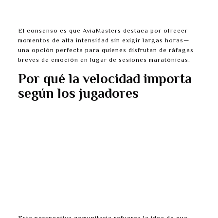
diez rondas antes del almuerzo.” – Usuario
@CafeGamer
El consenso es que AviaMasters destaca por ofrecer
momentos de alta intensidad sin exigir largas horas—
una opción perfecta para quienes disfrutan de ráfagas
breves de emoción en lugar de sesiones maratónicas.
Por qué la velocidad importa
según los jugadores
Un ascenso rápido mantiene la participación alta;
los jugadores sienten que avanzan en segundos.
La naturaleza aleatoria de los cohetes añade
imprevisibilidad que refleja decisiones rápidas de la
vida real—una característica atractiva para los
amantes de la emoción.
Fácil acceso desde móvil significa que los
jugadores pueden iniciar sesiones cortas siempre
que tengan unos minutos libres.