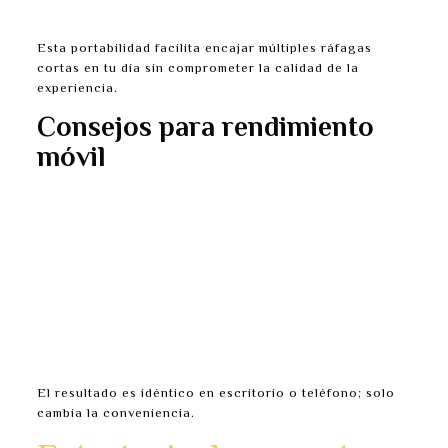
aterriza automáticamente.
Esta portabilidad facilita encajar múltiples ráfagas
cortas en tu día sin comprometer la calidad de la
experiencia.
Consejos para rendimiento
móvil
Selecciona modo horizontal si prefieres botones
más grandes y una visualización más clara de
multiplicadores.
Evita jugar con batería baja; altos fps mantienen las
señales visuales suaves.
Si te preocupa el uso de datos, activa modo avión
tras cargar el juego una vez—el modo demo
funciona sin conexión tras la descarga inicial.
El resultado es idéntico en escritorio o teléfono; solo
cambia la conveniencia.