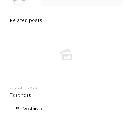
Related posts
August 1, 2026
Test rest
Read more