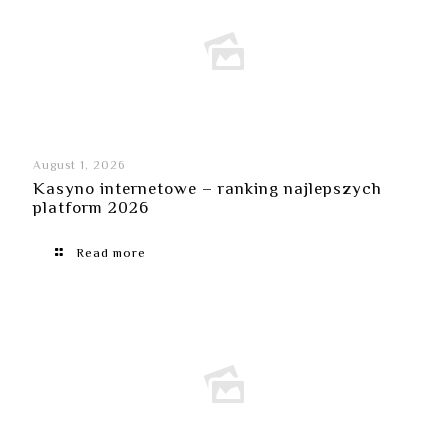
August 1, 2026
Kasyno internetowe – ranking najlepszych
platform 2026
Read more