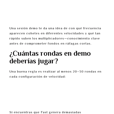
Puedes probar las cuatro velocidades y ver cómo
afectan los cohetes a tu saldo.
El contador se actualiza en tiempo real igual que
en juego en vivo.
Una sesión demo te da una idea de con qué frecuencia
aparecen cohetes en diferentes velocidades y qué tan
rápido suben los multiplicadores—conocimiento clave
antes de comprometer fondos en ráfagas cortas.
¿Cuántas rondas en demo
deberías jugar?
Una buena regla es realizar al menos 20–30 rondas en
cada configuración de velocidad:
Slow & Normal:
Observa la frecuencia promedio de
ganancia.
Fast & Turbo:
Toma nota de la frecuencia de
cohetes y picos de multiplicadores.
Si encuentras que Fast genera demasiadas