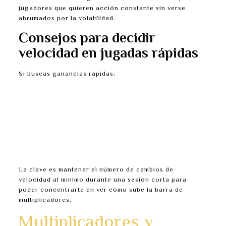
jugadores que quieren acción constante sin verse
abrumados por la volatilidad.
Consejos para decidir
velocidad en jugadas rápidas
Si buscas ganancias rápidas:
Comienza con velocidad Normal para evaluar tu
nivel de comodidad.
Cambia a Fast solo si buscas un multiplicador
mayor.
Evita Turbo a menos que estés preparado para una
sesión de alto riesgo.
La clave es mantener el número de cambios de
velocidad al mínimo durante una sesión corta para
poder concentrarte en ver cómo sube la barra de
multiplicadores.
Multiplicadores y