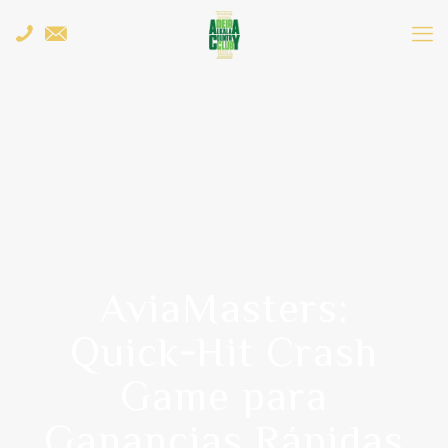
AviaMasters:
Quick‑Hit Crash
Game para
Ganancias Rápidas