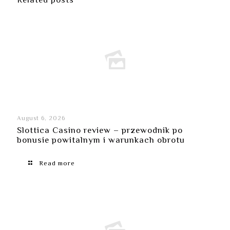
Related posts
August 6, 2026
Slottica Casino review – przewodnik po
bonusie powitalnym i warunkach obrotu
Read more