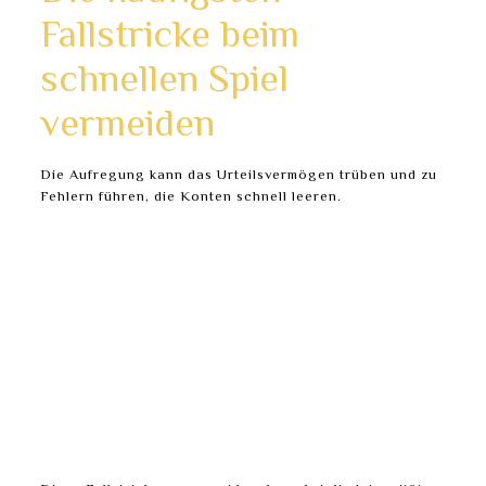
Fallstricke beim
schnellen Spiel
vermeiden
Die Aufregung kann das Urteilsvermögen trüben und zu
Fehlern führen, die Konten schnell leeren.
Verlust‑Jagen:
Nach einem Absturz größere Wetten
zu platzieren, um sofort wieder aufzufüllen, erhöht
nur das Risiko.
Auf große Multipliers setzen:
Hohe Multipliers
treten selten konstant auf; konzentrieren Sie sich
stattdessen auf beständige Low‑Risk‑Gewinne.
Zeit aus den Augen verlieren:
Wenn Sie dazu
neigen, zu lange zu spielen, stellen Sie einen Timer
ein; nach 30 Minuten aufeinanderfolgender Runden
einen Alarm setzen.