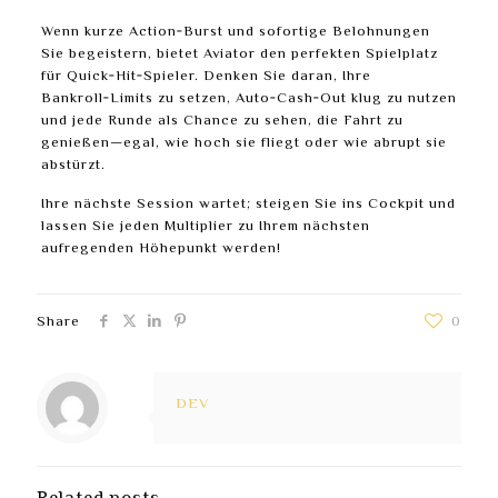
Wenn kurze Action‑Burst und sofortige Belohnungen
Sie begeistern, bietet Aviator den perfekten Spielplatz
für Quick‑Hit‑Spieler. Denken Sie daran, Ihre
Bankroll‑Limits zu setzen, Auto‑Cash‑Out klug zu nutzen
und jede Runde als Chance zu sehen, die Fahrt zu
genießen—egal, wie hoch sie fliegt oder wie abrupt sie
abstürzt.
Ihre nächste Session wartet; steigen Sie ins Cockpit und
lassen Sie jeden Multiplier zu Ihrem nächsten
aufregenden Höhepunkt werden!
Share
0
DEV