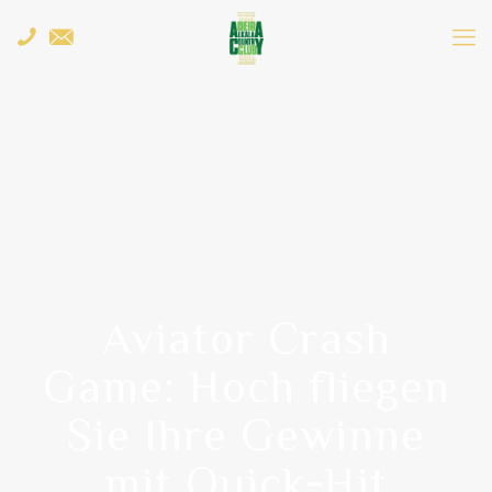
Aviator Crash
Game: Hoch fliegen
Sie Ihre Gewinne
mit Quick‑Hit