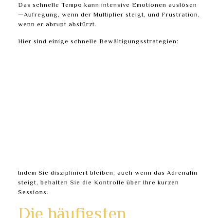
Das schnelle Tempo kann intensive Emotionen auslösen
—Aufregung, wenn der Multiplier steigt, und Frustration,
wenn er abrupt abstürzt.
Hier sind einige schnelle Bewältigungsstrategien:
Mini‑Pausen einlegen:
Nach einem Gewinn oder
Verlust 10–15 Sekunden pausieren, um den Geist zu
resetten.
Visuelle Hinweise nutzen:
Behalten Sie Ihren
Bankroll‑Indikator im Auge; wenn er unter Ihr
festgelegtes Limit fällt, sofort stoppen.
Halten Sie sich an Ihren Plan:
Wenn Sie einen
Auto‑Cash‑Out bei 2x gesetzt haben, widerstehen
Sie dem Drang, ihn während des Flugs zu
überschreiben.
Indem Sie diszipliniert bleiben, auch wenn das Adrenalin
steigt, behalten Sie die Kontrolle über Ihre kurzen
Sessions.
Die häufigsten