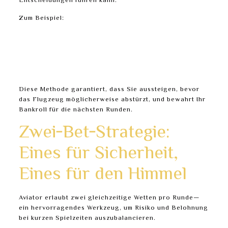
Entscheidungen führen kann.
Zum Beispiel:
Setzen Sie 1.5x:
Eine konservative Option, die oft
kleine Gewinne sichert.
Setzen Sie 1.8x:
Etwas höheres Risiko, aber immer
noch sicher für kurze Sessions.
Diese Methode garantiert, dass Sie aussteigen, bevor
das Flugzeug möglicherweise abstürzt, und bewahrt Ihr
Bankroll für die nächsten Runden.
Zwei‑Bet‑Strategie:
Eines für Sicherheit,
Eines für den Himmel
Aviator erlaubt zwei gleichzeitige Wetten pro Runde—
ein hervorragendes Werkzeug, um Risiko und Belohnung
bei kurzen Spielzeiten auszubalancieren.