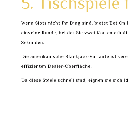
5. Tischspiele
Wenn Slots nicht Ihr Ding sind, bietet Bet O
einzelne Runde, bei der Sie zwei Karten erhal
Sekunden.
Die amerikanische Blackjack-Variante ist vere
effizienten Dealer‑Oberfläche.
Da diese Spiele schnell sind, eignen sie sich i
Entscheidungspunkte nah beieinander
Schnelle Handauflösung
Keine komplizierten Side Bets oder lange