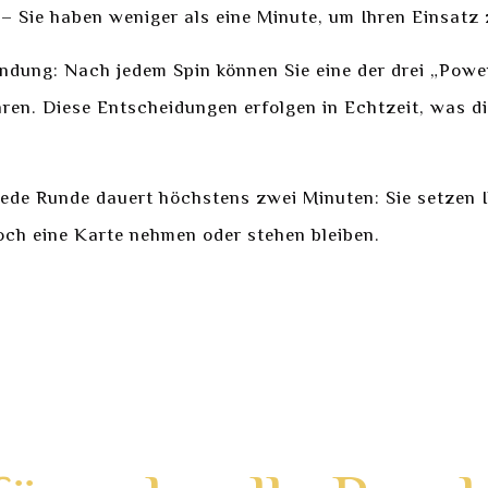
– Sie haben weniger als eine Minute, um Ihren Einsatz 
ndung: Nach jedem Spin können Sie eine der drei „Powe
en. Diese Entscheidungen erfolgen in Echtzeit, was die
 Jede Runde dauert höchstens zwei Minuten: Sie setzen 
och eine Karte nehmen oder stehen bleiben.
Up Roulette)
lackjack)
unde beginnt