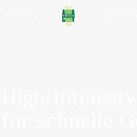
Activities
Gastrono
High‑Intensity
 für schnelle 