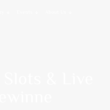
my
Events
About Us
 Slots & Live
Gewinne