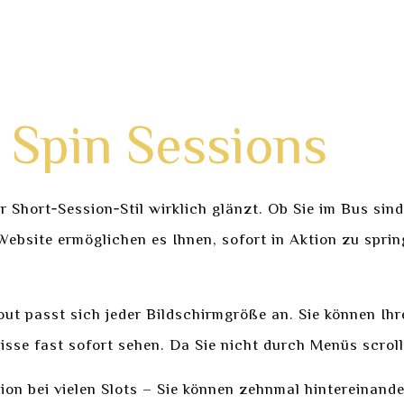
- und Tischbereichen
 angezeigt
rasche Entscheidungen
t Spin Sessions
er Short‑Session‑Stil wirklich glänzt. Ob Sie im Bus si
Website ermöglichen es Ihnen, sofort in Aktion zu spr
ut passt sich jeder Bildschirmgröße an. Sie können Ihre
sse fast sofort sehen. Da Sie nicht durch Menüs scroll
ktion bei vielen Slots – Sie können zehnmal hintereinand