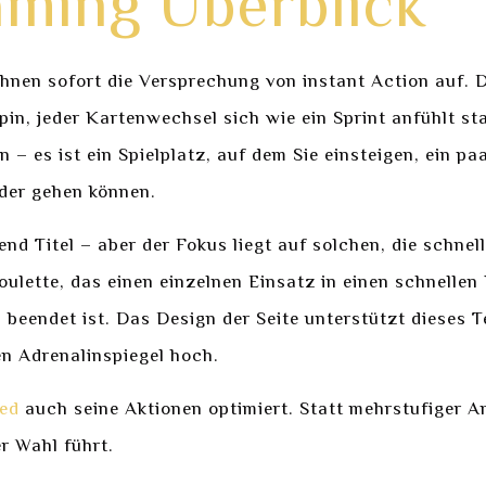
aming Überblick
Ihnen sofort die Versprechung von instant Action auf. D
, jeder Kartenwechsel sich wie ein Sprint anfühlt sta
 – es ist ein Spielplatz, auf dem Sie einsteigen, ein 
eder gehen können.
send Titel – aber der Fokus liegt auf solchen, die schne
ulette, das einen einzelnen Einsatz in einen schnellen 
eendet ist. Das Design der Seite unterstützt dieses Te
n Adrenalinspiegel hoch.
ed
auch seine Aktionen optimiert. Statt mehrstufiger A
er Wahl führt.