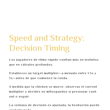
El conteo de pasos influye en el riesgo: Easy (24
pasos) vs Hardcore (15 pasos).
Los picos en multiplier pueden llegar a millones,
pero solo si sobrevives a todos los hops.
Un solo error termina la ronda inmediatamente.
Speed and Strategy:
Decision Timing
Los jugadores de ritmo rápido confían más en instintos
que en cálculos profundos.
Estableces un target multiplier—a menudo entre 1.5x y
3x—antes de que comience la ronda.
A medida que la chicken se mueve, observas el current
multiplier y decides en milisegundos si presionar cash
out o seguir.
La ventana de decisión es ajustada; la hesitación puede