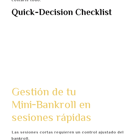
costarte todo.
Quick‑Decision Checklist
Establece un target multiplier claro justo antes de
pulsar start.
Fija el tamaño de la apuesta—lo suficientemente
pequeño para ganancias rápidas, lo
suficientemente grande para emoción.
Vigila la curva del multiplier; detente cuando
alcance tu objetivo.
No persigas números más altos; sigue tu plan.
Gestión de tu
Mini‑Bankroll en
sesiones rápidas
Las sesiones cortas requieren un control ajustado del
bankroll.