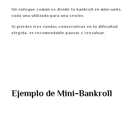
Un enfoque común es dividir tu bankroll en mini‑units,
cada una utilizada para una sesión.
Si pierdes tres rondas consecutivas en tu dificultad
elegida, es recomendable pausar y reevaluar.
Los tamaños de apuesta típicamente oscilan entre
€0.01 y €150.
Una regla estándar: nunca arriesgues más del 1–3%
de tu mini‑bankroll por ronda.
Lleva un registro separado de ganancias y
pérdidas para detectar patrones rápidamente.
Ejemplo de Mini‑Bankroll
Bankroll: €30
Mini‑unit: €5 (5 rondas)
Apuesta por ronda: €0.50 (1% de mini‑unit)
Si alcanzas dos pérdidas seguidas, detente y