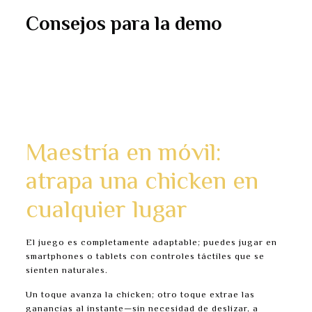
Consejos para la demo
Primero selecciona “Easy” para entender el ritmo.
Una vez cómodo, cambia a “Hard” para sentir el
subidón de adrenalina.
Registra tus puntos de salida; estos guiarán tus
decisiones en dinero real.
Maestría en móvil:
atrapa una chicken en
cualquier lugar
El juego es completamente adaptable; puedes jugar en
smartphones o tablets con controles táctiles que se
sienten naturales.
Un toque avanza la chicken; otro toque extrae las
ganancias al instante—sin necesidad de deslizar, a