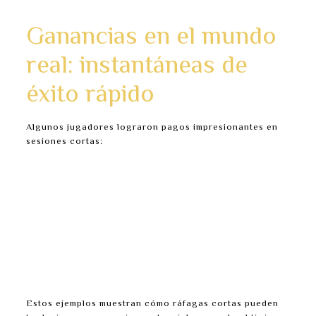
de tres minutos.
Ganancias en el mundo
real: instantáneas de
éxito rápido
Algunos jugadores lograron pagos impresionantes en
sesiones cortas:
Un usuario cash out a 3,894x después de solo dos
minutos—ganando €127.45 con una apuesta
modesta.
Otro alcanzó 5,123x durante una pausa de
almuerzo, llevándose €342.90.
Un tercer jugador casi llega a €800 en menos de
cinco minutos eligiendo Medium y cashing out a
4,781x.
Estos ejemplos muestran cómo ráfagas cortas pueden