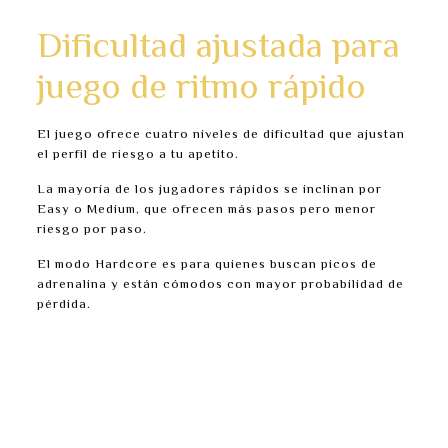
descansa antes de continuar.
Dificultad ajustada para
juego de ritmo rápido
El juego ofrece cuatro niveles de dificultad que ajustan
el perfil de riesgo a tu apetito.
La mayoría de los jugadores rápidos se inclinan por
Easy o Medium, que ofrecen más pasos pero menor
riesgo por paso.
El modo Hardcore es para quienes buscan picos de
adrenalina y están cómodos con mayor probabilidad de
pérdida.
Easy – 24 pasos, riesgo bajo por paso.
Medium – 22 pasos, riesgo moderado.
Hard – 20 pasos, riesgo mayor y potencial en
multiplier.