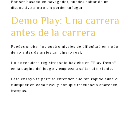
Por ser basado en navegador, puedes saltar de un
dispositivo a otro sin perder tu lugar.
Demo Play: Una carrera
antes de la carrera
Puedes probar los cuatro niveles de dificultad en modo
demo antes de arriesgar dinero real.
No se requiere registro; solo haz clic en “Play Demo”
en la página del juego y empieza a saltar al instante.
Este ensayo te permite entender qué tan rápido sube el
multiplier en cada nivel y con qué frecuencia aparecen
trampas.
Practica el timing de tus decisiones de cash out.
Observa cómo aumenta la probabilidad de una
trampa tras cada hop.
Prueba diferentes tamaños de apuesta para ver
cómo afectan tus rachas de ganancia.