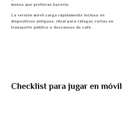
menos que prefieras hacerlo.
La versión móvil carga rápidamente incluso en
dispositivos antiguos, ideal para ráfagas cortas en
transporte público o descansos de café.
No se requiere descargar app—juega directamente
desde tu navegador móvil.
Las baterías duran más porque los gráficos son
ligeros.
El uso de datos se mantiene mínimo gracias a una
codificación eficiente.
Checklist para jugar en móvil
Abre Chrome o Safari en tu teléfono.
Accede a la página de Chicken Road del casino.
Selecciona la dificultad y tamaño de apuesta
deseados.
Controla tu ritmo; mantén las sesiones por debajo