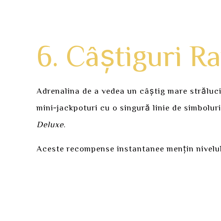
Setează miza și rotește
Bucură-te de payout sau continuă
6. Câștiguri R
Adrenalina de a vedea un câștig mare străluci
mini‑jackpoturi cu o singură linie de simbolur
Deluxe
.
Aceste recompense instantanee mențin nivelul d
Cicluri de Free Spins până la 50 de rotiri
Multiplicatori Wild până la 5x
Payout-uri instantanee în timp real