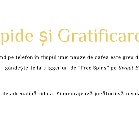
apide și Gratifica
nd pe telefon în timpul unei pauze de cafea este greu 
i—gândește-te la trigger-uri de “Free Spins” pe
Sweet B
e adrenalină ridicat și încurajează jucătorii să revină