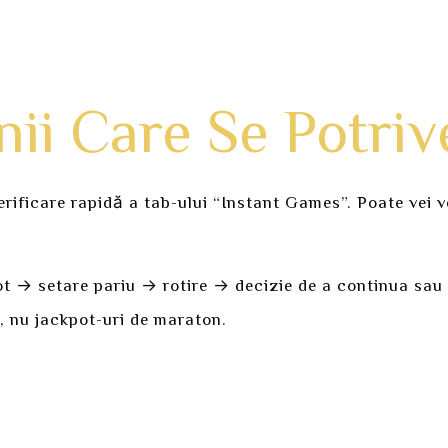
nii Care Se Potriv
rificare rapidă a tab-ului “Instant Games”. Poate vei v
lot → setare pariu → rotire → decizie de a continua sau
, nu jackpot-uri de maraton.