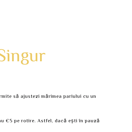
 Singur
ermite să ajustezi mărimea pariului cu un
au €5 pe rotire. Astfel, dacă ești în pauză