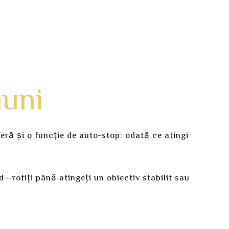
iuni
eră și o funcție de auto‑stop: odată ce atingi
—rotiți până atingeți un obiectiv stabilit sau