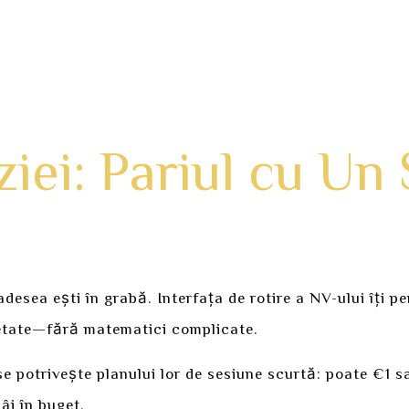
ziei: Pariul cu Un
desea ești în grabă. Interfața de rotire a NV-ului îți p
esetate—fără matematici complicate.
e potrivește planului lor de sesiune scurtă: poate €1 s
mâi în buget.