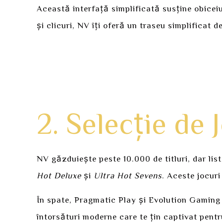
Această interfață simplificată susține obiceiu
și clicuri, NV îți oferă un traseu simplificat d
Acces instantaneu la sloturi de top
Controluri responsive pentru ecrane tactil
Bare de navigare minimaliste
2. Selecție de
NV găzduiește peste 10.000 de titluri, dar li
Hot Deluxe
și
Ultra Hot Sevens
. Aceste jocuri
În spate, Pragmatic Play și Evolution Gaming a
întorsături moderne care te țin captivat pentr