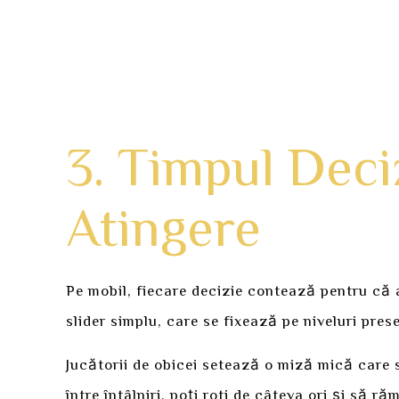
Seria “Quick Spin” de la Pragmatic Play
Mini‑live slots de la Evolution
Mașini de fructe clasice de la Novomatic
3. Timpul Deci
Atingere
Pe mobil, fiecare decizie contează pentru că a
slider simplu, care se fixează pe niveluri pr
Jucătorii de obicei setează o miză mică care s
între întâlniri, poți roti de câteva ori și să ră