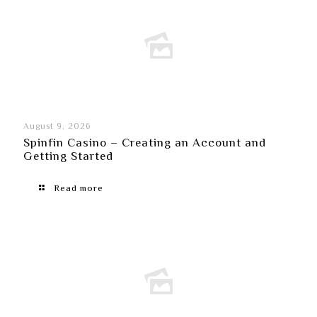
August 9, 2026
Spinfin Casino – Creating an Account and
Getting Started
Read more