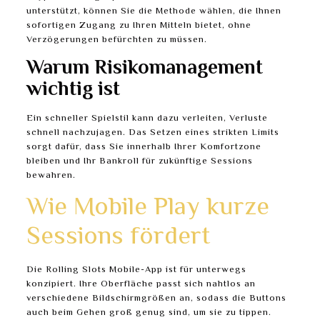
unterstützt, können Sie die Methode wählen, die Ihnen
sofortigen Zugang zu Ihren Mitteln bietet, ohne
Verzögerungen befürchten zu müssen.
Warum Risikomanagement
wichtig ist
Ein schneller Spielstil kann dazu verleiten, Verluste
schnell nachzujagen. Das Setzen eines strikten Limits
sorgt dafür, dass Sie innerhalb Ihrer Komfortzone
bleiben und Ihr Bankroll für zukünftige Sessions
bewahren.
Wie Mobile Play kurze
Sessions fördert
Die Rolling Slots Mobile-App ist für unterwegs
konzipiert. Ihre Oberfläche passt sich nahtlos an
verschiedene Bildschirmgrößen an, sodass die Buttons
auch beim Gehen groß genug sind, um sie zu tippen.