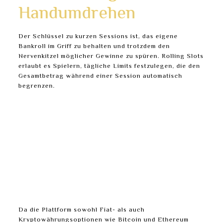
Handumdrehen
Der Schlüssel zu kurzen Sessions ist, das eigene
Bankroll im Griff zu behalten und trotzdem den
Nervenkitzel möglicher Gewinne zu spüren. Rolling Slots
erlaubt es Spielern, tägliche Limits festzulegen, die den
Gesamtbetrag während einer Session automatisch
begrenzen.
Micro Bets:
Bleiben Sie bei den niedrigsten
verfügbaren Einsätzen, um das Risiko minimal zu
halten.
Schnelle Auszahlungen:
Ziehen Sie bei kleinen
Gewinnen sofort ab; die meisten Auszahlungen
werden innerhalb von 24 Stunden bearbeitet.
Keine Gebühren:
Ein- und Auszahlungen sind
gebührenfrei, sodass Sie bei der Auszahlung keinen
Extra-Verlust haben.
Da die Plattform sowohl Fiat- als auch
Kryptowährungsoptionen wie Bitcoin und Ethereum