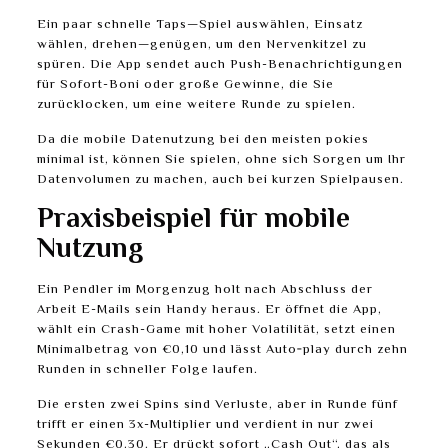
Ein paar schnelle Taps—Spiel auswählen, Einsatz
wählen, drehen—genügen, um den Nervenkitzel zu
spüren. Die App sendet auch Push-Benachrichtigungen
für Sofort-Boni oder große Gewinne, die Sie
zurücklocken, um eine weitere Runde zu spielen.
Da die mobile Datenutzung bei den meisten pokies
minimal ist, können Sie spielen, ohne sich Sorgen um Ihr
Datenvolumen zu machen, auch bei kurzen Spielpausen.
Praxisbeispiel für mobile
Nutzung
Ein Pendler im Morgenzug holt nach Abschluss der
Arbeit E-Mails sein Handy heraus. Er öffnet die App,
wählt ein Crash-Game mit hoher Volatilität, setzt einen
Minimalbetrag von €0,10 und lässt Auto‑play durch zehn
Runden in schneller Folge laufen.
Die ersten zwei Spins sind Verluste, aber in Runde fünf
trifft er einen 3x-Multiplier und verdient in nur zwei
Sekunden €0,30. Er drückt sofort „Cash Out“, das als