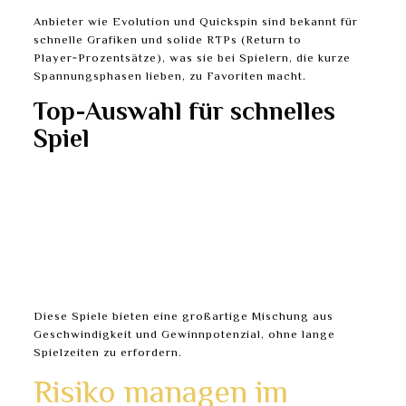
Anbieter wie Evolution und Quickspin sind bekannt für
schnelle Grafiken und solide RTPs (Return to
Player‑Prozentsätze), was sie bei Spielern, die kurze
Spannungsphasen lieben, zu Favoriten macht.
Top-Auswahl für schnelles
Spiel
Crash Game – “Crash Rush”
– Ein spannendes
Rennen gegen steigende Multiplikatoren.
Pokies – “Lightning Spin”
– Bietet Sofort-
Bonusrunden, die innerhalb von Sekunden enden.
Live Roulette – “Fast Spin”
– Eine neue Variante,
bei der jeder Spin unter zehn Sekunden dauert.
Diese Spiele bieten eine großartige Mischung aus
Geschwindigkeit und Gewinnpotenzial, ohne lange
Spielzeiten zu erfordern.
Risiko managen im