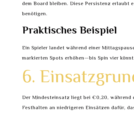
dem Board bleiben. Diese Persistenz erlaubt e
benötigen.
Praktisches Beispiel
Ein Spieler landet während einer Mittagspause 
markierten Spots erhöhen—bis Spin vier könnte
6. Einsatzgrun
Der Mindesteinsatz liegt bei €0,20, während d
Festhalten an niedrigeren Einsätzen dafür, da
Beginne mit €0,20–€0,50 pro Spin.