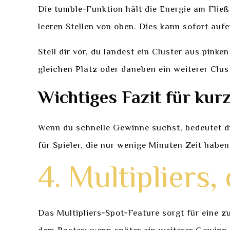
Die tumble‑Funktion hält die Energie am Flie
leeren Stellen von oben. Dies kann sofort au
Stell dir vor, du landest ein Cluster aus pink
gleichen Platz oder daneben ein weiterer Clus
Wichtiges Fazit für kur
Wenn du schnelle Gewinne suchst, bedeutet d
für Spieler, die nur wenige Minuten Zeit haben
4. Multipliers
Das Multipliers‑Spot‑Feature sorgt für eine 