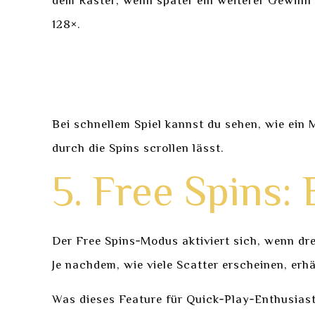
dem Raster; wenn später ein weiterer Gewinn a
128×.
Einzelne Multiplikatoren pro Spot addieren
Hohe Multiplikatoren können kleine Gewi
Bei schnellem Spiel kannst du sehen, wie ein 
durch die Spins scrollen lässt.
5. Free Spins
Der Free Spins‑Modus aktiviert sich, wenn d
Je nachdem, wie viele Scatter erscheinen, erh
Was dieses Feature für Quick‑Play‑Enthusiast