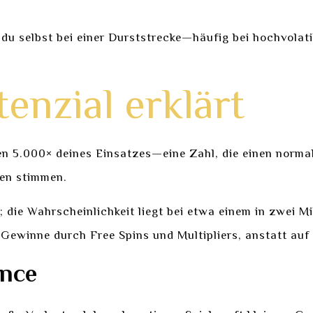
 Spins erreichst oder einen bestimmten Multiplikator‑Sc
s du selbst bei einer Durststrecke—häufig bei hochvola
enzial erklärt
hen 5.000× deines Einsatzes—eine Zahl, die einen norm
en stimmen.
 die Wahrscheinlichkeit liegt bei etwa einem in zwei Mi
e Gewinne durch Free Spins und Multipliers, anstatt auf
nce