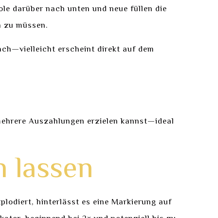
ole darüber nach unten und neue füllen die
n zu müssen.
nach—vielleicht erscheint direkt auf dem
mehrere Auszahlungen erzielen kannst—ideal
n lassen
lodiert, hinterlässt es eine Markierung auf