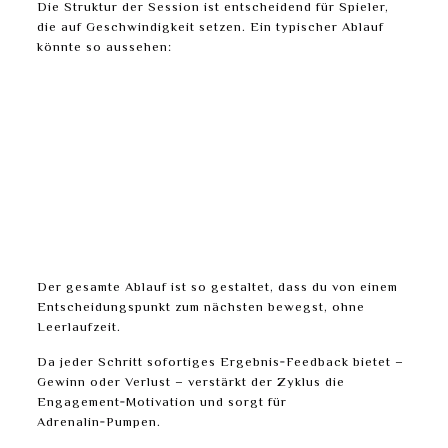
Die Struktur der Session ist entscheidend für Spieler,
die auf Geschwindigkeit setzen. Ein typischer Ablauf
könnte so aussehen:
0–3 Min:
Aufwärmen mit einem Slot, der schnell
auszahlt.
3–6 Min:
Übergang zu einer Micro‑Bet‑Roulette-
Runde.
6–8 Min:
Abschluss mit einer Sportwette, die
innerhalb von Minuten endet.
8–10 Min:
Kontostand prüfen; entscheiden, ob
wiederholt oder beendet wird.
Der gesamte Ablauf ist so gestaltet, dass du von einem
Entscheidungspunkt zum nächsten bewegst, ohne
Leerlaufzeit.
Da jeder Schritt sofortiges Ergebnis‑Feedback bietet –
Gewinn oder Verlust – verstärkt der Zyklus die
Engagement‑Motivation und sorgt für
Adrenalin‑Pumpen.