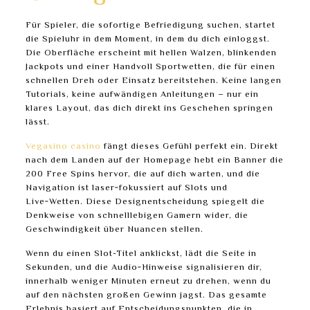
Für Spieler, die sofortige Befriedigung suchen, startet
die Spieluhr in dem Moment, in dem du dich einloggst.
Die Oberfläche erscheint mit hellen Walzen, blinkenden
Jackpots und einer Handvoll Sportwetten, die für einen
schnellen Dreh oder Einsatz bereitstehen. Keine langen
Tutorials, keine aufwändigen Anleitungen – nur ein
klares Layout, das dich direkt ins Geschehen springen
lässt.
Vegasino casino
fängt dieses Gefühl perfekt ein. Direkt
nach dem Landen auf der Homepage hebt ein Banner die
200 Free Spins hervor, die auf dich warten, und die
Navigation ist laser‑fokussiert auf Slots und
Live‑Wetten. Diese Designentscheidung spiegelt die
Denkweise von schnelllebigen Gamern wider, die
Geschwindigkeit über Nuancen stellen.
Wenn du einen Slot-Titel anklickst, lädt die Seite in
Sekunden, und die Audio‑Hinweise signalisieren dir,
innerhalb weniger Minuten erneut zu drehen, wenn du
auf den nächsten großen Gewinn jagst. Das gesamte
Erlebnis basiert auf Entscheidungspunkten, die in