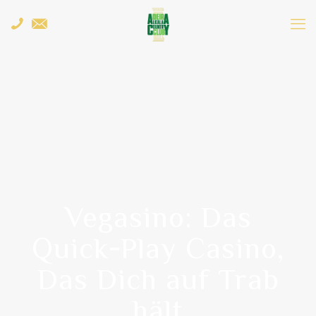
Vegasino: Das
Quick‑Play Casino,
Das Dich auf Trab
hält