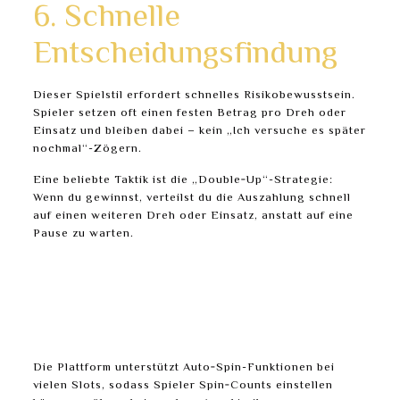
6. Schnelle
Entscheidungsfindung
Dieser Spielstil erfordert schnelles Risikobewusstsein.
Spieler setzen oft einen festen Betrag pro Dreh oder
Einsatz und bleiben dabei – kein „Ich versuche es später
nochmal“-Zögern.
Eine beliebte Taktik ist die „Double‑Up“-Strategie:
Wenn du gewinnst, verteilst du die Auszahlung schnell
auf einen weiteren Dreh oder Einsatz, anstatt auf eine
Pause zu warten.
Setze vor jeder Session ein Bankroll-Limit.
Nutze Auto‑Spin‑Funktionen, wo verfügbar.
Bleib innerhalb des von deinem Zeitplan gesetzten
Rahmens.
Die Plattform unterstützt Auto‑Spin-Funktionen bei
vielen Slots, sodass Spieler Spin‑Counts einstellen