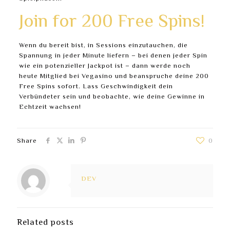
Join for 200 Free Spins!
Wenn du bereit bist, in Sessions einzutauchen, die
Spannung in jeder Minute liefern – bei denen jeder Spin
wie ein potenzieller Jackpot ist – dann werde noch
heute Mitglied bei Vegasino und beanspruche deine 200
Free Spins sofort. Lass Geschwindigkeit dein
Verbündeter sein und beobachte, wie deine Gewinne in
Echtzeit wachsen!
Share
0
DEV
Related posts