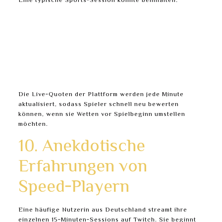
Eine typische Sports‑Session könnte beinhalten:
Auswahl eines Spiels mit weniger als einer Stunde
bis zum Anpfiff.
Wahl eines einfachen Wetttyps – Sieg/Niederlage –
ohne komplexe Parlay‑Wetten.
Sofortiges Cashout nach dem Ergebnis, falls
verfügbar.
Die Live‑Quoten der Plattform werden jede Minute
aktualisiert, sodass Spieler schnell neu bewerten
können, wenn sie Wetten vor Spielbeginn umstellen
möchten.
10. Anekdotische
Erfahrungen von
Speed‑Playern
Eine häufige Nutzerin aus Deutschland streamt ihre
einzelnen 15‑Minuten‑Sessions auf Twitch. Sie beginnt