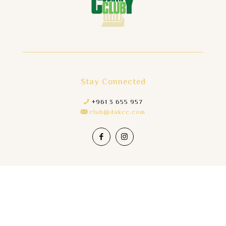
Stay Connected
+961 3 655 957
club@dakcc.com