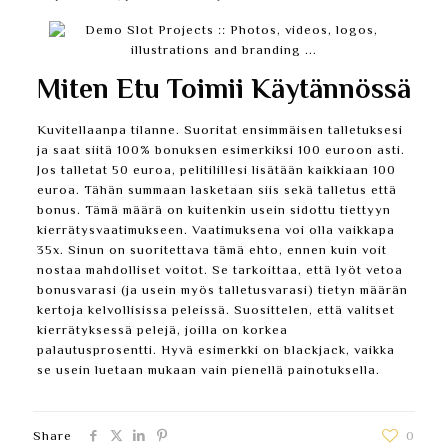
Miten Etu Toimii Käytännössä
Kuvitellaanpa tilanne. Suoritat ensimmäisen talletuksesi
ja saat siitä 100% bonuksen esimerkiksi 100 euroon asti.
Jos talletat 50 euroa, pelitilillesi lisätään kaikkiaan 100
euroa. Tähän summaan lasketaan siis sekä talletus että
bonus. Tämä määrä on kuitenkin usein sidottu tiettyyn
kierrätysvaatimukseen. Vaatimuksena voi olla vaikkapa
35x. Sinun on suoritettava tämä ehto, ennen kuin voit
nostaa mahdolliset voitot. Se tarkoittaa, että lyöt vetoa
bonusvarasi (ja usein myös talletusvarasi) tietyn määrän
kertoja kelvollisissa peleissä. Suosittelen, että valitset
kierrätyksessä pelejä, joilla on korkea
palautusprosentti. Hyvä esimerkki on blackjack, vaikka
se usein luetaan mukaan vain pienellä painotuksella.
Share
0