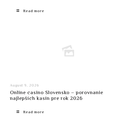
Read more
August 9, 2026
Online casino Slovensko – porovnanie
najlepších kasín pre rok 2026
Read more