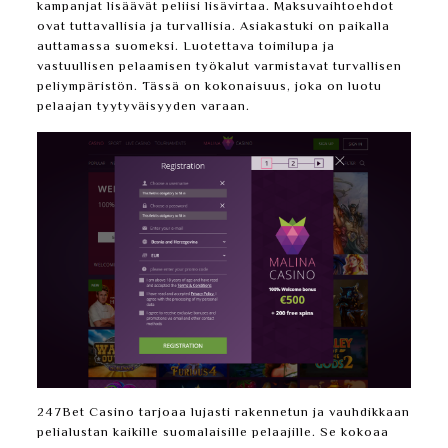
kampanjat lisäävät peliisi lisävirtaa. Maksuvaihtoehdot
ovat tuttavallisia ja turvallisia. Asiakastuki on paikalla
auttamassa suomeksi. Luotettava toimilupa ja
vastuullisen pelaamisen työkalut varmistavat turvallisen
peliympäristön. Tässä on kokonaisuus, joka on luotu
pelaajan tyytyväisyyden varaan.
247Bet Casino tarjoaa lujasti rakennetun ja vauhdikkaan
pelialustan kaikille suomalaisille pelaajille. Se kokoaa