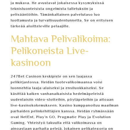
ja mukava. He avustavat jokaisessa kysymyksissä
teknisluonteisista ongelmista talletuksiin ja
pelisääntöihin. Tämänkaltainen palvelutaso luo
luottamusta ja turvallisuudentunnetta. Se on erityisen
tärkeää aloitteleville pelaajille.
Mahtava Pelivalikoima:
Pelikoneista Live-
kasinoon
247Bet Casinon keskipiste on sen laajassa
pelikirjastossa. Heidän tuotevalikoimaansa voisi
luonnehtia laaja-alaiseksi ja ensiluokkaiseksi. Se
käsittää kaiken vanhanaikaisista hedelmäpeleistä
uudenlaisiin video-slotteihin, pöytäpeleihin ja aitoaan
live-kasinokokemukseen. Kasino kumppanoituu maailman
parhaiden pelinkehittäjien kanssa. Heidän ryhmässään
ovat NetEnt, Play’n GO, Pragmatic Play ja Evolution
Gaming. Yhteistyö takuulla että valikoimassa on
ainoastaan parhaita pelejä. Jokainen pelikategoria on