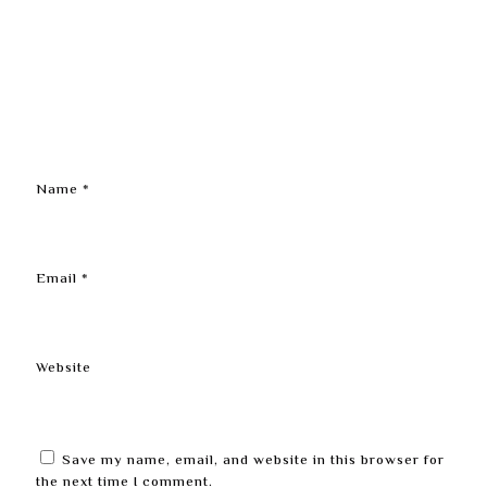
Name
*
Email
*
Website
Save my name, email, and website in this browser for
the next time I comment.