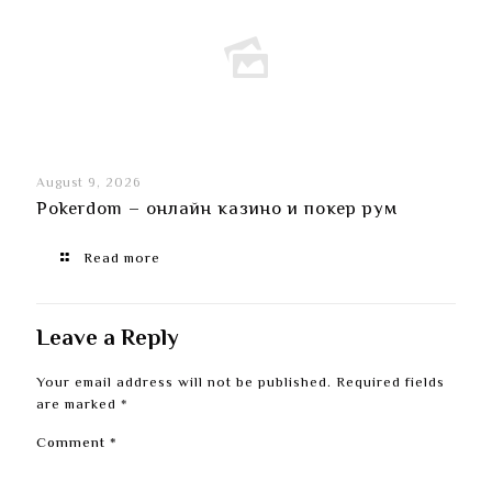
August 9, 2026
Pokerdom – онлайн казино и покер рум
Read more
Leave a Reply
Your email address will not be published.
Required fields
are marked
*
Comment
*