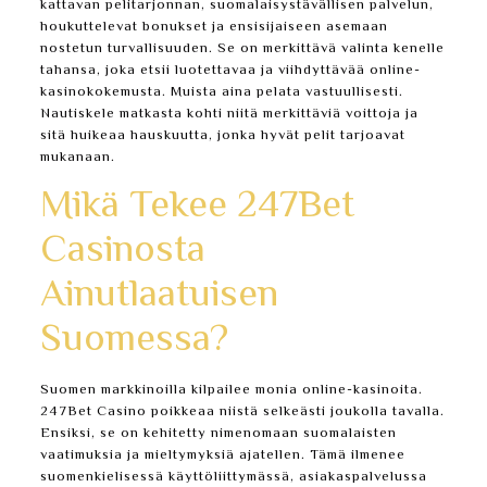
kattavan pelitarjonnan, suomalaisystävällisen palvelun,
houkuttelevat bonukset ja ensisijaiseen asemaan
nostetun turvallisuuden. Se on merkittävä valinta kenelle
tahansa, joka etsii luotettavaa ja viihdyttävää online-
kasinokokemusta. Muista aina pelata vastuullisesti.
Nautiskele matkasta kohti niitä merkittäviä voittoja ja
sitä huikeaa hauskuutta, jonka hyvät pelit tarjoavat
mukanaan.
Mikä Tekee 247Bet
Casinosta
Ainutlaatuisen
Suomessa?
Suomen markkinoilla kilpailee monia online-kasinoita.
247Bet Casino poikkeaa niistä selkeästi joukolla tavalla.
Ensiksi, se on kehitetty nimenomaan suomalaisten
vaatimuksia ja mieltymyksiä ajatellen. Tämä ilmenee
suomenkielisessä käyttöliittymässä, asiakaspalvelussa