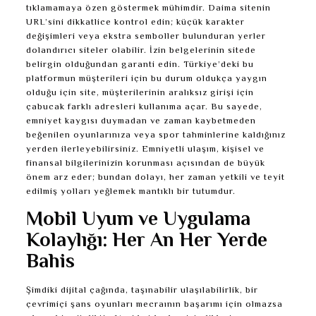
tıklamamaya özen göstermek mühimdir. Daima sitenin
URL’sini dikkatlice kontrol edin; küçük karakter
değişimleri veya ekstra semboller bulunduran yerler
dolandırıcı siteler olabilir. İzin belgelerinin sitede
belirgin olduğundan garanti edin. Türkiye’deki bu
platformun müşterileri için bu durum oldukça yaygın
olduğu için site, müşterilerinin aralıksız girişi için
çabucak farklı adresleri kullanıma açar. Bu sayede,
emniyet kaygısı duymadan ve zaman kaybetmeden
beğenilen oyunlarınıza veya spor tahminlerine kaldığınız
yerden ilerleyebilirsiniz. Emniyetli ulaşım, kişisel ve
finansal bilgilerinizin korunması açısından de büyük
önem arz eder; bundan dolayı, her zaman yetkili ve teyit
edilmiş yolları yeğlemek mantıklı bir tutumdur.
Mobil Uyum ve Uygulama
Kolaylığı: Her An Her Yerde
Bahis
Şimdiki dijital çağında, taşınabilir ulaşılabilirlik, bir
çevrimiçi şans oyunları mecraının başarımı için olmazsa