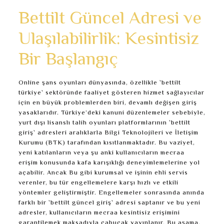
Bettilt Güncel Adresi ve
Ulaşılabilirlik: Kesintisiz
Bir Başlangıç
Online şans oyunları dünyasında, özellikle `bettilt
türkiye` sektöründe faaliyet gösteren hizmet sağlayıcılar
için en büyük problemlerden biri, devamlı değişen giriş
yasaklarıdır. Türkiye’deki kanuni düzenlemeler sebebiyle,
yurt dışı lisanslı talih oyunları platformlarının `bettilt
giriş` adresleri aralıklarla Bilgi Teknolojileri ve İletişim
Kurumu (BTK) tarafından kısıtlanmaktadır. Bu vaziyet,
yeni katılanların veya şu anki kullanıcıların mecraa
erişim konusunda kafa karışıklığı deneyimlemelerine yol
açabilir. Ancak Bu gibi kurumsal ve işinin ehli servis
verenler, bu tür engellemelere karşı hızlı ve etkili
yöntemler geliştirmiştir. Engellemeler sonrasında anında
farklı bir `bettilt güncel giriş` adresi saptanır ve bu yeni
adresler, kullanıcıların mecraa kesintisiz erişimini
garantilemek maksadıyla çabucak yayınlanır. Bu aşama,