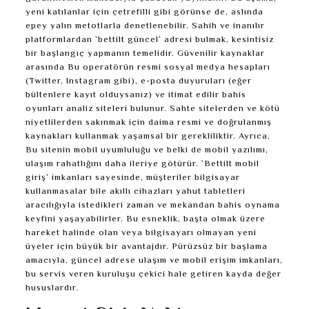
yeni katılanlar için çetrefilli gibi görünse de, aslında
epey yalın metotlarla denetlenebilir. Sahih ve inanılır
platformlardan `bettilt güncel` adresi bulmak, kesintisiz
bir başlangıç yapmanın temelidir. Güvenilir kaynaklar
arasında Bu operatörün resmi sosyal medya hesapları
(Twitter, Instagram gibi), e-posta duyuruları (eğer
bültenlere kayıt olduysanız) ve itimat edilir bahis
oyunları analiz siteleri bulunur. Sahte sitelerden ve kötü
niyetlilerden sakınmak için daima resmi ve doğrulanmış
kaynakları kullanmak yaşamsal bir gerekliliktir. Ayrıca,
Bu sitenin mobil uyumluluğu ve belki de mobil yazılımı,
ulaşım rahatlığını daha ileriye götürür. `Bettilt mobil
giriş` imkanları sayesinde, müşteriler bilgisayar
kullanmasalar bile akıllı cihazları yahut tabletleri
aracılığıyla istedikleri zaman ve mekandan bahis oynama
keyfini yaşayabilirler. Bu esneklik, başta olmak üzere
hareket halinde olan veya bilgisayarı olmayan yeni
üyeler için büyük bir avantajdır. Pürüzsüz bir başlama
amacıyla, güncel adrese ulaşım ve mobil erişim imkanları,
bu servis veren kuruluşu çekici hale getiren kayda değer
hususlardır.