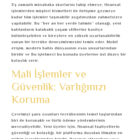
Eş zamanlı müsabaka skorlarını takip etmeye, finansal
işlemlerden müşteri hizmetleri ile iletişime geçmeye
kadar tüm işlemler taşınabilir aygıtınızdan zahmetsizce
yapılabilir. Bu “her an her yerde tahmin” olanağı, yeni
katılanların kalabalık yaşam stillerine basitçe
bütünleşebilen ve bireylere en yüksek uyarlanabilirlik
sunan bir tecrübe deneyimlemesini temin eder. Mobil
erişim, modern bahis dünyasının esas unsurlarından
biridir ve Bu işletmeci bu konuda üyelerine üst düzey bir
kolaylık verir.
Mali İşlemler ve
Güvenlik: Varlığınızı
Koruma
Çevrimiçi şans oyunları tecrübesinin temel taşlarından
biri de korunaklı ve türlü ödeme yöntemlerinin
mevcudiyetidir. Yeni üyeler için, finansal faaliyetlerin
güvenliği ve kolaylığı, bir platforma duyulan itimatın en