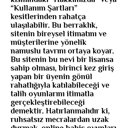
kısmındaki “Hakkımızda” veya
“Kullanım Şartları”
kesitlerinden rahatça
ulaşılabilir. Bu berraklık,
sitenin bireysel itimatını ve
müşterilerine yönelik
namuslu tavrını ortaya koyar.
Bu sitenin bu nevi bir lisansa
sahip olması, birinci kez giriş
yapan bir üyenin gönül
rahatlığıyla katılabileceği ve
talih oyunlarını itimatla
gerçekleştirebileceği
demektir. Hatırlanmalıdır ki,
ruhsatsız mecralardan uzak