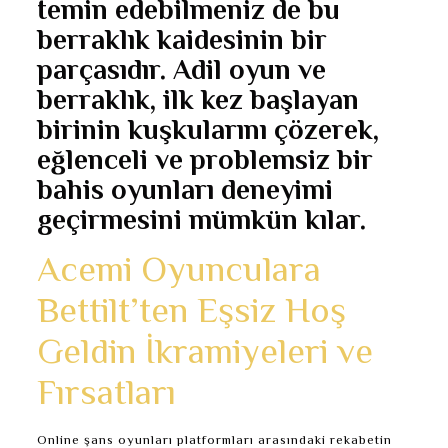
temin edebilmeniz de bu
berraklık kaidesinin bir
parçasıdır. Adil oyun ve
berraklık, ilk kez başlayan
birinin kuşkularını çözerek,
eğlenceli ve problemsiz bir
bahis oyunları deneyimi
geçirmesini mümkün kılar.
Acemi Oyunculara
Bettilt’ten Eşsiz Hoş
Geldin İkramiyeleri ve
Fırsatları
Online şans oyunları platformları arasındaki rekabetin