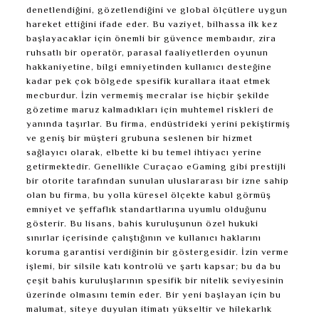
denetlendiğini, gözetlendiğini ve global ölçütlere uygun
hareket ettiğini ifade eder. Bu vaziyet, bilhassa ilk kez
başlayacaklar için önemli bir güvence membaıdır, zira
ruhsatlı bir operatör, parasal faaliyetlerden oyunun
hakkaniyetine, bilgi emniyetinden kullanıcı desteğine
kadar pek çok bölgede spesifik kurallara itaat etmek
mecburdur. İzin vermemiş mecralar ise hiçbir şekilde
gözetime maruz kalmadıkları için muhtemel riskleri de
yanında taşırlar. Bu firma, endüstrideki yerini pekiştirmiş
ve geniş bir müşteri grubuna seslenen bir hizmet
sağlayıcı olarak, elbette ki bu temel ihtiyacı yerine
getirmektedir. Genellikle Curaçao eGaming gibi prestijli
bir otorite tarafından sunulan uluslararası bir izne sahip
olan bu firma, bu yolla küresel ölçekte kabul görmüş
emniyet ve şeffaflık standartlarına uyumlu olduğunu
gösterir. Bu lisans, bahis kuruluşunun özel hukuki
sınırlar içerisinde çalıştığının ve kullanıcı haklarını
koruma garantisi verdiğinin bir göstergesidir. İzin verme
işlemi, bir silsile katı kontrolü ve şartı kapsar; bu da bu
çeşit bahis kuruluşlarının spesifik bir nitelik seviyesinin
üzerinde olmasını temin eder. Bir yeni başlayan için bu
malumat, siteye duyulan itimatı yükseltir ve hilekarlık