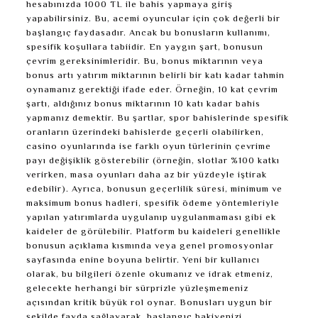
hesabınızda 1000 TL ile bahis yapmaya giriş
yapabilirsiniz. Bu, acemi oyuncular için çok değerli bir
başlangıç faydasadır. Ancak bu bonusların kullanımı,
spesifik koşullara tabiidir. En yaygın şart, bonusun
çevrim gereksinimleridir. Bu, bonus miktarının veya
bonus artı yatırım miktarının belirli bir katı kadar tahmin
oynamanız gerektiği ifade eder. Örneğin, 10 kat çevrim
şartı, aldığınız bonus miktarının 10 katı kadar bahis
yapmanız demektir. Bu şartlar, spor bahislerinde spesifik
oranların üzerindeki bahislerde geçerli olabilirken,
casino oyunlarında ise farklı oyun türlerinin çevrime
payı değişiklik gösterebilir (örneğin, slotlar %100 katkı
verirken, masa oyunları daha az bir yüzdeyle iştirak
edebilir). Ayrıca, bonusun geçerlilik süresi, minimum ve
maksimum bonus hadleri, spesifik ödeme yöntemleriyle
yapılan yatırımlarda uygulanıp uygulanmaması gibi ek
kaideler de görülebilir. Platform bu kaideleri genellikle
bonusun açıklama kısmında veya genel promosyonlar
sayfasında enine boyuna belirtir. Yeni bir kullanıcı
olarak, bu bilgileri özenle okumanız ve idrak etmeniz,
gelecekte herhangi bir sürprizle yüzleşmemeniz
açısından kritik büyük rol oynar. Bonusları uygun bir
şekilde fayda sağlayarak, başlangıç bakiyenizi