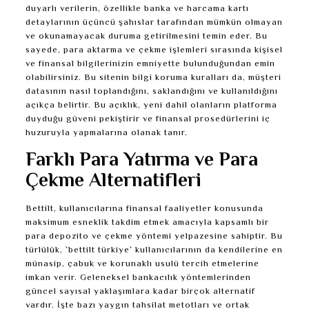
duyarlı verilerin, özellikle banka ve harcama kartı
detaylarının üçüncü şahıslar tarafından mümkün olmayan
ve okunamayacak duruma getirilmesini temin eder. Bu
sayede, para aktarma ve çekme işlemleri sırasında kişisel
ve finansal bilgilerinizin emniyette bulunduğundan emin
olabilirsiniz. Bu sitenin bilgi koruma kuralları da, müşteri
datasının nasıl toplandığını, saklandığını ve kullanıldığını
açıkça belirtir. Bu açıklık, yeni dahil olanların platforma
duyduğu güveni pekiştirir ve finansal prosedürlerini iç
huzuruyla yapmalarına olanak tanır.
Farklı Para Yatırma ve Para
Çekme Alternatifleri
Bettilt, kullanıcılarına finansal faaliyetler konusunda
maksimum esneklik takdim etmek amacıyla kapsamlı bir
para depozito ve çekme yöntemi yelpazesine sahiptir. Bu
türlülük, `bettilt türkiye` kullanıcılarının da kendilerine en
münasip, çabuk ve korunaklı usulü tercih etmelerine
imkan verir. Geleneksel bankacılık yöntemlerinden
güncel sayısal yaklaşımlara kadar birçok alternatif
vardır. İşte bazı yaygın tahsilat metotları ve ortak