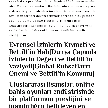
veya haksız pratikler gibi endişeleri küçültmeye yardımcı
olur. Bir bahis oyunları sitesinin ruhsatlı olması, ayrıca
sistematik gözetimlerden incelendiği ve devamlı surette
özel standartları devam ettirmek zorunda olduğu ifade
eder, bu da gelecekte müşterilerin menfaatlerinin
gözetilmesini garantiler. Bu bilgiler, bu mecrayı yeni
katılanlar için daha çekici ve emniyetli bir tercih
dönüştürür.
Evrensel İzinlerin Kıymeti ve
Bettilt’in Hali|Dünya Çapında
İzinlerin Değeri ve Bettilt’in
Vaziyeti|Global Ruhsatların
Önemi ve Bettilt’in Konumu}
Uluslararası lisanslar, online
bahis oyunları endüstrisinde
bir platformun prestijini ve
inanılırlığını belirleyen en