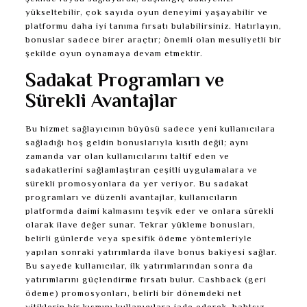
yükseltebilir, çok sayıda oyun deneyimi yaşayabilir ve
platformu daha iyi tanıma fırsatı bulabilirsiniz. Hatırlayın,
bonuslar sadece birer araçtır; önemli olan mesuliyetli bir
şekilde oyun oynamaya devam etmektir.
Sadakat Programları ve
Sürekli Avantajlar
Bu hizmet sağlayıcının büyüsü sadece yeni kullanıcılara
sağladığı hoş geldin bonuslarıyla kısıtlı değil; aynı
zamanda var olan kullanıcılarını taltif eden ve
sadakatlerini sağlamlaştıran çeşitli uygulamalara ve
sürekli promosyonlara da yer veriyor. Bu sadakat
programları ve düzenli avantajlar, kullanıcıların
platformda daimi kalmasını teşvik eder ve onlara sürekli
olarak ilave değer sunar. Tekrar yükleme bonusları,
belirli günlerde veya spesifik ödeme yöntemleriyle
yapılan sonraki yatırımlarda ilave bonus bakiyesi sağlar.
Bu sayede kullanıcılar, ilk yatırımlarından sonra da
yatırımlarını güçlendirme fırsatı bulur. Cashback (geri
ödeme) promosyonları, belirli bir dönemdeki net