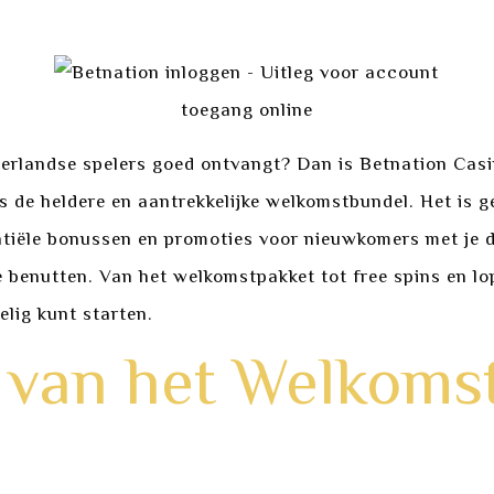
derlandse spelers goed ontvangt? Dan is Betnation Casi
is de heldere en aantrekkelijke welkomstbundel. Het is 
entiële bonussen en promoties voor nieuwkomers met je 
 te benutten. Van het welkomstpakket tot free spins en lo
elig kunt starten.
 van het Welkoms