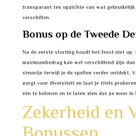
transparant ten opzichte van wat gebruikelijk
verschillen.
Bonus op de Tweede De
Na de eerste storting houdt het feest niet op.
maximumbedrag kan wel verschillend zijn dan 
steuntje terwijl je de spellen verder ontdekt. 
zorgt voor diversiteit en laat je titels prober
één te belonen en te laten zien dat ze meer in
Zekerheid en 
Bonussen