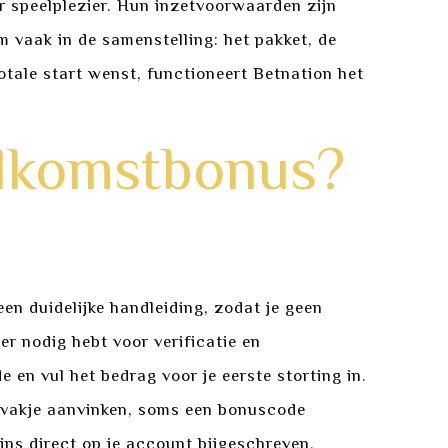
r speelplezier. Hun inzetvoorwaarden zijn
em vaak in de samenstelling: het pakket, de
totale start wenst, functioneert Betnation het
elkomstbonus?
een duidelijke handleiding, zodat je geen
er nodig hebt voor verificatie en
e en vul het bedrag voor je eerste storting in.
n vakje aanvinken, soms een bonuscode
pins direct op je account bijgeschreven.