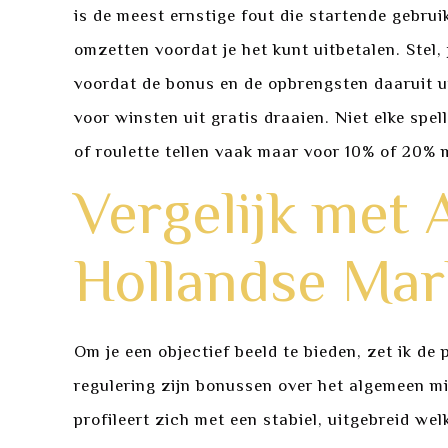
is de meest ernstige fout die startende gebru
omzetten voordat je het kunt uitbetalen. Stel,
voordat de bonus en de opbrengsten daaruit u
voor winsten uit gratis draaien. Niet elke spe
of roulette tellen vaak maar voor 10% of 20% 
Vergelijk met 
Hollandse Mar
Om je een objectief beeld te bieden, zet ik d
regulering zijn bonussen over het algemeen m
profileert zich met een stabiel, uitgebreid w