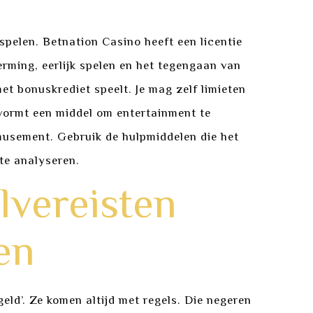
spelen. Betnation Casino heeft een licentie
rming, eerlijk spelen en het tegengaan van
et bonuskrediet speelt. Je mag zelf limieten
s vormt een middel om entertainment te
 amusement. Gebruik de hulpmiddelen die het
 te analyseren.
lvereisten
en
 geld’. Ze komen altijd met regels. Die negeren