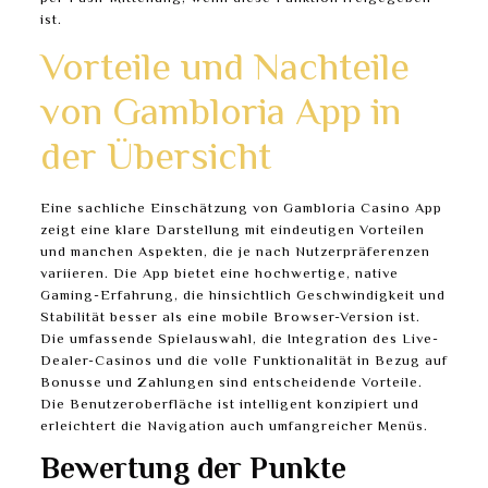
ist.
Vorteile und Nachteile
von Gambloria App in
der Übersicht
Eine sachliche Einschätzung von Gambloria Casino App
zeigt eine klare Darstellung mit eindeutigen Vorteilen
und manchen Aspekten, die je nach Nutzerpräferenzen
variieren. Die App bietet eine hochwertige, native
Gaming-Erfahrung, die hinsichtlich Geschwindigkeit und
Stabilität besser als eine mobile Browser-Version ist.
Die umfassende Spielauswahl, die Integration des Live-
Dealer-Casinos und die volle Funktionalität in Bezug auf
Bonusse und Zahlungen sind entscheidende Vorteile.
Die Benutzeroberfläche ist intelligent konzipiert und
erleichtert die Navigation auch umfangreicher Menüs.
Bewertung der Punkte