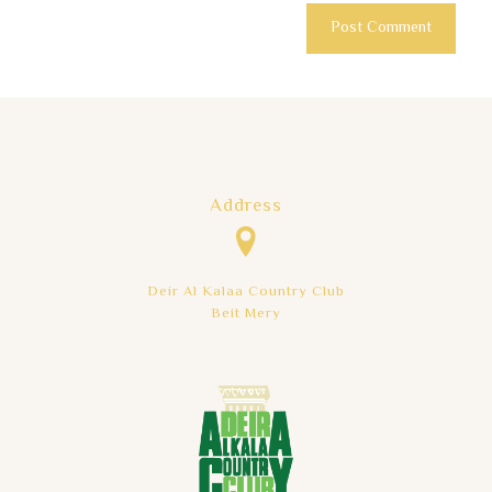
Address
Deir Al Kalaa Country Club
Beit Mery