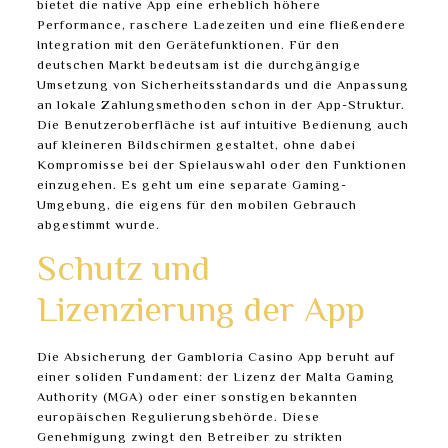
bietet die native App eine erheblich höhere
Performance, raschere Ladezeiten und eine fließendere
Integration mit den Gerätefunktionen. Für den
deutschen Markt bedeutsam ist die durchgängige
Umsetzung von Sicherheitsstandards und die Anpassung
an lokale Zahlungsmethoden schon in der App-Struktur.
Die Benutzeroberfläche ist auf intuitive Bedienung auch
auf kleineren Bildschirmen gestaltet, ohne dabei
Kompromisse bei der Spielauswahl oder den Funktionen
einzugehen. Es geht um eine separate Gaming-
Umgebung, die eigens für den mobilen Gebrauch
abgestimmt wurde.
Schutz und
Lizenzierung der App
Die Absicherung der Gambloria Casino App beruht auf
einer soliden Fundament: der Lizenz der Malta Gaming
Authority (MGA) oder einer sonstigen bekannten
europäischen Regulierungsbehörde. Diese
Genehmigung zwingt den Betreiber zu strikten