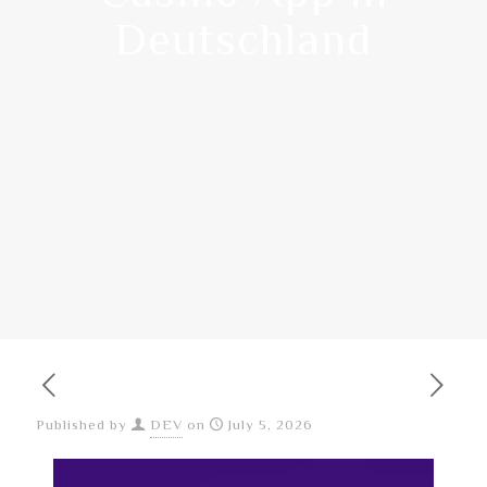
Deutschland
Published by
DEV
on
July 5, 2026