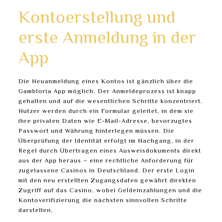
Kontoerstellung und
erste Anmeldung in der
App
Die Neuanmeldung eines Kontos ist gänzlich über die
Gambloria App möglich. Der Anmeldeprozess ist knapp
gehalten und auf die wesentlichen Schritte konzentriert.
Nutzer werden durch ein Formular geleitet, in dem sie
ihre privaten Daten wie E-Mail-Adresse, bevorzugtes
Passwort und Währung hinterlegen müssen. Die
Überprüfung der Identität erfolgt im Nachgang, in der
Regel durch Übertragen eines Ausweisdokuments direkt
aus der App heraus – eine rechtliche Anforderung für
zugelassene Casinos in Deutschland. Der erste Login
mit den neu erstellten Zugangsdaten gewährt direkten
Zugriff auf das Casino, wobei Geldeinzahlungen und die
Kontoverifizierung die nächsten sinnvollen Schritte
darstellen.