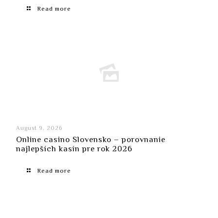
Read more
August 9, 2026
Online casino Slovensko – porovnanie
najlepších kasín pre rok 2026
Read more