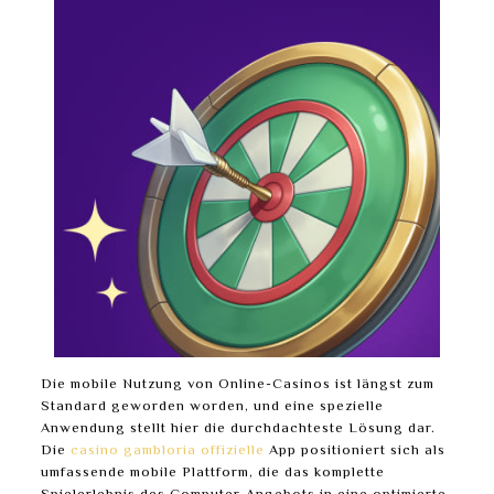
Die mobile Nutzung von Online-Casinos ist längst zum
Standard geworden worden, und eine spezielle
Anwendung stellt hier die durchdachteste Lösung dar.
Die
casino gambloria offizielle
App positioniert sich als
umfassende mobile Plattform, die das komplette