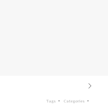
Tags
Categories