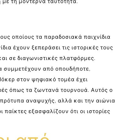
 με τη μοντέρνα ταυτότητα.
τους οποίους τα παραδοσιακά παιχνίδια
ίδια έχουν ξεπεράσει τις ιστορικές τους
και σε διαγωνιστικές πλατφόρμες.
να συμμετέχουν από οπουδήποτε,
 Πόκερ στον ψηφιακό τομέα έχει
φές όπως τα ζωντανά τουρνουά. Αυτός ο
 πρότυπα αναψυχής, αλλά και την αιώνια
 παίκτες εξασφαλίζουν ότι οι ιστορίες