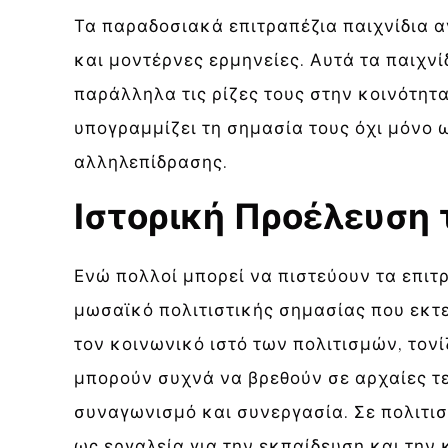
Τα παραδοσιακά επιτραπέζια παιχνίδια α
και μοντέρνες ερμηνείες. Αυτά τα παιχν
παράλληλα τις ρίζες τους στην κοινότητα 
υπογραμμίζει τη σημασία τους όχι μόνο 
αλληλεπίδρασης.
Ιστορική Προέλευση
Ενώ πολλοί μπορεί να πιστεύουν τα επιτ
μωσαϊκό πολιτιστικής σημασίας που εκτε
τον κοινωνικό ιστό των πολιτισμών, τονί
μπορούν συχνά να βρεθούν σε αρχαίες τε
συναγωνισμό και συνεργασία. Σε πολιτισ