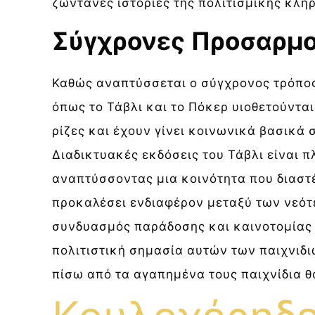
ζωντανές ιστορίες της πολιτισμικής κλη
Σύγχρονες Προσαρμογ
Καθώς αναπτύσσεται ο σύγχρονος τρόπος 
όπως το Τάβλι και το Πόκερ υιοθετούνται
ρίζες και έχουν γίνει κοινωνικά βασικά
Διαδικτυακές εκδόσεις του Τάβλι είναι 
αναπτύσσοντας μια κοινότητα που διαστέ
προκαλέσει ενδιαφέρον μεταξύ των νεότ
συνδυασμός παράδοσης και καινοτομίας 
πολιτιστική σημασία αυτών των παιχνιδιώ
πίσω από τα αγαπημένα τους παιχνίδια 