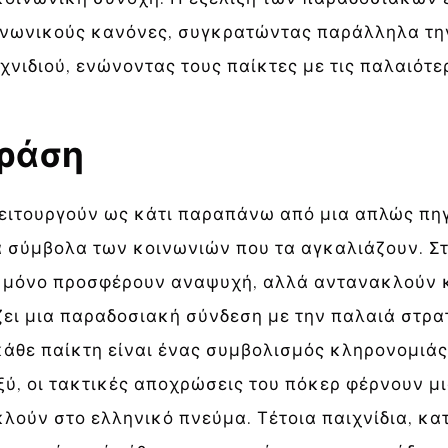
 κοινωνική συνοχή. Η εξέλιξη των παραδοσιακών 
ινωνικούς κανόνες, συγκρατώντας παράλληλα την 
χνιδιού, ενώνοντας τους παίκτες με τις παλαιότερ
δράση
 λειτουργούν ως κάτι παραπάνω από μια απλώς π
ικά σύμβολα των κοινωνιών που τα αγκαλιάζουν. Σ
χι μόνο προσφέρουν αναψυχή, αλλά αντανακλούν 
λίζει μια παραδοσιακή σύνδεση με την παλαιά στρ
κάθε παίκτη είναι ένας συμβολισμός κληρονομιάς
αξύ, οι τακτικές αποχρώσεις του πόκερ φέρνουν 
λούν στο ελληνικό πνεύμα. Τέτοια παιχνίδια, κατ