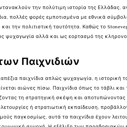
ντανακλούν την πολύτιμη ιστορία της Ελλάδας, 
ίδια, πολλές φορές εμποτισμένα με εθνικά σύμβο
και την πολιτιστική ταυτότητα. Καθώς το Stoneveg
ως ψυχαγωγία αλλά και ως εορτασμό της κληρονο
 των Παιχνιδιών
ραπέζια παιχνίδια απλώς ψυχαγωγία, η ιστορική 
ίνεται αιώνες πίσω. Παιχνίδια όπως το τάβλι και
ζοντας τη στρατηγική σκέψη και αποτυπώνοντας τι
λετουργίες ή στρατιωτική εκπαίδευση, προβάλλο
μούς παγκοσμίως, αυτά τα παιχνίδια έχουν λειτο