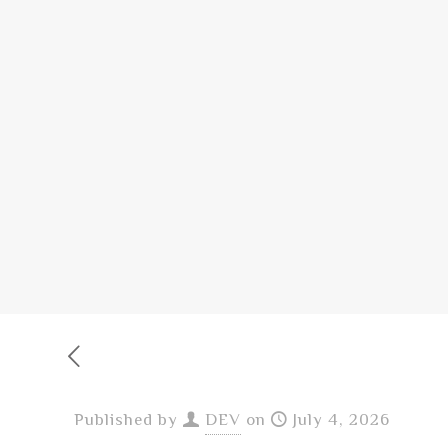
Published by
DEV
on
July 4, 2026