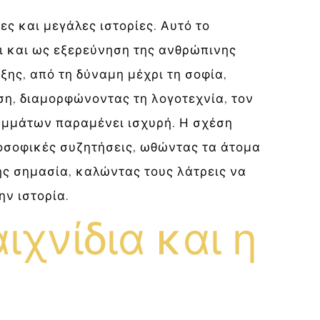
ς και μεγάλες ιστορίες. Αυτό το
ει και ως εξερεύνηση της ανθρώπινης
ης, από τη δύναμη μέχρι τη σοφία,
ηση, διαμορφώνοντας τη λογοτεχνία, τον
λημμάτων παραμένει ισχυρή. Η σχέση
λοσοφικές συζητήσεις, ωθώντας τα άτομα
ης σημασία, καλώντας τους λάτρεις να
ην ιστορία.
χνίδια και η