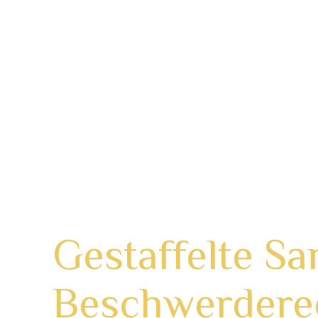
Wertschätzung und Freundlichkeit:
Umgeh
Drangsalierung und herabwürdigende Beme
Schutz der Privatsphäre:
Geben Sie niema
dient Ihrer eigenen Schutz.
Keine unzulässige Werbung oder Spam:
D
Senden wiederkehrender Nachrichten ist u
Inhaltliche Unterhaltung:
Der Chat ist ge
Unterhaltung. Themen wie Politik oder Rel
Gestaffelte S
Beschwerdere