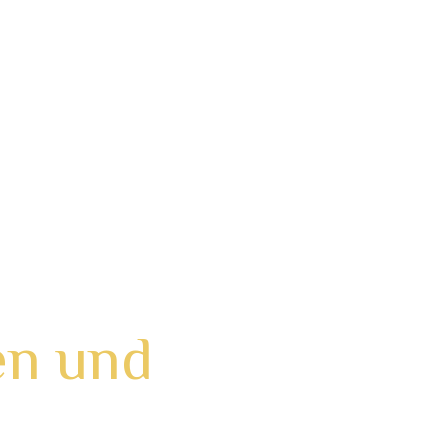
werden möchten. Beleidigungen, Hetze,
-Mail) von sich oder anderen preis. Dies
erbung für Produkte oder das massenhafte
setzlichen Rahmen) und der freundlichen
rlassen werden.
en und