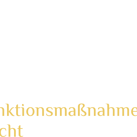
en Sie andere jederzeit so, wie Sie selbst betrachtet 
rkungen sind ausdrücklich verboten.
ls persönliche Daten (Name, Adresse, Telefonnummer, E
as Posten von Links zu anderen Glücksspielseiten, W
ntersagt.
dacht dem Austausch über das Spiel, Strategien (im ge
igion, die schnell ausarten können, sollten besser unte
anktionsmaßnahm
cht