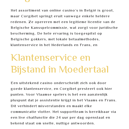
Het assortiment van online casino’s in België is groot,
maar Corgibet springt eruit vanwege enkele heldere
redenen. Ze opereren met een legitieme licentie van de
Belgische Kansspelcommissie, wat zorgt voor juridische
bescherming. De hele ervaring is toegespitst op
Belgische gokkers, met lokale betaalmethodes,
klantenservice in het Nederlands en Frans, en
Klantenservice en
Bijstand in Moedertaal
Een uitstekend casino onderscheidt zich ook door
goede klantenservice, en Corgibet presteert ook hier
punten. Voor Vlaamse spelers is het een aanzienlijk
pluspunt dat je assistentie krijgt in het Vlaams en Frans.
Dit verhindert misverstanden en maakt elke
communicatie vlotter. Het supportteam is bereikbaar via
een live chatfunctie die 24 uur per dag openstaat en
bekend staat om snelle, nuttige antwoorden.