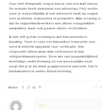
Voor niet-dringende vragen kun je ook een mail sturen.
De website heeft daarnaast een uitvoerige FAQ-sectie,
waar je waarschijnlijk al een antwoord vindt op vragen
over profielen, transacties of promoties. Mijn ervaring is
dat de supportmedewerkers niet alleen vraagstukken
aanpakken, maar ook gaarne advies verstrekken.
Ik heb zelf goede ervaringen met hun proactieve
houding. Toen er eens een bijzondere transactie was,
werd ik beleefd opgebeld voor verificatie. Dat
vergrootte alleen maar mijn vertrouwen in hun
veiligheidsmaatregelen. Deze mix van toegankelijkheid,
meertalige ondersteuning en een persoonlijke noot
zorgt dat je je als klant geapprecieerd aanvoelt. Dat is
fundamenteel in online dienstverlening.
Share
0
DEV