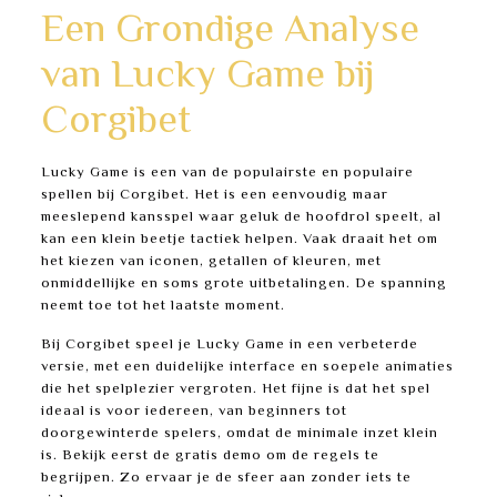
Een Grondige Analyse
van Lucky Game bij
Corgibet
Lucky Game is een van de populairste en populaire
spellen bij Corgibet. Het is een eenvoudig maar
meeslepend kansspel waar geluk de hoofdrol speelt, al
kan een klein beetje tactiek helpen. Vaak draait het om
het kiezen van iconen, getallen of kleuren, met
onmiddellijke en soms grote uitbetalingen. De spanning
neemt toe tot het laatste moment.
Bij Corgibet speel je Lucky Game in een verbeterde
versie, met een duidelijke interface en soepele animaties
die het spelplezier vergroten. Het fijne is dat het spel
ideaal is voor iedereen, van beginners tot
doorgewinterde spelers, omdat de minimale inzet klein
is. Bekijk eerst de gratis demo om de regels te
begrijpen. Zo ervaar je de sfeer aan zonder iets te