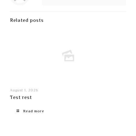
Related posts
August 1, 2026
Test rest
Read more