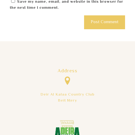
Save my name, email, and website in this browser for
the next time I comment.
Address
Deir Al Kalaa Country Club
Beit Mery