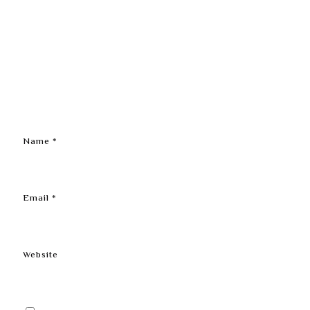
Name
*
Email
*
Website