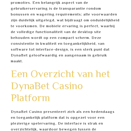
promoties. Een belangrijk aspect van de
gebruikerservaring is de transparantie rondom
bonussen en wagering requirements; alle voorwaarden
zijn duidelijk uitgelegd, wat bijdraagt om onduidelijkheid
te voorkomen. De mobiele ervaring is perfect, waarbij
de volledige functionaliteit van de desktop site
behouden wordt op een compact scherm. Deze
consistentie in kwaliteit en toegankelijkheid, van
software tot interface-design, is een sterk punt dat
DynaBet geloofwaardig en aangenaam in gebruik
maakt.
Een Overzicht van het
DynaBet Casino
Platform
DynaBet Casino presenteert zich als een hedendaags
en toegankelijk platform dat is opgezet voor een
plezierige spelervaring. De interface is strak en
overzichtelijk, waardoor bewegen tussen de