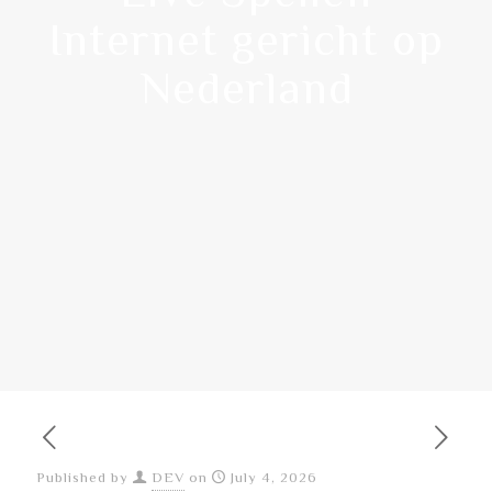
Internet gericht op
Nederland
Published by
DEV
on
July 4, 2026