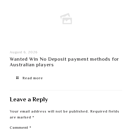
August 6, 2026
Wanted Win No Deposit payment methods for
Australian players
Read more
Leave a Reply
Your email address will not be published.
Required fields
are marked
*
Comment
*