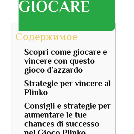
GIOCARE
Содержимое
Scopri come giocare e
vincere con questo
gioco d’azzardo
Strategie per vincere al
Plinko
Consigli e strategie per
aumentare le tue
chances di successo
nel Gioco Plinko