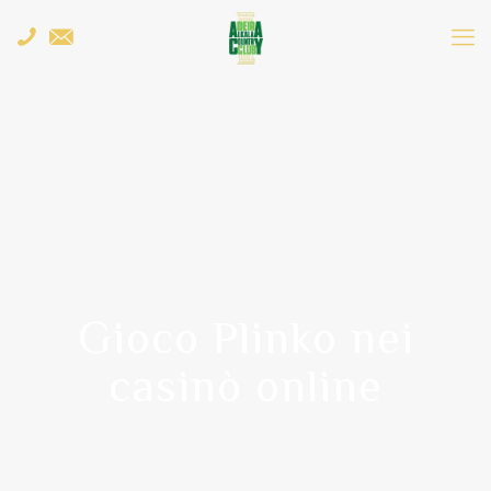
Gioco Plinko nei
casinò online