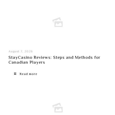
August 7, 2026
StayCasino Reviews: Steps and Methods for
Canadian Players
Read more