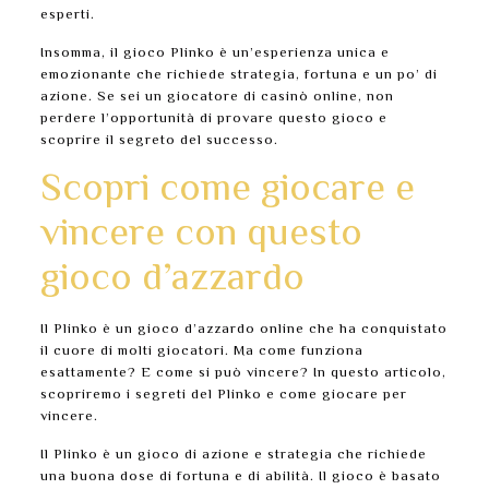
esperti.
Insomma, il gioco Plinko è un’esperienza unica e
emozionante che richiede strategia, fortuna e un po’ di
azione. Se sei un giocatore di casinò online, non
perdere l’opportunità di provare questo gioco e
scoprire il segreto del successo.
Scopri come giocare e
vincere con questo
gioco d’azzardo
Il Plinko è un gioco d’azzardo online che ha conquistato
il cuore di molti giocatori. Ma come funziona
esattamente? E come si può vincere? In questo articolo,
scopriremo i segreti del Plinko e come giocare per
vincere.
Il Plinko è un gioco di azione e strategia che richiede
una buona dose di fortuna e di abilità. Il gioco è basato