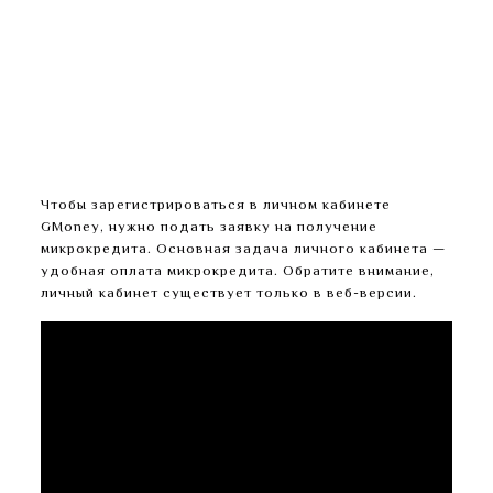
линии, адрес электронной почты и главного
офиса организации.
Самый популярный способ получить заем, это
банковская карта.
Если заемщик попал в сложную финансовую
ситуацию, ему нужно обратиться к GMoney и
рассказать о ней.
Чтобы зарегистрироваться в личном кабинете
GMoney, нужно подать заявку на получение
микрокредита. Основная задача личного кабинета —
удобная оплата микрокредита. Обратите внимание,
личный кабинет существует только в веб-версии.