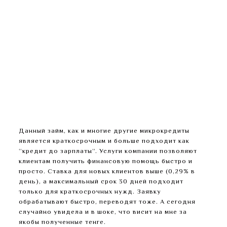
Это быстро, удобно, также карта служит
дополнительным средством идентификации
личности человека.
Но если вышел на просрочку, придется
столкнуться с неадекватным поведением и
тупостью некоторых сотрудников отдела
урегулирования просрочки.
В случае несоблюдения условий договора это
может негативно повлиять на кредитную
историю, что усложняет получение займа в
будущем.
Данный займ, как и многие другие микрокредиты
является краткосрочным и больше подходит как
“кредит до зарплаты”. Услуги компании позволяют
клиентам получить финансовую помощь быстро и
просто. Ставка для новых клиентов выше (0,29% в
день), а максимальный срок 30 дней подходит
только для краткосрочных нужд. Заявку
обрабатывают быстро, переводят тоже. А сегодня
случайно увидела и в шоке, что висит на мне за
якобы полученные тенге.