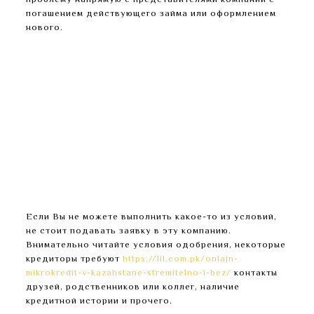
проблему напрямую с представителями компании с
погашением действующего займа или оформлением
нового.
Конечно, на начальном этапе работы не
исключены ошибки, компания может выдавать
займы проблемным заемщикам, но это бывает
далеко не каждый раз.
В 2023 году нарастила выдачу микрозаймов на
40% по сравнению с 2022.
GMoney не препятствует тому, чтобы клиенты
погашали кредит досрочно и поэтому не взимает
дополнительных комиссий за досрочное
погашение.
Если Вы не можете выполнить какое-то из условий,
не стоит подавать заявку в эту компанию.
Внимательно читайте условия одобрения, некоторые
кредиторы требуют
https://lil.com.pk/onlajn-
mikrokredit-v-kazahstane-stremitelno-i-bez/
контакты
друзей, родственников или коллег, наличие
кредитной истории и прочего.