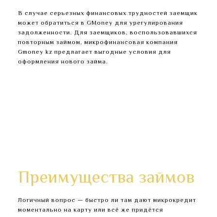
В случае серьезных финансовых трудностей заемщик
может обратиться в GMoney для урегулирования
задолженности. Для заемщиков, воспользовавшихся
повторным займом, микрофинансовая компания
Gmoney kz предлагает выгодные условия для
оформления нового займа.
В правилах термин “пролонгация договора”
определяется как продление срока действия
договора.
А сегодня случайно увидела и в шоке, что висит
на мне за якобы полученные тенге.
Воспользуйтесь простой инструкцией и мы
проведем проверку в течение 2-3 рабочих дней
(максимум пяти).
Преимущества займов
Логичный вопрос — быстро ли там дают микрокредит
моментально на карту или всё же придётся