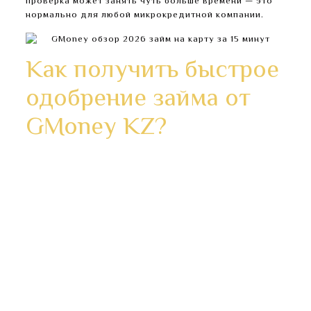
проверка может занять чуть больше времени — это
нормально для любой микрокредитной компании.
Как получить быстрое
одобрение займа от
GMoney KZ?
Для этого достаточно просто заполнить
необходимую информацию на сайте.
Яндекс будет обрабатывать эту информацию для
оценки использования Вами сайта, составления
для нас отчетов о деятельности нашего сайта, и
предоставления других услуг.
По регламенту у микрофинансовой организации
есть до 30 рабочих дней на рассмотрение и до 5
банковских дней на перевод.
Актуальный бесплатный номер телефона горячей