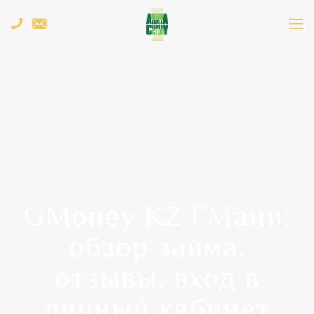
GMoney KZ ГМани:
обзор займа,
отзывы, вход в
личный кабинет