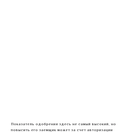
В случае пропуска платежа/даты возврата займа
в установленный договором срок, за каждый
день просрочки на сумму долга начисляется
неустойка в размере до 0,05% в день (до 20%
годовых).
На сайте фигурирует ТОО «МФО ЮНИКРЕДО»
(МФО), поэтому ориентируйтесь на реквизиты
именно в ваших документах.
Подключить пролонгацию можно прямо через
личный кабинет.
Ориентируйтесь на показатель одобрения
заявок – чем он выше, тем больше шансов
получить новые микрозаймы без отказа.
В сервисе онлайн-займов JoyMoney можно
быстро получить займ на сумму от руб .
Длительные просрочки негативно влияют на
кредитную историю.
Показатель одобрения здесь не самый высокий, но
повысить его заемщик может за счет авторизации