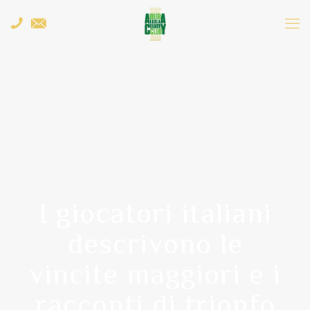
I giocatori italiani
descrivono le
vincite maggiori e i
racconti di trionfo