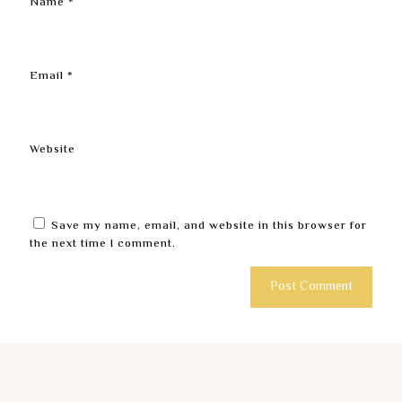
Name
*
Email
*
Website
Save my name, email, and website in this browser for
the next time I comment.