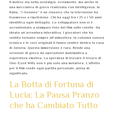
Il motivo sta nella nostalgia, ovviamente, ma anche in
una meccanica di gioco realizzata con intelligenza. In
Italia, “I Goonies” è un classico che la televisione ha
trasmesso a ripetizione. Chi ha oggi tra i 25 e i 50 anni
identifica ogni dettaglio. Lo sviluppatore non si è
accontentato a stampare foto del film sulle rotelle. Ha
ideato un’avventura interattiva. I giocatori che ho
sentito tornano sempre all’atmosfera: la colonna sonora
iconica e le voci originali li fanno sentire dentro la casa
di Astoria. Questa immersione è rara. Rende una
sessione di gioco da operazione matematica a
esperienza emotiva. La speranza di trovare il tesoro di
One-Eyed Willy non è più solo una metafora. L’affetto
per il film rende ogni partita personale, piena di
significato.
La Botta di Fortuna di
Lucia: La Pausa Pranzo
che ha Cambiato Tutto