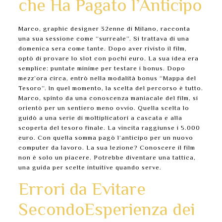
che Ha Pagato l’Anticipo
Marco, graphic designer 32enne di Milano, racconta
una sua sessione come “surreale”. Si trattava di una
domenica sera come tante. Dopo aver rivisto il film,
optò di provare lo slot con pochi euro. La sua idea era
semplice: puntate minime per testare i bonus. Dopo
mezz’ora circa, entrò nella modalità bonus “Mappa del
Tesoro”. In quel momento, la scelta del percorso è tutto.
Marco, spinto da una conoscenza maniacale del film, si
orientò per un sentiero meno ovvio. Quella scelta lo
guidò a una serie di moltiplicatori a cascata e alla
scoperta del tesoro finale. La vincita raggiunse i 5.000
euro. Con quella somma pagò l’anticipo per un nuovo
computer da lavoro. La sua lezione? Conoscere il film
non è solo un piacere. Potrebbe diventare una tattica,
una guida per scelte intuitive quando serve.
Errori da Evitare
SecondoEsperienza dei