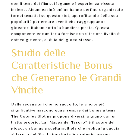
con il tema del film sul legame e l’esperienza vissuta
insieme. Alcuni casinò online hanno perfino organizzato
tornei tematici su questo slot, approfittando della sua
popolarità per creare eventi che raggruppano i
giocatori italiani sotto la bandiera pirata. Questa
componente comunitaria fornisce un ulteriore livello di
coinvolgimento, al di là del gioco stesso.
Studio delle
Caratteristiche Bonus
che Generano le Grandi
Vincite
Dalle recensioni che ho raccolto, le vincite più
significative nascono quasi sempre dai bonus a tema.
The Goonies Slot ne propone diversi, ognuno con un
tratto proprio. La “Mappa del Tesoro” è il cuore del
gioco, un bonus a scelta multipla che replica la caccia
al tesoro del film. I giocatori più strategici amano