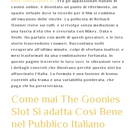
https://thegoonies.it/
. Fra gli appassionati italiani di
casinò online, è diventato un punto di riferimento, un
spazio virtuale dove la ricordo per il film si combina
all’emozione delle vincite. La pellicola di Richard
Donner rivive sui rulli, e si rivolge senza mediazioni a
una fascia d’età che è cresciuta con Mikey, Data e
Sloth. Ho parlato con molti di questi giocatori, e le loro
storie trascendono i numeri. Raccontano notti
recuperate all’ultimo minuto, colpi di sfortuna inattesi, e
mesi trasformati da una combinazione fortunata. In
queste pagine troverete le loro voci, le vibrazioni vere e
i dettagli concreti che illustrano perché questo slot ha
affascinato l’Italia. La formula è una fusione di bonus
coerenti alla trama e una variabilità ponderata, che
paga chi ha perseveranza.
Come mai The Goonies
Slot Si adatta Così Bene
nel Pubblico Italiano