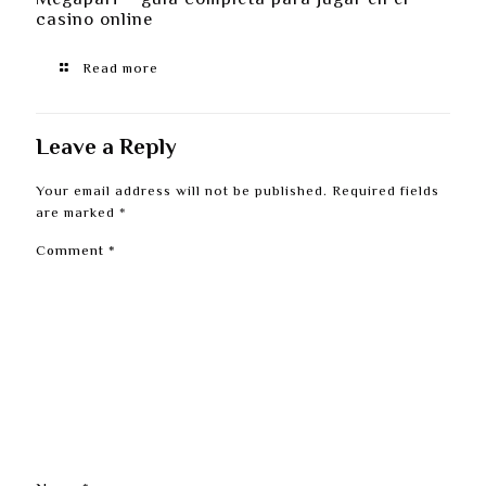
Megapari – guía completa para jugar en el
casino online
Read more
Leave a Reply
Your email address will not be published.
Required fields
are marked
*
Comment
*