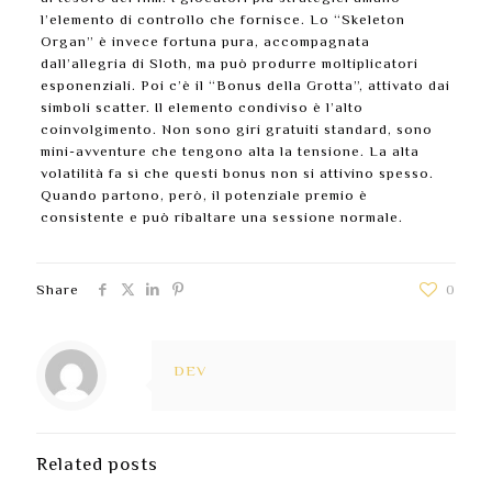
l’elemento di controllo che fornisce. Lo “Skeleton
Organ” è invece fortuna pura, accompagnata
dall’allegria di Sloth, ma può produrre moltiplicatori
esponenziali. Poi c’è il “Bonus della Grotta”, attivato dai
simboli scatter. Il elemento condiviso è l’alto
coinvolgimento. Non sono giri gratuiti standard, sono
mini-avventure che tengono alta la tensione. La alta
volatilità fa sì che questi bonus non si attivino spesso.
Quando partono, però, il potenziale premio è
consistente e può ribaltare una sessione normale.
Share
0
DEV
Related posts