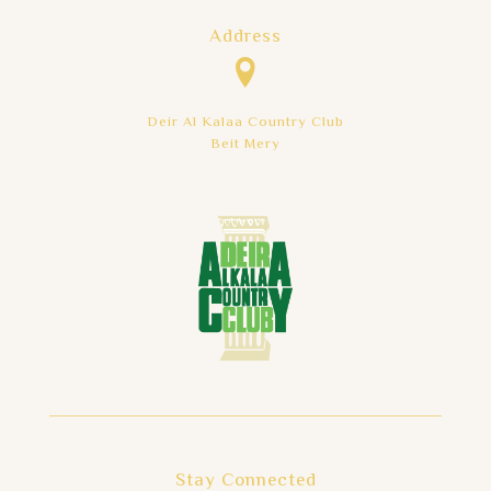
Address
Deir Al Kalaa Country Club
Beit Mery
Stay Connected