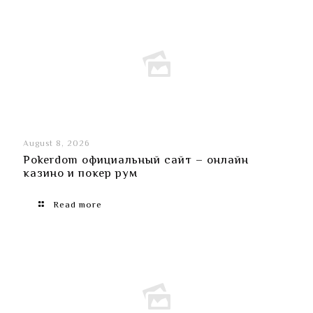
August 8, 2026
Pokerdom официальный сайт – онлайн
казино и покер рум
Read more