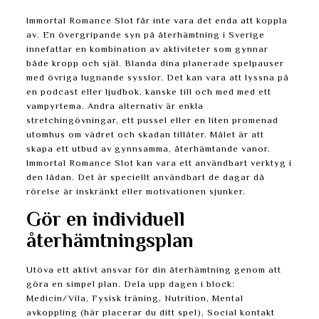
Immortal Romance Slot får inte vara det enda att koppla
av. En övergripande syn på återhämtning i Sverige
innefattar en kombination av aktiviteter som gynnar
både kropp och själ. Blanda dina planerade spelpauser
med övriga lugnande sysslor. Det kan vara att lyssna på
en podcast eller ljudbok, kanske till och med med ett
vampyrtema. Andra alternativ är enkla
stretchingövningar, ett pussel eller en liten promenad
utomhus om vädret och skadan tillåter. Målet är att
skapa ett utbud av gynnsamma, återhämtande vanor.
Immortal Romance Slot kan vara ett användbart verktyg i
den lådan. Det är speciellt användbart de dagar då
rörelse är inskränkt eller motivationen sjunker.
Gör en individuell
återhämtningsplan
Utöva ett aktivt ansvar för din återhämtning genom att
göra en simpel plan. Dela upp dagen i block:
Medicin/Vila, Fysisk träning, Nutrition, Mental
avkoppling (här placerar du ditt spel), Social kontakt