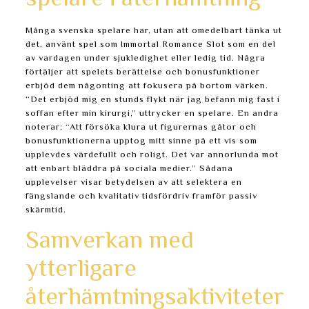
Många svenska spelare har, utan att omedelbart tänka ut
det, använt spel som Immortal Romance Slot som en del
av vardagen under sjukledighet eller ledig tid. Några
förtäljer att spelets berättelse och bonusfunktioner
erbjöd dem någonting att fokusera på bortom värken.
“Det erbjöd mig en stunds flykt när jag befann mig fast i
soffan efter min kirurgi,” uttrycker en spelare. En andra
noterar: “Att försöka klura ut figurernas gåtor och
bonusfunktionerna upptog mitt sinne på ett vis som
upplevdes värdefullt och roligt. Det var annorlunda mot
att enbart bläddra på sociala medier.” Sådana
upplevelser visar betydelsen av att selektera en
fängslande och kvalitativ tidsfördriv framför passiv
skärmtid.
Samverkan med
ytterligare
återhämtningsaktiviteter