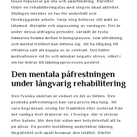
fasen fokuserar på vila och smärtlindring. Därefter
följer en rehabiliteringsfas med stegvis ökad aktivitet.
Slutligen inträder en fas för underhåll och
förebyggande arbete. Varje steg behöver sitt mått av
tålamod, disciplin och anpassning av vardagen. Det är
under dessa utdragna perioder, särskilt de tysta
timmarna hemma mellan träningspassen, som uttråkning
och mental trötthet kan infinna sig. Att ha tillgång till
effektiva sätt att koppla av är centralt. Det håller
motivationen vid liv och minskar negativ stress, vilket i
sin tur bidrar till läkningsprocessen positivt.
Den mentala påfrestningen
under långvarig rehabilitering
Den fysiska smärtan är endast en del av bilden. Den
psykiska påfrestningen kan vara precis lika tung. Att
vara begränsad, orolig för framtiden eller isolerad från
det vanliga livet dränerar en. I Sverige, där vi strävar
efter balans, blir den här sidan mer betydelsefull att ta
på allvar. En positiv inställning underlättar läkning.
Negativitet och apati bromsar den istället. Därför