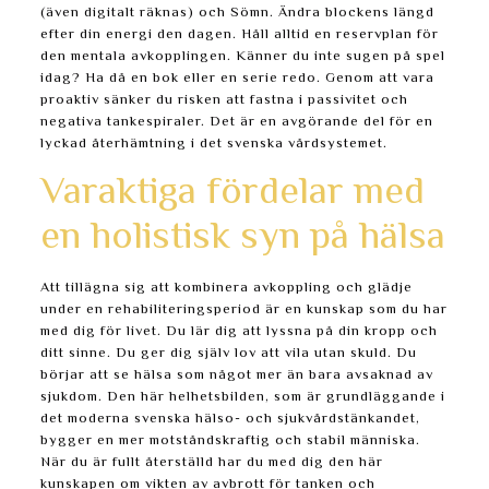
(även digitalt räknas) och Sömn. Ändra blockens längd
efter din energi den dagen. Håll alltid en reservplan för
den mentala avkopplingen. Känner du inte sugen på spel
idag? Ha då en bok eller en serie redo. Genom att vara
proaktiv sänker du risken att fastna i passivitet och
negativa tankespiraler. Det är en avgörande del för en
lyckad återhämtning i det svenska vårdsystemet.
Varaktiga fördelar med
en holistisk syn på hälsa
Att tillägna sig att kombinera avkoppling och glädje
under en rehabiliteringsperiod är en kunskap som du har
med dig för livet. Du lär dig att lyssna på din kropp och
ditt sinne. Du ger dig själv lov att vila utan skuld. Du
börjar att se hälsa som något mer än bara avsaknad av
sjukdom. Den här helhetsbilden, som är grundläggande i
det moderna svenska hälso- och sjukvårdstänkandet,
bygger en mer motståndskraftig och stabil människa.
När du är fullt återställd har du med dig den här
kunskapen om vikten av avbrott för tanken och