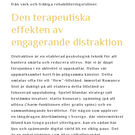
från värk och tråkiga rehabiliteringsrutiner.
Den terapeutiska
effekten av
engagerande distraktion
Distraktion är en etablerad psykologisk teknik för att
hantera smärta och reducera stress. När vi är djupt
försjunkna i en aktivitet vi uppskattar, flyttas vår
uppmärksamhet bort från plågsamma känslor. Detta
omtalas ofta för ett “flow”-tillstånd. Immortal Romance
Slot är duktigt på att etablera detta tillstånd av
fokuserad uppslukning. Spelet blandar strategi (att
bestämma insatser, starta bonusar), spänning (på att
utlösa Charm-funktionen eller gratis spins) och en
sammanhängande berättelse. För någon som upplever
en långdragen återhämtning i Sverige, där vintermörkret
ibland kan tynga psyket ytterligare, kan en sådan här
ljus och spännande digital värld bli en viktig paus. Det