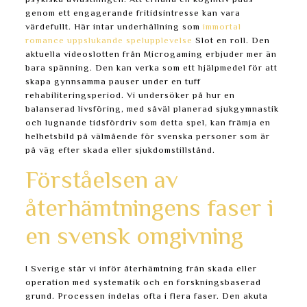
psykiska avlastningen. Att erhålla en kognitiv paus
genom ett engagerande fritidsintresse kan vara
värdefullt. Här intar underhållning som
immortal
romance uppslukande spelupplevelse
Slot en roll. Den
aktuella videoslotten från Microgaming erbjuder mer än
bara spänning. Den kan verka som ett hjälpmedel för att
skapa gynnsamma pauser under en tuff
rehabiliteringsperiod. Vi undersöker på hur en
balanserad livsföring, med såväl planerad sjukgymnastik
och lugnande tidsfördriv som detta spel, kan främja en
helhetsbild på välmående för svenska personer som är
på väg efter skada eller sjukdomstillstånd.
Förståelsen av
återhämtningens faser i
en svensk omgivning
I Sverige står vi inför återhämtning från skada eller
operation med systematik och en forskningsbaserad
grund. Processen indelas ofta i flera faser. Den akuta