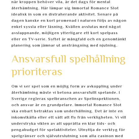
när kroppen behöver vila, är det dags för mental
återhämtning. Här lämpar sig Immortal Romance Slot
idealisk in som en distraherande aktivitet. Senare på
dagen kanske en kort promenad i naturen följs av någon
enkel syssla eller läsning. Kvällen avslutas med något
avslappnande, möjligen ytterligare ett kort spelpass
eller en TV-serie. Syftet är mångfald och en genomtänkt
planering som jämnar ut ansträngning med njutning.
Ansvarsfull spelhållning
prioriteras
Om vi ser spel som en möjlig form av avkoppling under
återhämtning måste vi betona ansvarsfullt spelande. I
Sverige regleras spelbranschen av Spelinspektionen,
och ansvar är en grundpelare. Immortal Romance Slot
ska enbart betraktas som underhållning. Det är inte en
inkomstkälla eller ett sätt att fly från verkligheten. Vi vill
understryka vikten av att upprätta en klar tids- och
pengabudget för spelaktiviteter. Utnyttja de verktyg för
spelgränser och självuteslutning som alla casinon med