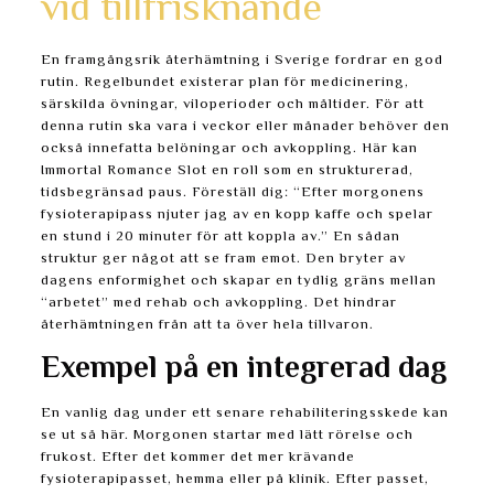
vid tillfrisknande
En framgångsrik återhämtning i Sverige fordrar en god
rutin. Regelbundet existerar plan för medicinering,
särskilda övningar, viloperioder och måltider. För att
denna rutin ska vara i veckor eller månader behöver den
också innefatta belöningar och avkoppling. Här kan
Immortal Romance Slot en roll som en strukturerad,
tidsbegränsad paus. Föreställ dig: “Efter morgonens
fysioterapipass njuter jag av en kopp kaffe och spelar
en stund i 20 minuter för att koppla av.” En sådan
struktur ger något att se fram emot. Den bryter av
dagens enformighet och skapar en tydlig gräns mellan
“arbetet” med rehab och avkoppling. Det hindrar
återhämtningen från att ta över hela tillvaron.
Exempel på en integrerad dag
En vanlig dag under ett senare rehabiliteringsskede kan
se ut så här. Morgonen startar med lätt rörelse och
frukost. Efter det kommer det mer krävande
fysioterapipasset, hemma eller på klinik. Efter passet,