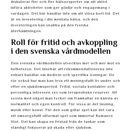
diskuterar fler och fler hälsoexperter om att aktivt
införa aktiviteter som ger glädje och engagemang i
vardagen. Det här handlar inte om att slösa bort tid. Det
är en investering i din mentala hälsa, och den
investeringen kan snabba på den fysiska
återhämtningen.
Roll för fritid och avkoppling
i den svenska vårdmodellen
Den svenska vårdmodellen utvecklas mer och mer mot en
helhetssyn. Det innebär att rekommendationerna inte
enbart handlar om medicin och specifika övningar. De
rör också hur man kan leva ett meningsfullt liv under och
efter en sjukdomsperiod. Fritid, sociala kontakter och
personliga intressen ses som terapeutiska resurser. Att
syssla med något man tycker om framkallar en känsla av
normalitet och egen kontroll. För vissa är det läsning,
musik eller konst. För den som gillar spel kan det vara
ett omsorgsfullt utformat spel som Immortal Romance
Slot. Det kan skapa en fristad från de tankar som
ständigt fokuserar på skada eller sjukdom.