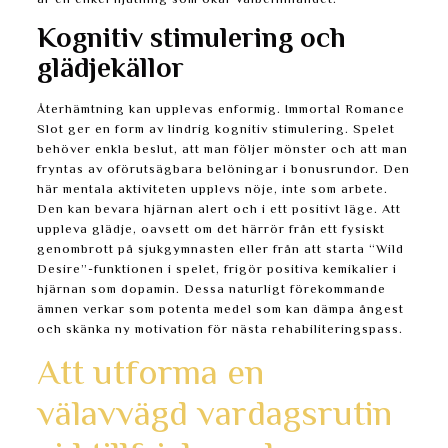
är en enkel njutning som ökar välbefinnandet.
Kognitiv stimulering och
glädjekällor
Återhämtning kan upplevas enformig. Immortal Romance
Slot ger en form av lindrig kognitiv stimulering. Spelet
behöver enkla beslut, att man följer mönster och att man
fryntas av oförutsägbara belöningar i bonusrundor. Den
här mentala aktiviteten upplevs nöje, inte som arbete.
Den kan bevara hjärnan alert och i ett positivt läge. Att
uppleva glädje, oavsett om det härrör från ett fysiskt
genombrott på sjukgymnasten eller från att starta “Wild
Desire”-funktionen i spelet, frigör positiva kemikalier i
hjärnan som dopamin. Dessa naturligt förekommande
ämnen verkar som potenta medel som kan dämpa ångest
och skänka ny motivation för nästa rehabiliteringspass.
Att utforma en
välavvägd vardagsrutin