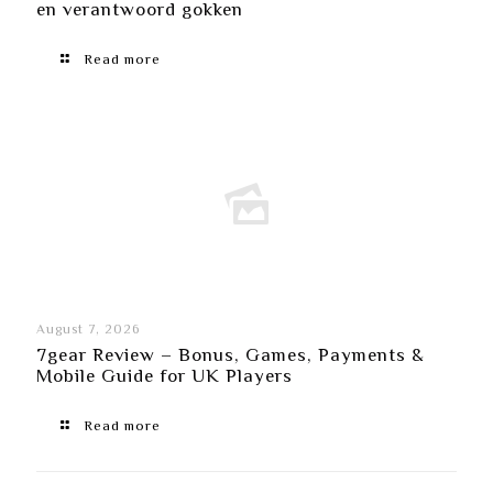
en verantwoord gokken
Read more
August 7, 2026
7gear Review – Bonus, Games, Payments &
Mobile Guide for UK Players
Read more