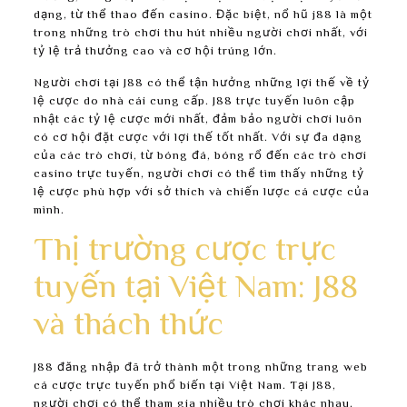
dạng, từ thể thao đến casino. Đặc biệt, nổ hũ j88 là một
trong những trò chơi thu hút nhiều người chơi nhất, với
tỷ lệ trả thưởng cao và cơ hội trúng lớn.
Người chơi tại J88 có thể tận hưởng những lợi thế về tỷ
lệ cược do nhà cái cung cấp. J88 trực tuyến luôn cập
nhật các tỷ lệ cược mới nhất, đảm bảo người chơi luôn
có cơ hội đặt cược với lợi thế tốt nhất. Với sự đa dạng
của các trò chơi, từ bóng đá, bóng rổ đến các trò chơi
casino trực tuyến, người chơi có thể tìm thấy những tỷ
lệ cược phù hợp với sở thích và chiến lược cá cược của
mình.
Thị trường cược trực
tuyến tại Việt Nam: J88
và thách thức
J88 đăng nhập đã trở thành một trong những trang web
cá cược trực tuyến phổ biến tại Việt Nam. Tại J88,
người chơi có thể tham gia nhiều trò chơi khác nhau,