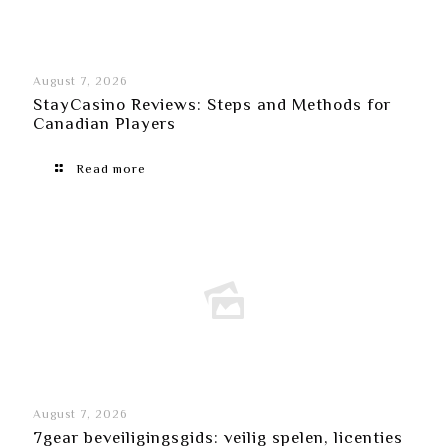
August 7, 2026
StayCasino Reviews: Steps and Methods for
Canadian Players
Read more
August 7, 2026
7gear beveiligingsgids: veilig spelen, licenties