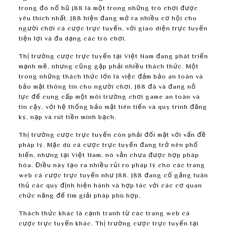
trong đó nổ hũ j88 là một trong những trò chơi được
yêu thích nhất. J88 hiện đang mở ra nhiều cơ hội cho
người chơi cá cược trực tuyến, với giao diện trực tuyến
tiện lợi và đa dạng các trò chơi.
Thị trường cược trực tuyến tại Việt Nam đang phát triển
mạnh mẽ, nhưng cũng gặp phải nhiều thách thức. Một
trong những thách thức lớn là việc đảm bảo an toàn và
bảo mật thông tin cho người chơi. J88 đã và đang nỗ
lực để cung cấp một môi trường chơi game an toàn và
tin cậy, với hệ thống bảo mật tiên tiến và quy trình đăng
ký, nạp và rút tiền minh bạch.
Thị trường cược trực tuyến còn phải đối mặt với vấn đề
pháp lý. Mặc dù cá cược trực tuyến đang trở nên phổ
biến, nhưng tại Việt Nam, nó vẫn chưa được hợp pháp
hóa. Điều này tạo ra nhiều rủi ro pháp lý cho các trang
web cá cược trực tuyến như J88. J88 đang cố gắng tuân
thủ các quy định hiện hành và hợp tác với các cơ quan
chức năng để tìm giải pháp phù hợp.
Thách thức khác là cạnh tranh từ các trang web cá
cược trực tuyến khác. Thị trường cược trực tuyến tại