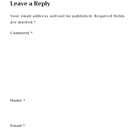
Leave a Reply
Your email address will not be published.
Required fields
are marked
*
Comment
*
Name
*
Email
*