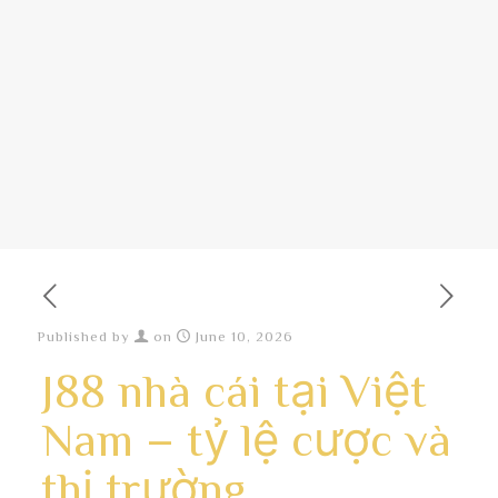
Published by
on
June 10, 2026
J88 nhà cái tại Việt
Nam – tỷ lệ cược và
thị trường