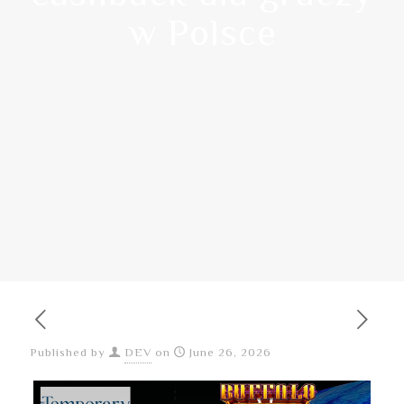
w Polsce
Published by
DEV
on
June 26, 2026