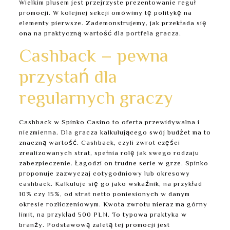
Wielkim plusem jest przejrzyste prezentowanie reguł
promocji. W kolejnej sekcji omówimy tę politykę na
elementy pierwsze. Zademonstrujemy, jak przekłada się
ona na praktyczną wartość dla portfela gracza.
Cashback – pewna
przystań dla
regularnych graczy
Cashback w Spinko Casino to oferta przewidywalna i
niezmienna. Dla gracza kalkulującego swój budżet ma to
znaczną wartość. Cashback, czyli zwrot części
zrealizowanych strat, spełnia rolę jak swego rodzaju
zabezpieczenie. Łagodzi on trudne serie w grze. Spinko
proponuje zazwyczaj cotygodniowy lub okresowy
cashback. Kalkuluje się go jako wskaźnik, na przykład
10% czy 15%, od strat netto poniesionych w danym
okresie rozliczeniowym. Kwota zwrotu nieraz ma górny
limit, na przykład 500 PLN. To typowa praktyka w
branży. Podstawową zaletą tej promocji jest