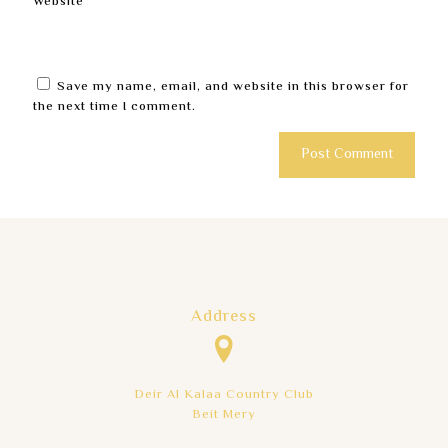
Website
Save my name, email, and website in this browser for
the next time I comment.
Address
Deir Al Kalaa Country Club
Beit Mery