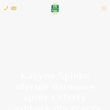
Kasyno Spinko
oferuje darmowe
spiny i oferty
cashback dla graczy