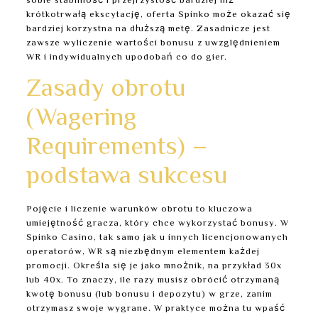
sobie stabilność i przejrzystość bardziej niż
krótkotrwałą ekscytację, oferta Spinko może okazać się
bardziej korzystna na dłuższą metę. Zasadnicze jest
zawsze wyliczenie wartości bonusu z uwzględnieniem
WR i indywidualnych upodobań co do gier.
Zasady obrotu
(Wagering
Requirements) –
podstawa sukcesu
Pojęcie i liczenie warunków obrotu to kluczowa
umiejętność gracza, który chce wykorzystać bonusy. W
Spinko Casino, tak samo jak u innych licencjonowanych
operatorów, WR są niezbędnym elementem każdej
promocji. Określa się je jako mnożnik, na przykład 30x
lub 40x. To znaczy, ile razy musisz obrócić otrzymaną
kwotę bonusu (lub bonusu i depozytu) w grze, zanim
otrzymasz swoje wygrane. W praktyce można tu wpaść