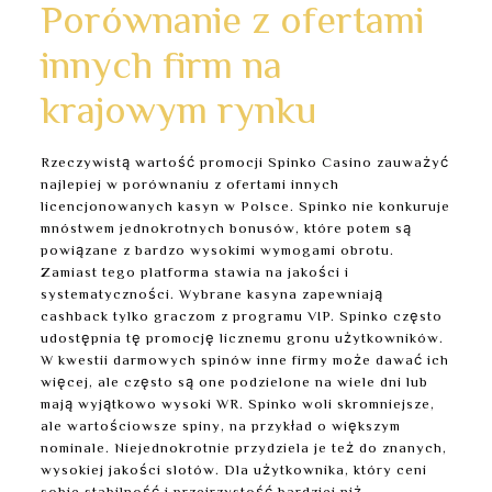
Porównanie z ofertami
innych firm na
krajowym rynku
Rzeczywistą wartość promocji Spinko Casino zauważyć
najlepiej w porównaniu z ofertami innych
licencjonowanych kasyn w Polsce. Spinko nie konkuruje
mnóstwem jednokrotnych bonusów, które potem są
powiązane z bardzo wysokimi wymogami obrotu.
Zamiast tego platforma stawia na jakości i
systematyczności. Wybrane kasyna zapewniają
cashback tylko graczom z programu VIP. Spinko często
udostępnia tę promocję licznemu gronu użytkowników.
W kwestii darmowych spinów inne firmy może dawać ich
więcej, ale często są one podzielone na wiele dni lub
mają wyjątkowo wysoki WR. Spinko woli skromniejsze,
ale wartościowsze spiny, na przykład o większym
nominale. Niejednokrotnie przydziela je też do znanych,
wysokiej jakości slotów. Dla użytkownika, który ceni