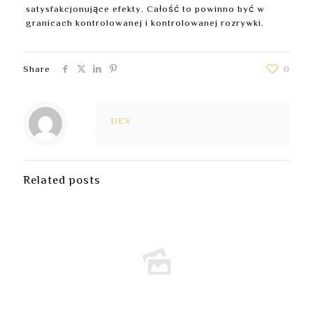
satysfakcjonujące efekty. Całość to powinno być w
granicach kontrolowanej i kontrolowanej rozrywki.
Share
0
DEV
Related posts