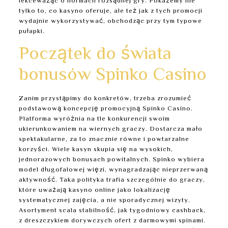
lekceważąc o normach rozsądnej gry. Pokażemy nie
tylko to, co kasyno oferuje, ale też jak z tych promocji
wydajnie wykorzystywać, obchodząc przy tym typowe
pułapki.
Początek do świata
bonusów Spinko Casino
Zanim przystąpimy do konkretów, trzeba zrozumieć
podstawową koncepcję promocyjną Spinko Casino.
Platforma wyróżnia na tle konkurencji swoim
ukierunkowaniem na wiernych graczy. Dostarcza mało
spektakularne, za to znacznie równe i powtarzalne
korzyści. Wiele kasyn skupia się na wysokich,
jednorazowych bonusach powitalnych. Spinko wybiera
model długofalowej więzi, wynagradzając nieprzerwaną
aktywność. Taka polityka trafia szczególnie do graczy,
które uważają kasyno online jako lokalizację
systematycznej zajęcia, a nie sporadycznej wizyty.
Asortyment scala stabilność, jak tygodniowy cashback,
z dreszczykiem dorywczych ofert z darmowymi spinami.