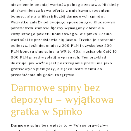
niezmiennie oceniaj wartość pełnego zestawu. Niekiedy
atrakcyjniejsza bywa oferta z mniejszym procentem
bonusu, ale z większą liczbą darmowych spinów.
Wszystko zależy od twojego sposobu gry. Kluczowym
parametrem stanowi łączny wymagany obrót dla
kompletnego pakietu bonusowego. W Spinko Casino
wartości te przedstawia się jasno. Trzeba je starannie
policzyć. Jeśli deponujesz 200 PLN i uzyskujesz 200
PLN bonusu plus spiny, a WR to 40x, musisz obrócić 16
000 PLN przed wypłatą wygranych. Ten przykład
ilustruje, jak ważne jest postrzeganie premii nie jako
gratisowych pieniędzy, ale jako instrumentu do
przedłużenia długości rozgrywki.
Darmowe spiny bez
depozytu – wyjątkowa
gratka w Spinko
Darmowe spiny bez wpłaty to w Polsce prawdziwy