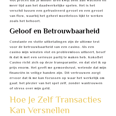
vlot proces dat je minder uren kwijt bent aan wachten en
meer tijd aan het daadwerkelijke spelen. Het is het
verschil tussen een gefrustreerd gevoel en een gevoel
van flow, waarbij het geheel moeiteloos lijkt te werken
zoals het behoort.
Geloof en Betrouwbaarheid
Constante en vlotte uitbetalingen zijn de ultieme test
voor de betrouwbaarheid van een casino. Als een
casino mijn winsten vlot en probleemloos uitkeert, besef
ik dat ik met een serieuze partij te maken heb. KokoBet
Casino richt zich op deze transparantie, en dat stel ik op
prijs enorm. Het geeft me gemoedsrust, wetende dat mijn
financiën in veilige handen zijn. Dit vertrouwen zorgt
ervoor dat ik me kan focussen op waar het werkelijk om
gaat: het plezier van het spel zelf, zonder wantrouwen
of stress over mijn geld.
Hoe Je Zelf Transacties
Kan Versnellen