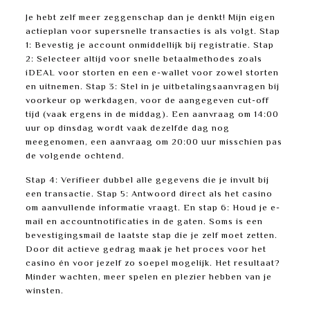
Je hebt zelf meer zeggenschap dan je denkt! Mijn eigen
actieplan voor supersnelle transacties is als volgt. Stap
1: Bevestig je account onmiddellijk bij registratie. Stap
2: Selecteer altijd voor snelle betaalmethodes zoals
iDEAL voor storten en een e-wallet voor zowel storten
en uitnemen. Stap 3: Stel in je uitbetalingsaanvragen bij
voorkeur op werkdagen, voor de aangegeven cut-off
tijd (vaak ergens in de middag). Een aanvraag om 14:00
uur op dinsdag wordt vaak dezelfde dag nog
meegenomen, een aanvraag om 20:00 uur misschien pas
de volgende ochtend.
Stap 4: Verifieer dubbel alle gegevens die je invult bij
een transactie. Stap 5: Antwoord direct als het casino
om aanvullende informatie vraagt. En stap 6: Houd je e-
mail en accountnotificaties in de gaten. Soms is een
bevestigingsmail de laatste stap die je zelf moet zetten.
Door dit actieve gedrag maak je het proces voor het
casino én voor jezelf zo soepel mogelijk. Het resultaat?
Minder wachten, meer spelen en plezier hebben van je
winsten.