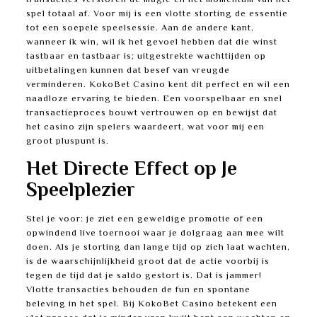
transacties verstoren de magie en het momentum van het
spel totaal af. Voor mij is een vlotte storting de essentie
tot een soepele speelsessie. Aan de andere kant,
wanneer ik win, wil ik het gevoel hebben dat die winst
tastbaar en tastbaar is; uitgestrekte wachttijden op
uitbetalingen kunnen dat besef van vreugde
verminderen. KokoBet Casino kent dit perfect en wil een
naadloze ervaring te bieden. Een voorspelbaar en snel
transactieproces bouwt vertrouwen op en bewijst dat
het casino zijn spelers waardeert, wat voor mij een
groot pluspunt is.
Het Directe Effect op Je
Speelplezier
Stel je voor: je ziet een geweldige promotie of een
opwindend live toernooi waar je dolgraag aan mee wilt
doen. Als je storting dan lange tijd op zich laat wachten,
is de waarschijnlijkheid groot dat de actie voorbij is
tegen de tijd dat je saldo gestort is. Dat is jammer!
Vlotte transacties behouden de fun en spontane
beleving in het spel. Bij KokoBet Casino betekent een