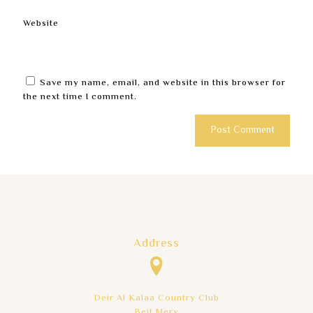
Website
Save my name, email, and website in this browser for
the next time I comment.
Address
Deir Al Kalaa Country Club
Beit Mery