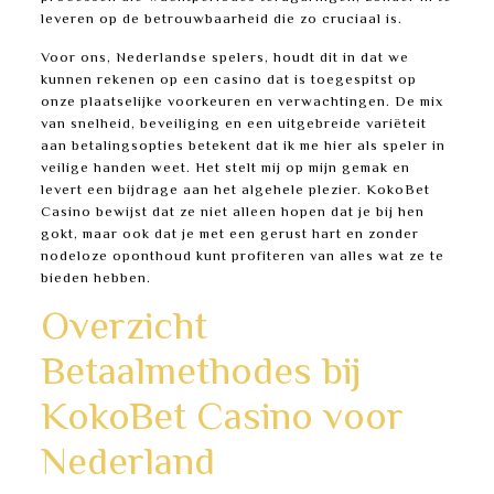
leveren op de betrouwbaarheid die zo cruciaal is.
Voor ons, Nederlandse spelers, houdt dit in dat we
kunnen rekenen op een casino dat is toegespitst op
onze plaatselijke voorkeuren en verwachtingen. De mix
van snelheid, beveiliging en een uitgebreide variëteit
aan betalingsopties betekent dat ik me hier als speler in
veilige handen weet. Het stelt mij op mijn gemak en
levert een bijdrage aan het algehele plezier. KokoBet
Casino bewijst dat ze niet alleen hopen dat je bij hen
gokt, maar ook dat je met een gerust hart en zonder
nodeloze oponthoud kunt profiteren van alles wat ze te
bieden hebben.
Overzicht
Betaalmethodes bij
KokoBet Casino voor
Nederland