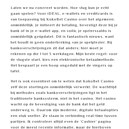
Laten we nu concreet worden. Hoe vlug kun je echt
gaan spelen? Voor iDEAL, e-wallets en creditcards is
van toepassing bij KokoBet Casino over het algemeen:
onmiddellijk. Je initieert de betaling, bevestigt deze bij je
bank of in je e-wallet app, en voilà, je spelerssaldo is
onmiddellijk geüpdatet. Dit is fantastisch nieuws, want
het houdt in geen onderbreking van je spelplezier. Bij
bankoverschrijvingen zit dat anders; hier moet je
rekenen op die 1 tot 3 werkdagen. Mijn beste regel: voor
de vlugste start, kies een elektronische betaalmethode.
Het bespaart je een hoop ongeduld met de vingers op
tafel.
Het is ook essentieel om te weten dat KokoBet Casino
zelf deze stortingen onmiddellijk verwerkt. De wachttijd
bij methodes zoals bankoverschrijvingen ligt in het
traditionele banksysteem, niet in het casino. Het casino
wacht op de bevestiging van de bank dat het geld
onderweg is. Daarom zijn moderne, digitale betaalopties
een stuk sneller. Ze staan in verbinding real-time tussen
partijen. Ik controleer altijd even de ‘Cashier’ pagina
voor de meest recente informatie, maar de hierboven