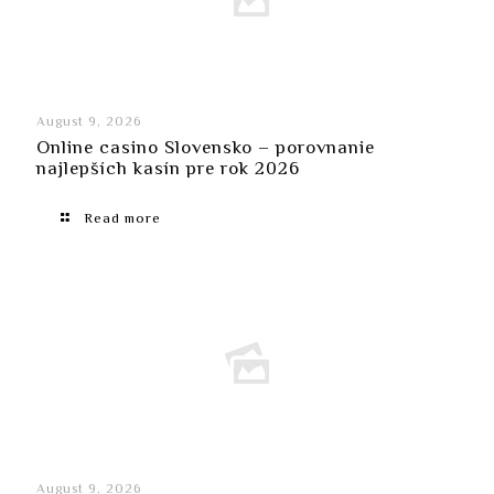
August 9, 2026
Online casino Slovensko – porovnanie
najlepších kasín pre rok 2026
Read more
August 9, 2026