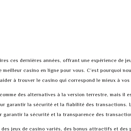
ires ces dernières années, offrant une expérience de je
er le meilleur casino en ligne pour vous. C’est pourquoi
aider à trouver le casino qui correspond le mieux à vos
omme des alternatives à la version terrestre, mais il e
r garantir la sécurité et la fiabilité des transactions.
 garantir la sécurité et la transparence des transactio
 des jeux de casino variés, des bonus attractifs et des 