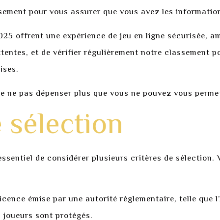
sement pour vous assurer que vous avez les informations
025 offrent une expérience de jeu en ligne sécurisée, am
ttentes, et de vérifier régulièrement notre classement 
ises.
de ne pas dépenser plus que vous ne pouvez vous permet
e sélection
t essentiel de considérer plusieurs critères de sélection
licence émise par une autorité réglementaire, telle que l
s joueurs sont protégés.