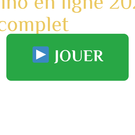
ino en ligne 2
complet
JOUER