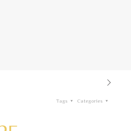
Tags
Categories