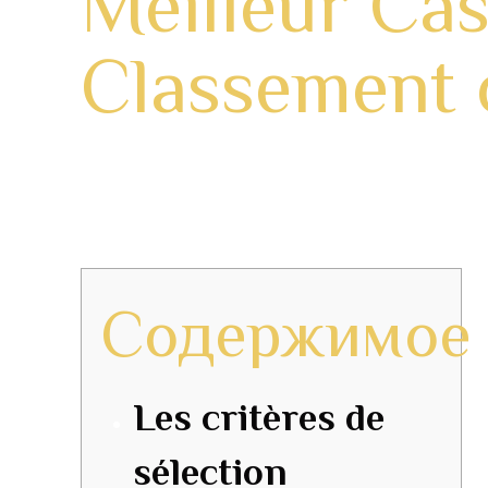
Meilleur Cas
Classement 
Содержимое
Les critères de
sélection