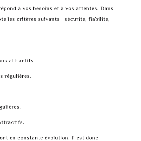
 répond à vos besoins et à vos attentes. Dans
les critères suivants : sécurité, fiabilité,
us attractifs.
s régulières.
gulières.
ttractifs.
ont en constante évolution. Il est donc