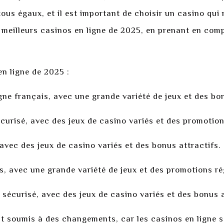
tous égaux, et il est important de choisir un casino qui
meilleurs casinos en ligne de 2025, en prenant en compte 
en ligne de 2025 :
gne français, avec une grande variété de jeux et des bon
écurisé, avec des jeux de casino variés et des promotion
avec des jeux de casino variés et des bonus attractifs.
s, avec une grande variété de jeux et des promotions ré
 sécurisé, avec des jeux de casino variés et des bonus a
st soumis à des changements, car les casinos en ligne s