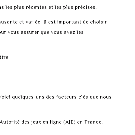
 les plus récentes et les plus précises.
usante et variée. Il est important de choisir
pour vous assurer que vous avez les
tre.
. Voici quelques-uns des facteurs clés que nous
’Autorité des jeux en ligne (AJE) en France.