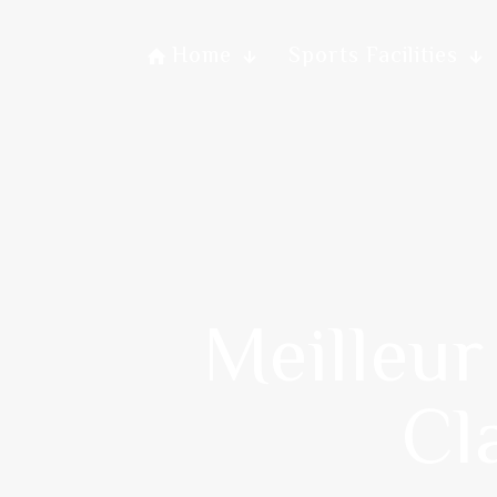
Home
Sports Facilities
Meilleur
Cl