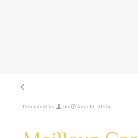
Published by
on
June 19, 2026