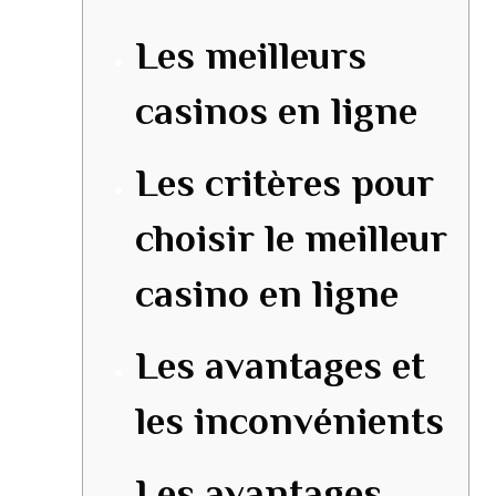
Les meilleurs
casinos en ligne
Les critères pour
choisir le meilleur
casino en ligne
Les avantages et
les inconvénients