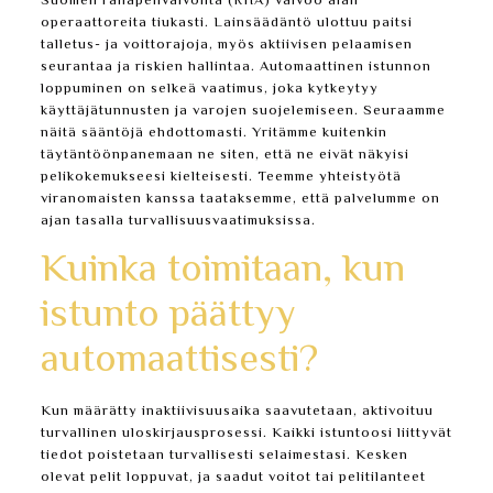
Suomen rahapelivalvonta (RHA) valvoo alan
operaattoreita tiukasti. Lainsäädäntö ulottuu paitsi
talletus- ja voittorajoja, myös aktiivisen pelaamisen
seurantaa ja riskien hallintaa. Automaattinen istunnon
loppuminen on selkeä vaatimus, joka kytkeytyy
käyttäjätunnusten ja varojen suojelemiseen. Seuraamme
näitä sääntöjä ehdottomasti. Yritämme kuitenkin
täytäntöönpanemaan ne siten, että ne eivät näkyisi
pelikokemukseesi kielteisesti. Teemme yhteistyötä
viranomaisten kanssa taataksemme, että palvelumme on
ajan tasalla turvallisuusvaatimuksissa.
Kuinka toimitaan, kun
istunto päättyy
automaattisesti?
Kun määrätty inaktiivisuusaika saavutetaan, aktivoituu
turvallinen uloskirjausprosessi. Kaikki istuntoosi liittyvät
tiedot poistetaan turvallisesti selaimestasi. Kesken
olevat pelit loppuvat, ja saadut voitot tai pelitilanteet