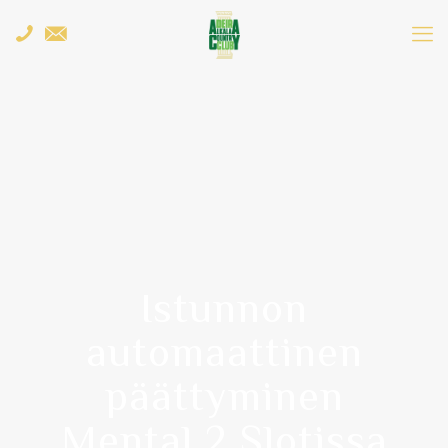
Istunnon
automaattinen
päättyminen
Mental 2 Slotissa