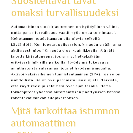
Suositeltavat tavat
omaksi turvallisuudeksi
Automaattinen uloskirjautuminen on hyödyllinen väline,
mutta paras turvallisuus vaatii myös omaa toimintaasi.
Kehotamme noudattamaan alla olevia selkeitä
käytäntöjä. Kun lopetat pelisession, kirjaudu sisään aina
aktiivisesti ulos “Kirjaudu ulos”-painikkeella. Älä jätä
laitetta kirjautuneena, jos siirryt hetkeksikään,
erityisesti julkisilla paikoilla. Hyödynnä tukevaa ja
ainutlaatuista salasanaa, jota et hyödynnä muualla.
Aktivoi kaksivaiheinen tunnistautuminen (2FA), jos se on
mahdollista. Se on yksi parhaista lisäsuojista. Tarkista,
että käyttiksesi ja selaimesi ovat ajan tasalla. Nämä
toimenpiteet yhdessä automaattisen päättymisen kanssa
rakentavat vahvan suojakerroksen.
Mitä tarkoittaa istunnon
automaattinen