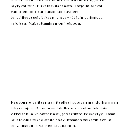
toteutetaan henkilökohtaisista asetuksista, jotka
löytyvät tilisi turvallisuusosasta. Tarjolla olevat
vaihtoehdot ovat kaikki läpikäyneet
turvallisuusselvityksen ja pysyvät lain sallimissa
rajoissa. Mukauttaminen on helppoa:
Kirjaudu tilillesi Mental 2 Slotissa.
Siirry “Oma tili” -osioon ja klikkaa
“Turvallisuusasetukset”.
Etsi kohta “Istunnon hallinta” tai “Automaattinen
uloskirjaus”.
Valitse haluamasi aikaväli saatavilla olevista
turvallisista vaihtoehdoista.
Vahvista muutoksesi. Ota huomioon, että lyhyempi
aika on turvallisempi.
Neuvomme valitsemaan itsellesi sopivan mahdollisimman
lyhyen ajan. On aina mahdollista kirjautua takaisin
vikkelästi ja vaivattomasti, jos istunto keskeytyy. Tämä
joustavuus tukee sinua saavuttamaan mukavuuden ja
turvallisuuden välisen tasapainon.