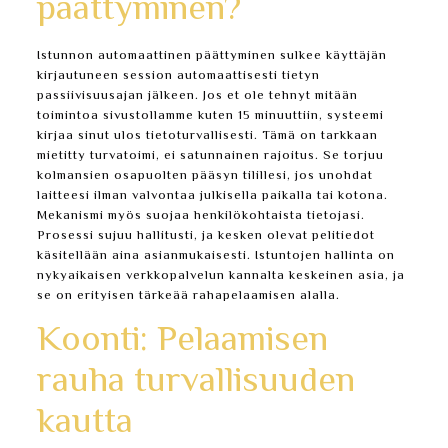
päättyminen?
Istunnon automaattinen päättyminen sulkee käyttäjän
kirjautuneen session automaattisesti tietyn
passiivisuusajan jälkeen. Jos et ole tehnyt mitään
toimintoa sivustollamme kuten 15 minuuttiin, systeemi
kirjaa sinut ulos tietoturvallisesti. Tämä on tarkkaan
mietitty turvatoimi, ei satunnainen rajoitus. Se torjuu
kolmansien osapuolten pääsyn tilillesi, jos unohdat
laitteesi ilman valvontaa julkisella paikalla tai kotona.
Mekanismi myös suojaa henkilökohtaista tietojasi.
Prosessi sujuu hallitusti, ja kesken olevat pelitiedot
käsitellään aina asianmukaisesti. Istuntojen hallinta on
nykyaikaisen verkkopalvelun kannalta keskeinen asia, ja
se on erityisen tärkeää rahapelaamisen alalla.
Koonti: Pelaamisen
rauha turvallisuuden
kautta