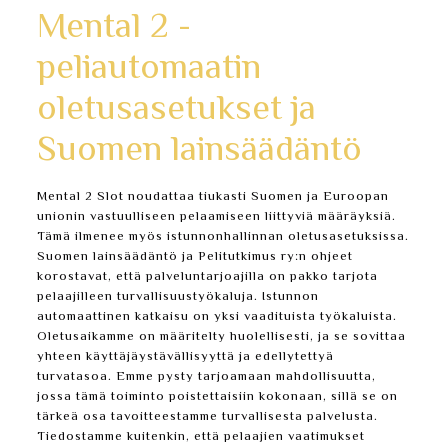
Mental 2 -
peliautomaatin
oletusasetukset ja
Suomen lainsäädäntö
Mental 2 Slot noudattaa tiukasti Suomen ja Euroopan
unionin vastuulliseen pelaamiseen liittyviä määräyksiä.
Tämä ilmenee myös istunnonhallinnan oletusasetuksissa.
Suomen lainsäädäntö ja Pelitutkimus ry:n ohjeet
korostavat, että palveluntarjoajilla on pakko tarjota
pelaajilleen turvallisuustyökaluja. Istunnon
automaattinen katkaisu on yksi vaadituista työkaluista.
Oletusaikamme on määritelty huolellisesti, ja se sovittaa
yhteen käyttäjäystävällisyyttä ja edellytettyä
turvatasoa. Emme pysty tarjoamaan mahdollisuutta,
jossa tämä toiminto poistettaisiin kokonaan, sillä se on
tärkeä osa tavoitteestamme turvallisesta palvelusta.
Tiedostamme kuitenkin, että pelaajien vaatimukset