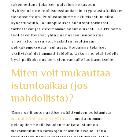
rakennettuna jokaisen palvelumme tasoon.
Hyödynnämme teollisuusstandardin kryptausta kaikkeen
tiedonsiirtoon. Puolustaudumme aktiivisesti uusilta
kybertuhoilta, ja ulkopuoliset auditointitoimistot
tarkastavat järjestelmämme säännöllisesti. Kaikki nämä
teot tavoittelevat yhtä päämäärää: muodostaa
ympäristö, jossa voit keskittyä nauttimaan
pelikokemuksesta rauhassa. Hoidamme tekniset
yksityiskohdat ammattitaidolla. Uskomme, että todella
hyvä pelikokemus perustuu vankalle luottamukselle.
Miten voit mukauttaa
istuntoaikaa (jos
mahdollista)?
Emme salli automaattisen päättymisen poistamista,
mental 2 kolikkopeli pyöräytys
, mutta tuomme
pelaajillemme tilaisuuden muokata istunnon
maksimipituutta tarkkojen raamien sisällä. Tämä