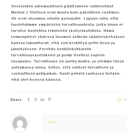
Sessioiden automaattisen päättymisen vaihtoehdot
Mental 2 Slotissa ovat muuta kuin pakollinen vaatimus.
Ne ovat sitoumus sinulle pelaajalle. Lupaus siitä, että
huolehdimme ympäristön turvallisuudesta, jotta sinun ei
tarvitse huolehtia teknisistä yksityiskohdista. Nämä
toimenpiteet yhdessä Suomen selkeän sääntelykehyksen
kanssa takuuttavat, että voit keskittyä pelin iloon ja
jännitykseen. Perehdy henkilökohtaisiin
turvallisuusasetuksiisi ja poimi itsellesi sopivin
tasapaino. Turvallisuus on jaettu matka, ja olemme tässä
auttamassa sinua. Kiitos, että valitset turvallisen ja
vastuullisen pelipaikan. Nauti pelistä rauhassa tietäen,
että olet hyvissä käsissä.
Share
0
DEV