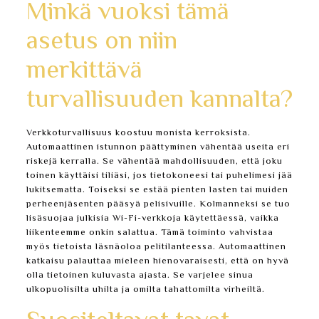
Minkä vuoksi tämä
asetus on niin
merkittävä
turvallisuuden kannalta?
Verkkoturvallisuus koostuu monista kerroksista.
Automaattinen istunnon päättyminen vähentää useita eri
riskejä kerralla. Se vähentää mahdollisuuden, että joku
toinen käyttäisi tiliäsi, jos tietokoneesi tai puhelimesi jää
lukitsematta. Toiseksi se estää pienten lasten tai muiden
perheenjäsenten pääsyä pelisivuille. Kolmanneksi se tuo
lisäsuojaa julkisia Wi-Fi-verkkoja käytettäessä, vaikka
liikenteemme onkin salattua. Tämä toiminto vahvistaa
myös tietoista läsnäoloa pelitilanteessa. Automaattinen
katkaisu palauttaa mieleen hienovaraisesti, että on hyvä
olla tietoinen kuluvasta ajasta. Se varjelee sinua
ulkopuolisilta uhilta ja omilta tahattomilta virheiltä.