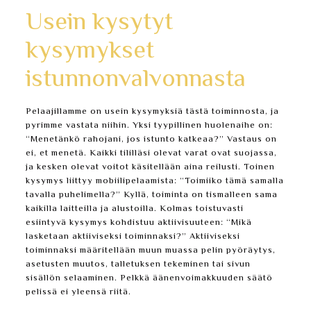
Usein kysytyt
kysymykset
istunnonvalvonnasta
Pelaajillamme on usein kysymyksiä tästä toiminnosta, ja
pyrimme vastata niihin. Yksi tyypillinen huolenaihe on:
“Menetänkö rahojani, jos istunto katkeaa?” Vastaus on
ei, et menetä. Kaikki tililläsi olevat varat ovat suojassa,
ja kesken olevat voitot käsitellään aina reilusti. Toinen
kysymys liittyy mobiilipelaamista: “Toimiiko tämä samalla
tavalla puhelimella?” Kyllä, toiminta on tismalleen sama
kaikilla laitteilla ja alustoilla. Kolmas toistuvasti
esiintyvä kysymys kohdistuu aktiivisuuteen: “Mikä
lasketaan aktiiviseksi toiminnaksi?” Aktiiviseksi
toiminnaksi määritellään muun muassa pelin pyöräytys,
asetusten muutos, talletuksen tekeminen tai sivun
sisällön selaaminen. Pelkkä äänenvoimakkuuden säätö
pelissä ei yleensä riitä.