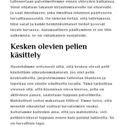
tallennetaan palvelimellemme ennen yhteyden katkaisua.
Sinut ohjataan takaisin kirjautumissivulle tai etusivulle,
ja saat ilmoituksen, joka ilmoittaa istunnon päättyneen
turvallisuussyistä. On tärkeää tietää, että talletuksesi,
tilisi varat ja kaikki henkilökohtaiset tiedot pysyvät
täysin turvassa. Automaattinen päättyminen ei ole tilin
sulkemista; se on väliaikainen suojatoimi.
Kesken olevien pelien
käsittely
Huolehdimme erityisesti siitä, että kesken olevat pelit
käsitellään oikeudenmukaisesti. Jos olet pelin
keskivaiheilla, järjestelmämme tallentaa tilanteen ja
lopettaa sen sinulle edullisella tavalla. Tämä tarkoittaa
yleensä sitä, että käynnissä oleva kierros, jolla on
aktiivinen panos, saatetaan loppuun palvelimella.
Mahdolliset voitot maksetaan tilillesi. Emme toivo, että
menetät oikeutetut voittosi turvatoimien vuoksi.
Kehotamme kuitenkin aina, että jos mahdollista, viet
pelikierroksesi loppuun ennen kuin poistut laitteelta. Se
on turvallisin tapa.