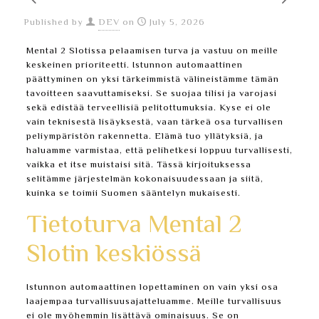
Published by
DEV
on
July 5, 2026
Mental 2 Slotissa pelaamisen turva ja vastuu on meille
keskeinen prioriteetti. Istunnon automaattinen
päättyminen on yksi tärkeimmistä välineistämme tämän
tavoitteen saavuttamiseksi. Se suojaa tilisi ja varojasi
sekä edistää terveellisiä pelitottumuksia. Kyse ei ole
vain teknisestä lisäyksestä, vaan tärkeä osa turvallisen
peliympäristön rakennetta. Elämä tuo yllätyksiä, ja
haluamme varmistaa, että pelihetkesi loppuu turvallisesti,
vaikka et itse muistaisi sitä. Tässä kirjoituksessa
selitämme järjestelmän kokonaisuudessaan ja siitä,
kuinka se toimii Suomen sääntelyn mukaisesti.
Tietoturva Mental 2
Slotin keskiössä
Istunnon automaattinen lopettaminen on vain yksi osa
laajempaa turvallisuusajatteluamme. Meille turvallisuus
ei ole myöhemmin lisättävä ominaisuus. Se on