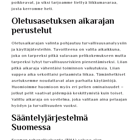
poikkeavat, ja siksi tarjoamme tiettyä liikkumavaraa,
josta kerromme heti.
Oletusasetuksen aikarajan
perustelut
Oletusaikarajan valinta pohjautuu turvallisuusanalyysiin
ja käyttäjätesteihin. Tavoitteena on valita aikaikkuna,
joka on tarpeeksi pitkä sulavaan pelikokemukseen mutta
tarpeeksi lyhyt turvallisuusriskien pienentämiseksi. Liian
pitkä aikaraja vähentäisi toiminnon vaikutuksia. Liian
suppea aika sekoittaisi pelaamista liikaa. Tämänhetkiset
asetuksemme noudattavat alan parhaita käytäntöjä.
Huomioimme huomioon myös eri pelien ominaisuudet –
jotkut pelit vaativat pidempää keskittymistä kuin toiset.
Valittu aikaraja on sovitelma, joka valitaan aina pelaajan
hyödyn ja turvallisuuden vuoksi.
Sääntelyjärjestelmä
Suomessa