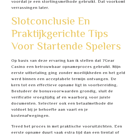
voordat je een stortingsmethode gebruikt. Dat voorkomt
verrassingen later.
Slotconclusie En
Praktijkgerichte Tips
Voor Startende Spelers
Op basis van deze ervaring kan ik stellen dat 7Gear
Casino een betrouwbaar opnameproces gebruikt. Mijn
eerste uitbetaling ging zonder moeilijkheden en het geld
werd binnen een acceptabele termijn ontvangen. De
kern tot een effectieve opname ligt in voorbereiding.
Bestudeer de bonusvoorwaarden grondig, sluit de
verificatie vroegtijdig af en waarborg voor juiste
documenten. Selecteer ook een betaalmethode die
voldoet bij je behoefte aan vaart en je
kostenafwegingen.
Treed het proces in met praktische vooruitzichten. Een
eerste opname duurt vaak extra tijd dan een tiental of