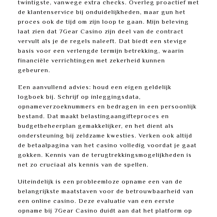
twintigste, vanwege extra checks. Overleg proactief met
de klantenservice bij onduidelijkheden, maar gun het
proces ook de tijd om zijn loop te gaan. Mijn beleving
laat zien dat 7Gear Casino zijn deel van de contract
vervult als je de regels naleeft. Dat biedt een stevige
basis voor een verlengde termijn betrekking, waarin
financiële verrichtingen met zekerheid kunnen
gebeuren.
Een aanvullend advies: houd een eigen geldelijk
logboek bij. Schrijf op inleggingsdata,
opnameverzoeknummers en bedragen in een persoonlijk
bestand. Dat maakt belastingaangifteproces en
budgetbeheerplan gemakkelijker, en het dient als
ondersteuning bij zeldzame kwesties. Verken ook altijd
de betaalpagina van het casino volledig voordat je gaat
gokken. Kennis van de terugtrekkingsmogelijkheden is
net zo cruciaal als kennis van de spellen.
Uiteindelijk is een probleemloze opname een van de
belangrijkste maatstaven voor de betrouwbaarheid van
een online casino. Deze evaluatie van een eerste
opname bij 7Gear Casino duidt aan dat het platform op