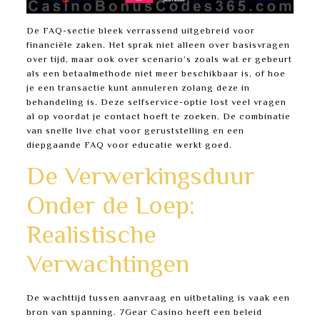
De FAQ-sectie bleek verrassend uitgebreid voor
financiële zaken. Het sprak niet alleen over basisvragen
over tijd, maar ook over scenario’s zoals wat er gebeurt
als een betaalmethode niet meer beschikbaar is, of hoe
je een transactie kunt annuleren zolang deze in
behandeling is. Deze selfservice-optie lost veel vragen
al op voordat je contact hoeft te zoeken. De combinatie
van snelle live chat voor geruststelling en een
diepgaande FAQ voor educatie werkt goed.
De Verwerkingsduur
Onder de Loep:
Realistische
Verwachtingen
De wachttijd tussen aanvraag en uitbetaling is vaak een
bron van spanning. 7Gear Casino heeft een beleid