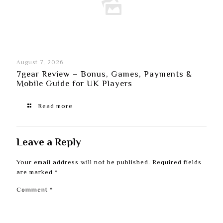
August 7, 2026
7gear Review – Bonus, Games, Payments &
Mobile Guide for UK Players
Read more
Leave a Reply
Your email address will not be published.
Required fields
are marked
*
Comment
*