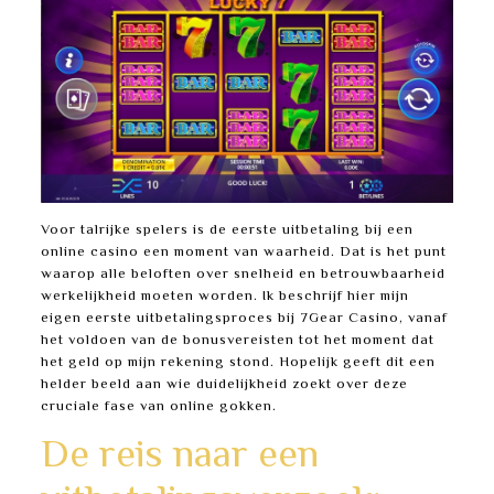
Voor talrijke spelers is de eerste uitbetaling bij een
online casino een moment van waarheid. Dat is het punt
waarop alle beloften over snelheid en betrouwbaarheid
werkelijkheid moeten worden. Ik beschrijf hier mijn
eigen eerste uitbetalingsproces bij 7Gear Casino, vanaf
het voldoen van de bonusvereisten tot het moment dat
het geld op mijn rekening stond. Hopelijk geeft dit een
helder beeld aan wie duidelijkheid zoekt over deze
cruciale fase van online gokken.
De reis naar een