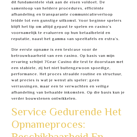
dit fundamentele vlak aan de eisen voldoet. De
samenloop van heldere procedures, efficiënte
afhandeling en transparante communicatieverloop
leidde tot een gunstige uitkomst. Voor beginne spelers
blijft het tip om altijd gepast te spelen en casino’s
voornamelijk te evalueren op hun betaalbeleid en
reputatie, naast het gamma van speeltafels en extra’s.
Die eerste opname is een testcase voor de
betrouwbaarheid van een casino. Op basis van mijn
ervaring schijnt 7Gear Casino die test te doorstaan met
een stabiele, zij het niet buitengewoon spoedige,
performance. Het proces straalde routine en structuur,
wat precies is wat je wenst als speler: geen
verrassingen, maar een te verwachten en veilige
afhandeling van behaalde inkomsten. Op die basis kun je
verder bouwstenen ontwikkelen.
Service Gedurende Het
Opnameproces: