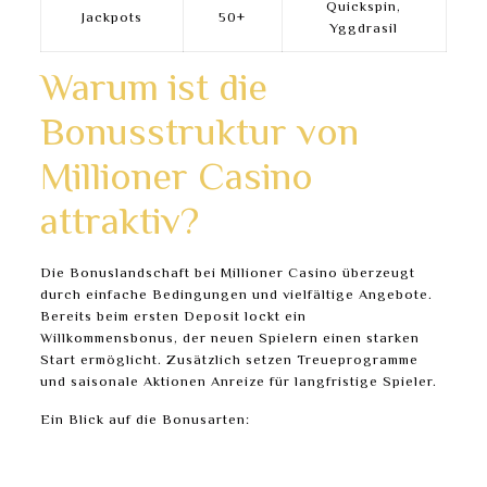
Quickspin,
Jackpots
50+
Yggdrasil
Warum ist die
Bonusstruktur von
Millioner Casino
attraktiv?
Die Bonuslandschaft bei Millioner Casino überzeugt
durch einfache Bedingungen und vielfältige Angebote.
Bereits beim ersten Deposit lockt ein
Willkommensbonus, der neuen Spielern einen starken
Start ermöglicht. Zusätzlich setzen Treueprogramme
und saisonale Aktionen Anreize für langfristige Spieler.
Ein Blick auf die Bonusarten:
Willkommensbonus mit 100% bis zu 500 €