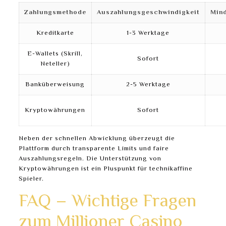
Zahlungsmethode
Auszahlungsgeschwindigkeit
Mind
Kreditkarte
1-3 Werktage
E-Wallets (Skrill,
Sofort
Neteller)
Banküberweisung
2-5 Werktage
Kryptowährungen
Sofort
Neben der schnellen Abwicklung überzeugt die
Plattform durch transparente Limits und faire
Auszahlungsregeln. Die Unterstützung von
Kryptowährungen ist ein Pluspunkt für technikaffine
Spieler.
FAQ – Wichtige Fragen
zum Millioner Casino