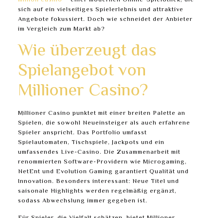
million casino
– einer modernen Online-Spielothek, die
sich auf ein vielseitiges Spielerlebnis und attraktive
Angebote fokussiert. Doch wie schneidet der Anbieter
im Vergleich zum Markt ab?
Wie überzeugt das
Spielangebot von
Millioner Casino?
Millioner Casino punktet mit einer breiten Palette an
Spielen, die sowohl Neueinsteiger als auch erfahrene
Spieler anspricht. Das Portfolio umfasst
Spielautomaten, Tischspiele, Jackpots und ein
umfassendes Live-Casino. Die Zusammenarbeit mit
renommierten Software-Providern wie Microgaming,
NetEnt und Evolution Gaming garantiert Qualität und
Innovation. Besonders interessant: Neue Titel und
saisonale Highlights werden regelmäßig ergänzt,
sodass Abwechslung immer gegeben ist.