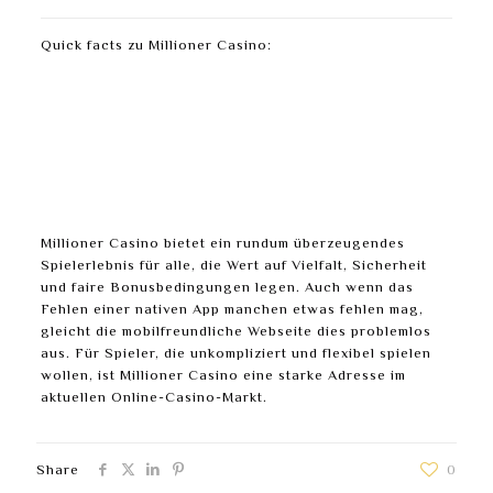
Quick facts zu Millioner Casino:
Über 1.000 Spiele von Top-Providern
Flexible Bonusangebote inklusive Cashback
Sichere Zahlung mit vielen Optionen, auch
Kryptowährungen
Mobile-first Design für unterwegs
Millioner Casino bietet ein rundum überzeugendes
Spielerlebnis für alle, die Wert auf Vielfalt, Sicherheit
und faire Bonusbedingungen legen. Auch wenn das
Fehlen einer nativen App manchen etwas fehlen mag,
gleicht die mobilfreundliche Webseite dies problemlos
aus. Für Spieler, die unkompliziert und flexibel spielen
wollen, ist Millioner Casino eine starke Adresse im
aktuellen Online-Casino-Markt.
Share
0