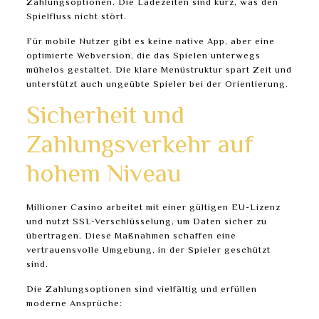
Zahlungsoptionen. Die Ladezeiten sind kurz, was den
Spielfluss nicht stört.
Für mobile Nutzer gibt es keine native App, aber eine
optimierte Webversion, die das Spielen unterwegs
mühelos gestaltet. Die klare Menüstruktur spart Zeit und
unterstützt auch ungeübte Spieler bei der Orientierung.
Sicherheit und
Zahlungsverkehr auf
hohem Niveau
Millioner Casino arbeitet mit einer gültigen EU-Lizenz
und nutzt SSL-Verschlüsselung, um Daten sicher zu
übertragen. Diese Maßnahmen schaffen eine
vertrauensvolle Umgebung, in der Spieler geschützt
sind.
Die Zahlungsoptionen sind vielfältig und erfüllen
moderne Ansprüche: