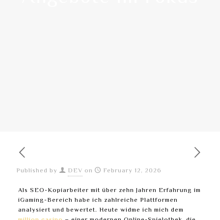
Published by
DEV
on
February 12, 2026
Als SEO-Kopiarbeiter mit über zehn Jahren Erfahrung im
iGaming-Bereich habe ich zahlreiche Plattformen
analysiert und bewertet. Heute widme ich mich dem