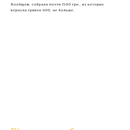
Вообщем, собрала почти 1500 грн., из которых
вернула гривен 600, не больше.
Причем, на ”моб.сбережениях” — ”тело” вклада,
а % идут на основной счет.
Сбросила 200 грн на МС и на следующий день
хотела обратно перевести на карту.
И якобы для совершения этой операции банк дал
мне 200 грн в кредит, а потом с МС снял.
Вообщем, собрала почти 1500 грн., из которых
вернула гривен 600, не больше.
Естественно звоню в банк и спрашиваю где
делись мои деньги.
В реальности баланс по ”моб.сбережениям”
виден в банкомате, ”ощад24”, и его можно
узнать через ivr.
Подробные сведения доступны в политике
конфиденциальности разработчика .