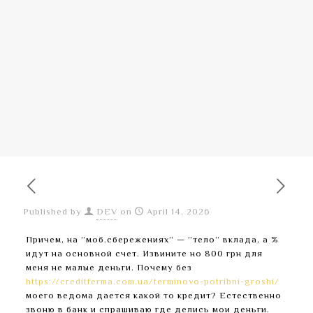
Published by
DEV
on
April 14, 2026
Причем, на ”моб.сбережениях” — ”тело” вклада, а %
идут на основной счет. Извините но 800 грн для
меня не малые деньги. Почему без
https://creditferma.com.ua/terminovo-potribni-groshi/
моего ведома дается какой то кредит? Естественно
звоню в банк и спрашиваю где делись мои деньги.