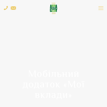
Мобільний
додаток «Мої
вклади»