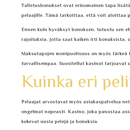
Talletusbonukset ovat erinomainen tapa lisätä 
pelaajille. Tämä tarkoittaa, että voit aloitta
Ennen kuin hyväksyt bonuksen, tutustu sen eht
rajoituksia. Jotta saat kaiken irti bonuksista,
Maksutapojen monipuolisuus on myös tärkeä te
turvallisempaa. Suositellut kasinot tarjoavat 
Kuinka eri peli
Pelaajat arvostavat myös asiakaspalvelua nett
ongelmat nopeasti. Kasino, joka panostaa asia
kokevat uusia pelejä ja bonuksia.