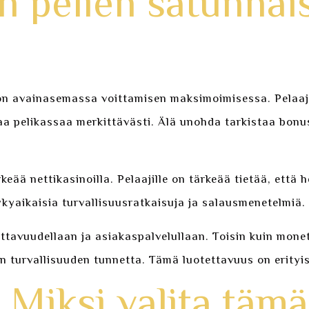
n pelien satunnai
n avainasemassa voittamisen maksimoimisessa. Pelaajat 
aa pelikassaa merkittävästi. Älä unohda tarkistaa bon
eää nettikasinoilla. Pelaajille on tärkeää tietää, että 
ykyaikaisia turvallisuusratkaisuja ja salausmenetelmiä.
ttavuudellaan ja asiakaspalvelullaan. Toisin kuin monet
ien turvallisuuden tunnetta. Tämä luotettavuus on erityi
 Miksi valita tämä