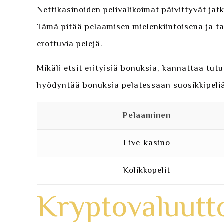
Nettikasinoiden pelivalikoimat päivittyvät jatk
Tämä pitää pelaamisen mielenkiintoisena ja tar
erottuvia pelejä.
Mikäli etsit erityisiä bonuksia, kannattaa tutu
hyödyntää bonuksia pelatessaan suosikkipeliä
Pelaaminen
Live-kasino
Kolikkopelit
Kryptovaluutto