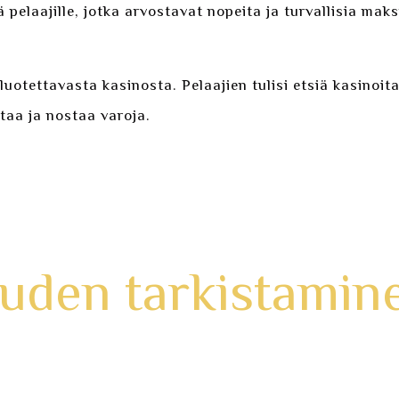
ä pelaajille, jotka arvostavat nopeita ja turvallisia mak
otettavasta kasinosta. Pelaajien tulisi etsiä kasinoita
ttaa ja nostaa varoja.
arvostelut
uus
uden tarkistamin