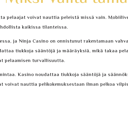
ta pelaajat voivat nauttia peleistä missä vain. Mobiiliv
dollista kaikissa tilanteissa.
sessa, ja Ninja Casino on onnistunut rakentamaan vahva
ttaa tiukkoja sääntöjä ja määräyksiä, mikä takaa pelaa
at pelaamisen turvallisuutta.
ntaa. Kasino noudattaa tiukkoja sääntöjä ja säännöksiä,
at voivat nauttia pelikokemuksestaan ilman pelkoa vilp
en helpottamiseksi
villa