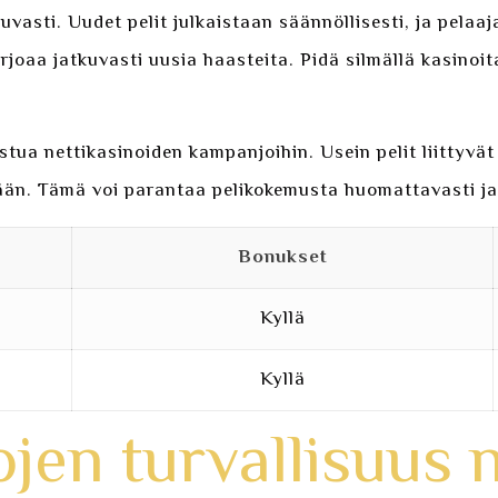
uvasti. Uudet pelit julkaistaan säännöllisesti, ja pelaaj
joaa jatkuvasti uusia haasteita. Pidä silmällä kasinoita
stua nettikasinoiden kampanjoihin. Usein pelit liittyvät 
än. Tämä voi parantaa pelikokemusta huomattavasti ja 
Bonukset
Kyllä
Kyllä
jen turvallisuus n