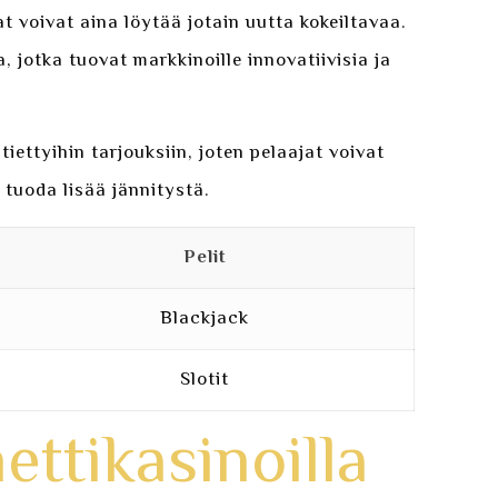
at voivat aina löytää jotain uutta kokeiltavaa.
, jotka tuovat markkinoille innovatiivisia ja
tiettyihin tarjouksiin, joten pelaajat voivat
tuoda lisää jännitystä.
Pelit
Blackjack
Slotit
ettikasinoilla