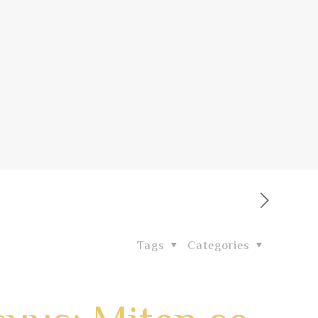
Tags
Categories