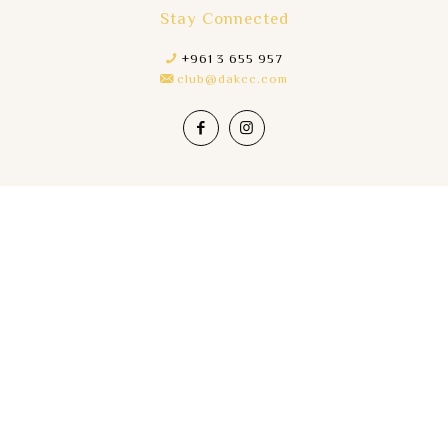
Stay Connected
+961 3 655 957
club@dakcc.com