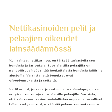
asiakasarvosteluja.
Kokeile uusia kasinoita ja niiden pelejä.
Pelaaminen ystävien kanssa voi lisätä hauskuutta.
Nettikasinoiden pelit ja
pelaajien oikeudet
lainsäädännössä
Kun valitset nettikasinoa, on tärkeää tarkastella sen
bonuksia ja tarjouksia. Suomalaisilla pelaajilla on
mahdollisuus hyödyntää houkuttelevia bonuksia laillisilla
alustoilla. Varmista, että bonukset ovat
oikeudenmukaisia ja selkeitä.
Nettikasinot, jotka tarjoavat nopeita maksutapoja, ovat
erityisen suosittuja suomalaisille pelaajille. Varmista,
että valitsemasi kasino mahdollistaa nopeat ja turvalliset
talletukset ja nostot, mikä lisää pelaamisen mukavuutta.