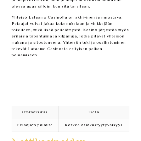
pelaajakokemusta, sillä pelaajat arvostavat saatavilla
olevaa apua silloin, kun sitä tarvitaan.
Yhteisö Lataamo Casinolla on aktiivinen ja innostava.
Pelaajat voivat jakaa kokemuksiaan ja vinkkejään
toisilleen, mikä lisää pelielämystä. Kasino järjestää myös
erilaisia tapahtumia ja kilpailuja, jotka pitävät yhteisön
mukana ja sitoutuneena. Yhteisön tuki ja osallistuminen
tekevät Lataamo Casinosta erityisen paikan
pelaamiseen.
Yksinkertaiset ja läpinäkyvät käyttöehdot ja
bonusehdot.
Pelaajayhteisö, jossa voit jakaa kokemuksia ja
vinkkejä.
Erityiset tarjoukset ja bonukset syntymäpäivänäsi.
Ominaisuus
Tieto
Pelaajien palaute
Korkea asiakastyytyväisyys