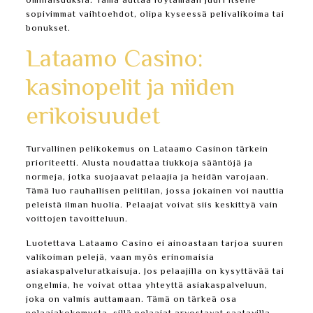
ominaisuuksia. Tämä auttaa löytämään juuri itselle
sopivimmat vaihtoehdot, olipa kyseessä pelivalikoima tai
bonukset.
Lataamo Casino:
kasinopelit ja niiden
erikoisuudet
Turvallinen pelikokemus on Lataamo Casinon tärkein
prioriteetti. Alusta noudattaa tiukkoja sääntöjä ja
normeja, jotka suojaavat pelaajia ja heidän varojaan.
Tämä luo rauhallisen pelitilan, jossa jokainen voi nauttia
peleistä ilman huolia. Pelaajat voivat siis keskittyä vain
voittojen tavoitteluun.
Luotettava Lataamo Casino ei ainoastaan tarjoa suuren
valikoiman pelejä, vaan myös erinomaisia
asiakaspalveluratkaisuja. Jos pelaajilla on kysyttävää tai
ongelmia, he voivat ottaa yhteyttä asiakaspalveluun,
joka on valmis auttamaan. Tämä on tärkeä osa