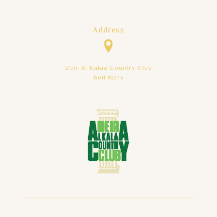
Address
Deir Al Kalaa Country Club
Beit Mery