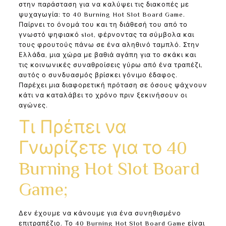
στην παράσταση για να καλύψει τις διακοπές με
ψυχαγωγία: το 40 Burning Hot Slot Board Game.
Παίρνει το όνομά του και τη διάθεσή του από το
γνωστό ψηφιακό slot, φέρνοντας τα σύμβολα και
τους φρουτούς πάνω σε ένα αληθινό ταμπλό. Στην
Ελλάδα, μια χώρα με βαθιά αγάπη για το σκάκι και
τις κοινωνικές συναθροίσεις γύρω από ένα τραπέζι,
αυτός ο συνδυασμός βρίσκει γόνιμο έδαφος.
Παρέχει μια διαφορετική πρόταση σε όσους ψάχνουν
κάτι να καταλάβει το χρόνο πριν ξεκινήσουν οι
αγώνες.
Τι Πρέπει να
Γνωρίζετε για το 40
Burning Hot Slot Board
Game;
Δεν έχουμε να κάνουμε για ένα συνηθισμένο
επιτραπέζιο. Το 40 Burning Hot Slot Board Game είναι