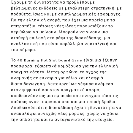
Έχουμε τη δυνατότητα να προβλέπουμε
βελτιωμένες εκδόσεις με μεγαλύτερη στρατηγική, με
πρόσθετα, ίσως και με συμπληρωματικές εφαρμογές.
Για την ελληνική αγορά, που έχει μια πορεία με τα
επιτραπέζια, τέτοιες νέες ιδέες παρουσιάζουν το
περιθώριο να μείνουν. Μπορούν να γίνουν μια
σταθερή επιλογή στο ράφι της διασκέδασης, μια
εναλλακτική που είναι παράλληλα νοσταλγική και
του σήμερα.
Το 40 Burning Hot Slot Board Game είναι μια έξυπνη
προσφορά, εξαιρετικά αρμόζουσα για την ελληνική
πραγματικότητα. Μεταμορφώνει το άγχος της
αναμονής σε ευκαιρία για γέλιο και ελαφριά
διαπαιδαγώγηση. Λειτουργεί ως γέφυρα ανάμεσα
στον ψηφιακό και στον πραγματικό κόσμο,
υποδεικνύοντας μια εμπειρία που ενισχύει τόσο τις
παύσεις ενός τουρνουά όσο και μια τυπική βραδιά.
Αποδεικνύει ότι η διασκέδαση έχει τη δυνατότητα να
ανακαλύψει συνεχώς νέες μορφές, χωρίς να χάσει
την απλότητα και το ανταγωνιστικό της στοιχείο.