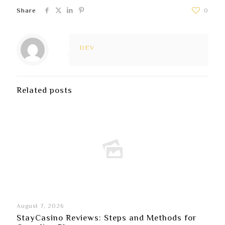
Share
0
DEV
Related posts
August 7, 2026
StayCasino Reviews: Steps and Methods for