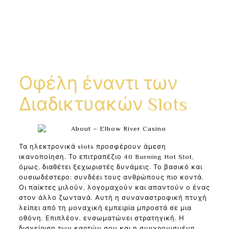
τους.
Διαδικτυακές Ομάδες Ενδιαφέροντος:
Σύστησε μια ομάδα στο Facebook ή σε άλλο
δίκτυο για να συζητήσετε στρατηγικές, να
προγραμματίσετε συναντήσεις ή να συζητήσετε
για διαφορετικές εκδόσεις.
Οφέλη έναντι των
Διαδικτυακών Slots
Τα ηλεκτρονικά slots προσφέρουν άμεση
ικανοποίηση. Το επιτραπέζιο 40 Burning Hot Slot,
όμως, διαθέτει ξεχωριστές δυνάμεις. Το βασικό και
ουσιωδέστερο: συνδέει τους ανθρώπους πιο κοντά.
Οι παίκτες μιλούν, λογομαχούν και απαντούν ο ένας
στον άλλο ζωντανά. Αυτή η συναναστροφική πτυχή
λείπει από τη μοναχική εμπειρία μπροστά σε μια
οθόνη. Επιπλέον, ενσωματώνει στρατηγική. Η
διαχείριση των καρτών σου και η συγχρονισμένη