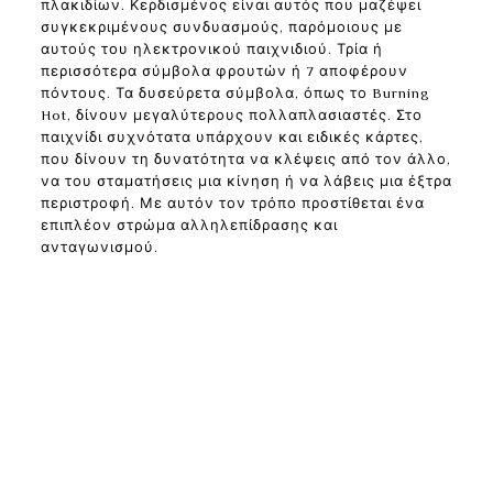
πλακιδίων. Κερδισμένος είναι αυτός που μαζέψει
συγκεκριμένους συνδυασμούς, παρόμοιους με
αυτούς του ηλεκτρονικού παιχνιδιού. Τρία ή
περισσότερα σύμβολα φρουτών ή 7 αποφέρουν
πόντους. Τα δυσεύρετα σύμβολα, όπως το Burning
Hot, δίνουν μεγαλύτερους πολλαπλασιαστές. Στο
παιχνίδι συχνότατα υπάρχουν και ειδικές κάρτες,
που δίνουν τη δυνατότητα να κλέψεις από τον άλλο,
να του σταματήσεις μια κίνηση ή να λάβεις μια έξτρα
περιστροφή. Με αυτόν τον τρόπο προστίθεται ένα
επιπλέον στρώμα αλληλεπίδρασης και
ανταγωνισμού.
Προετοιμασία:
Κάθε παίκτης λαμβάνει ένα
αρχικό πακέτο καρτών. Το κεντρικό ταμπλό με
όλους τους πιθανούς συνδυασμούς μπαίνει στη
μέση του τραπεζιού.
Ροή Γύρου:
Ο παίκτης διαλέγει: ή αξιοποιεί μια
κάρτα «Spin» για να φανερώσει σύμβολα, ή
εκτελεί μια κάρτα δράσης για να αλλάξει την
παρτίδα των άλλων.
Συλλογή Συνδυασμών:
Τα σύμβολα που