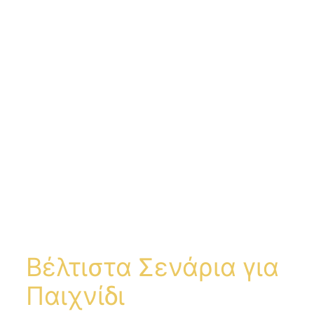
Μάθετε την Αξία των Σύμβολων:
Το αρχικό
βήμα είναι να γνωρίζεις τι κοστίζει. Το Burning
Hot και τα 7 προσφέρουν κατά κανόνα τους
ισχυρότερους πολλαπλασιαστές.
Διαχειριστείτε τις Κινήσεις Δράσης Ευφυώς:
Μην τις σπαταλάς. Αξιοποίησε μια κίνηση
«Κλέψιμο» ή «Μπλοκάρισμα» μόνο τότε όταν
κάποιος εχθρός είναι μία κίνηση μακριά από από
μία μεγάλη επιτυχία.
Κοιτάξτε το Board των Αντιπάλων:
Το πλάνο
σου οφείλει να μεταβάλλεται με κριτήριο ό,τι
που βλέπετε. Μίμησε τους ή μπλόκαρε τους.
Ισορροπία Μεταξύ της Επιθετικότητας και
Διαχείρισης:
Η υπέρμετρη επιθετικότητα σου
αδειάζει το χέρι σου. Μερικές περιπτώσεις, η
υπομονή είναι η καλύτερη ενέργεια.
Βέλτιστα Σενάρια για
Παιχνίδι