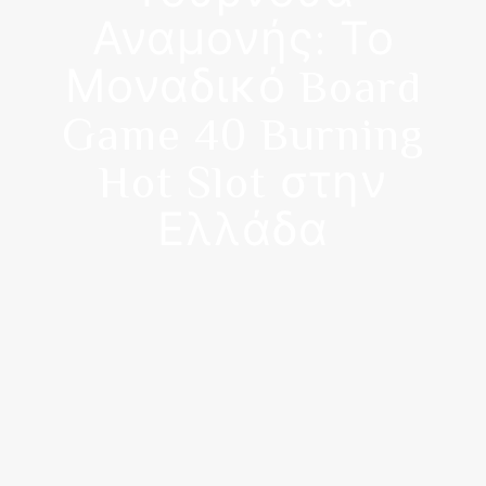
Αναμονής: Το
Μοναδικό Board
Game 40 Burning
Hot Slot στην
Ελλάδα