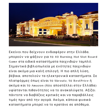
Εκείνοι που δείχνουν ενδιαφέρον στην Ελλάδα,
μπορούν να ψάξουν για το 40 Burning Hot Slot Board
Game στα ειδικά καταστήματα παιχνιδιών ταμπλό.
Σημαντικά βιβλιοπωλεία με ενότητες παιχνιδιών
είναι ακόμα μια καλή επιλογή. Η πιο απλή λύση,
βέβαια, αποτελούν τα ηλεκτρονικά καταστήματα. Σε
πλατφόρμες όπως είναι το Skroutz, το BestPrice ή
ακόμα και το Amazon (που αποστέλλει στην Ελλάδα)
υφίστανται πιθανότητες να το ανακαλύψετε. Αξίζει
πάντοτε να διαβάζεις κριτικές και να παραβάλλεις
τιμές πριν από την αγορά. Ακόμα, κάποια φυσικά
καταστήματα μπορεί να το κρατάνε σε απόθεμα,