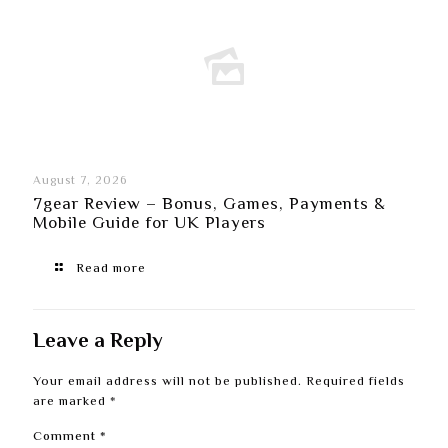
August 7, 2026
7gear Review – Bonus, Games, Payments &
Mobile Guide for UK Players
Read more
Leave a Reply
Your email address will not be published.
Required fields
are marked
*
Comment
*