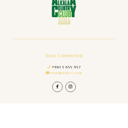
Stay Connected
+961 3 655 957
club@dakcc.com