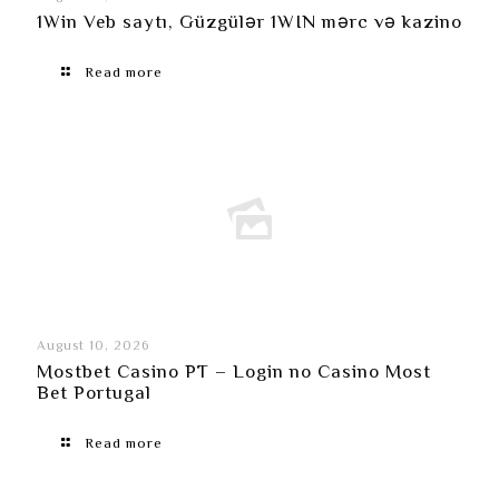
1Win Veb saytı, Güzgülər 1WIN mərc və kazino
Read more
August 10, 2026
Mostbet Casino PT – Login no Casino Most
Bet Portugal
Read more