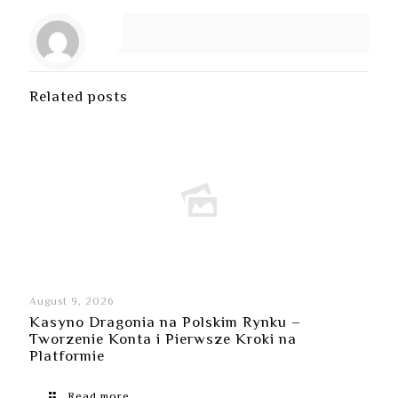
Related posts
August 9, 2026
Kasyno Dragonia na Polskim Rynku –
Tworzenie Konta i Pierwsze Kroki na
Platformie
Read more