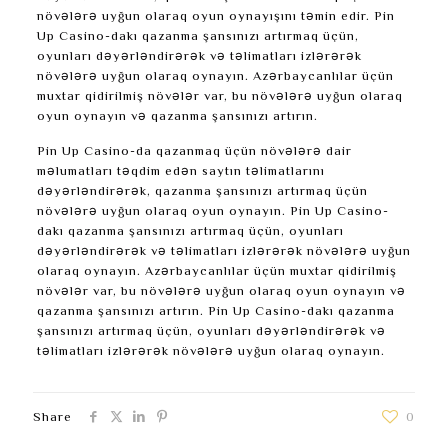
növələrə uyğun olaraq oyun oynayışını təmin edir. Pin
Up Casino-dakı qazanma şansınızı artırmaq üçün,
oyunları dəyərləndirərək və təlimatları izlərərək
növələrə uyğun olaraq oynayın. Azərbaycanlılar üçün
muxtar qidirilmiş növələr var, bu növələrə uyğun olaraq
oyun oynayın və qazanma şansınızı artırın.
Pin Up Casino-da qazanmaq üçün növələrə dair
məlumatları təqdim edən saytın təlimatlarını
dəyərləndirərək, qazanma şansınızı artırmaq üçün
növələrə uyğun olaraq oyun oynayın. Pin Up Casino-
dakı qazanma şansınızı artırmaq üçün, oyunları
dəyərləndirərək və təlimatları izlərərək növələrə uyğun
olaraq oynayın. Azərbaycanlılar üçün muxtar qidirilmiş
növələr var, bu növələrə uyğun olaraq oyun oynayın və
qazanma şansınızı artırın. Pin Up Casino-dakı qazanma
şansınızı artırmaq üçün, oyunları dəyərləndirərək və
təlimatları izlərərək növələrə uyğun olaraq oynayın.
Share
0