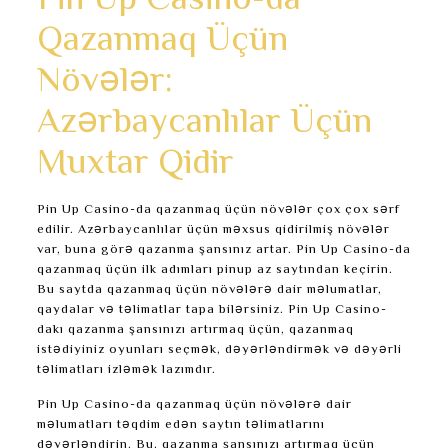
Pin Up Casino-da
Qazanmaq Üçün
Növələr:
Azərbaycanlılar Üçün
Muxtar Qidir
Pin Up Casino-da qazanmaq üçün növələr çox çox sərf
edilir. Azərbaycanlılar üçün məxsus qidirilmiş növələr
var, buna görə qazanma şansınız artar. Pin Up Casino-da
qazanmaq üçün ilk adımları pinup az saytından keçirin.
Bu saytda qazanmaq üçün növələrə dair məlumatlar,
qaydalar və təlimatlar tapa bilərsiniz. Pin Up Casino-
dakı qazanma şansınızı artırmaq üçün, qazanmaq
istədiyiniz oyunları seçmək, dəyərləndirmək və dəyərli
təlimatları izləmək lazımdır.
Pin Up Casino-da qazanmaq üçün növələrə dair
məlumatları təqdim edən saytın təlimatlarını
dəyərləndirin. Bu, qazanma şansınızı artırmaq üçün