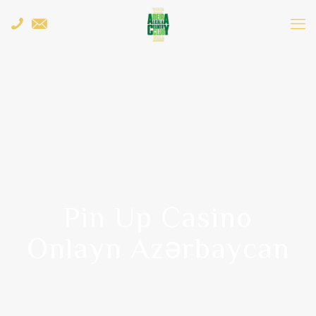
Pin Up Casino
Onlayn Azərbaycan