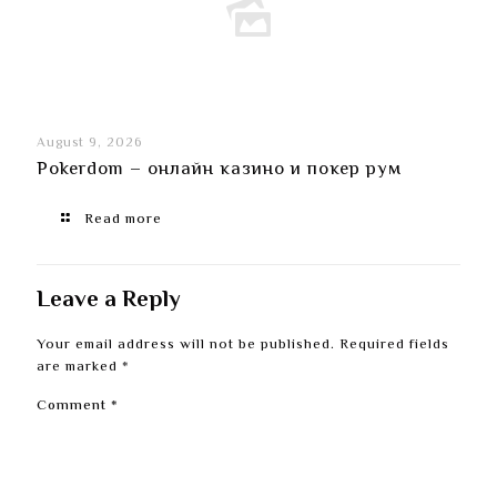
August 9, 2026
Pokerdom – онлайн казино и покер рум
Read more
Leave a Reply
Your email address will not be published.
Required fields
are marked
*
Comment
*