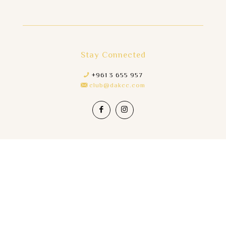
Stay Connected
+961 3 655 957
club@dakcc.com