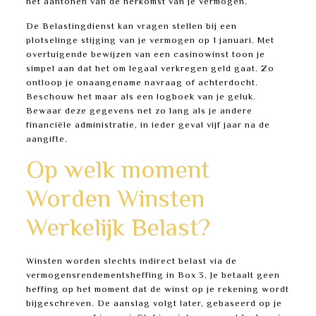
het aantonen van de herkomst van je vermogen.
De Belastingdienst kan vragen stellen bij een
plotselinge stijging van je vermogen op 1 januari. Met
overtuigende bewijzen van een casinowinst toon je
simpel aan dat het om legaal verkregen geld gaat. Zo
ontloop je onaangename navraag of achterdocht.
Beschouw het maar als een logboek van je geluk.
Bewaar deze gegevens net zo lang als je andere
financiële administratie, in ieder geval vijf jaar na de
aangifte.
Op welk moment
Worden Winsten
Werkelijk Belast?
Winsten worden slechts indirect belast via de
vermogensrendementsheffing in Box 3. Je betaalt geen
heffing op het moment dat de winst op je rekening wordt
bijgeschreven. De aanslag volgt later, gebaseerd op je