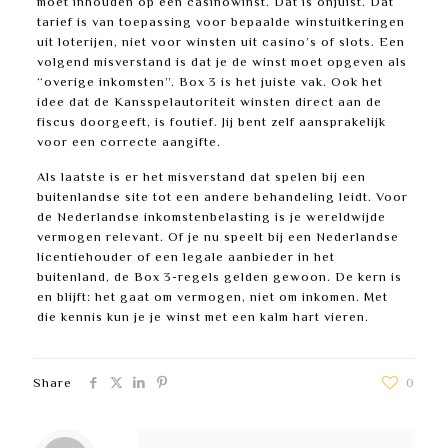
moet inhouden op een casinowinst. Dat is onjuist. Dat
tarief is van toepassing voor bepaalde winstuitkeringen
uit loterijen, niet voor winsten uit casino’s of slots. Een
volgend misverstand is dat je de winst moet opgeven als
“overige inkomsten”. Box 3 is het juiste vak. Ook het
idee dat de Kansspelautoriteit winsten direct aan de
fiscus doorgeeft, is foutief. Jij bent zelf aansprakelijk
voor een correcte aangifte.
Als laatste is er het misverstand dat spelen bij een
buitenlandse site tot een andere behandeling leidt. Voor
de Nederlandse inkomstenbelasting is je wereldwijde
vermogen relevant. Of je nu speelt bij een Nederlandse
licentiehouder of een legale aanbieder in het
buitenland, de Box 3-regels gelden gewoon. De kern is
en blijft: het gaat om vermogen, niet om inkomen. Met
die kennis kun je je winst met een kalm hart vieren.
Share
0