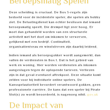
Beroepsmatig Spelen
Deze scheiding is cruciaal. De Box 3-regels zijn
bedoeld voor de incidentele speler, die spelen als hobby
ziet. De Belastingdienst kan echter beslissen dat iemand
beroepsmatig speelt. Die drempel ligt zeer hoog. Er
moet dan gehandeld worden van een structurele
activiteit met het doel om inkomen te verwerven,
gelijkend met een bedrijf. Continuïteit,
organisatieniveau en winststreven zijn daarbij leidend.
Indien iemand als beroepsgokker wordt aangemerkt, dan
vallen de verdiensten in Box 1. Dat is het gebied van
werk en woning. Hier worden verdiensten als inkomen
aangeslagen tegen de oplopende tarieven. Verliezen
zijn in dat geval eventueel aftrekpost. Deze situatie komt
zelden voor bij individuele online spelers. De
Kansspelautoriteit bevordert verantwoord gokken, geen
professionele carrière. De kans dat een speler bij Pirate
Slot(s) zo wordt beoordeeld, is nagenoeg nihil.
gov.uk
De Impact van