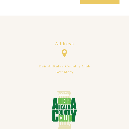
Address
Deir Al Kalaa Country Club
Beit Mery