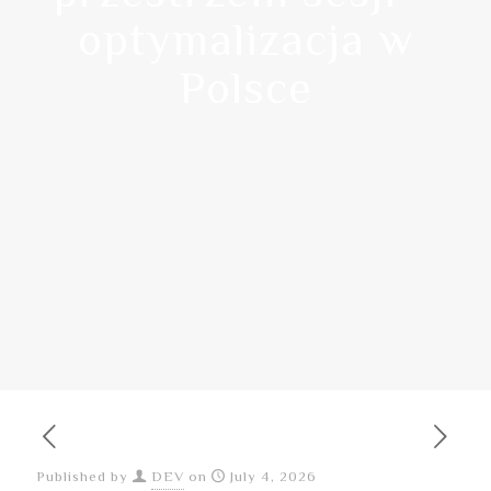
optymalizacja w
Polsce
Published by
DEV
on
July 4, 2026