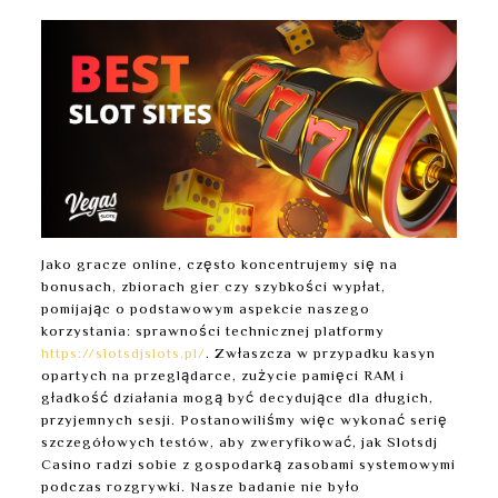
Jako gracze online, często koncentrujemy się na
bonusach, zbiorach gier czy szybkości wypłat,
pomijając o podstawowym aspekcie naszego
korzystania: sprawności technicznej platformy
https://slotsdjslots.pl/
. Zwłaszcza w przypadku kasyn
opartych na przeglądarce, zużycie pamięci RAM i
gładkość działania mogą być decydujące dla długich,
przyjemnych sesji. Postanowiliśmy więc wykonać serię
szczegółowych testów, aby zweryfikować, jak Slotsdj
Casino radzi sobie z gospodarką zasobami systemowymi
podczas rozgrywki. Nasze badanie nie było