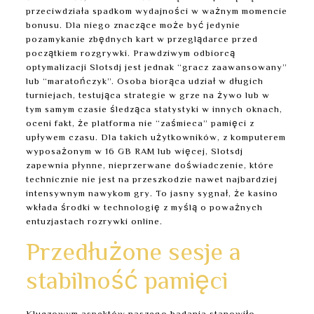
przeciwdziała spadkom wydajności w ważnym momencie
bonusu. Dla niego znaczące może być jedynie
pozamykanie zbędnych kart w przeglądarce przed
początkiem rozgrywki. Prawdziwym odbiorcą
optymalizacji Slotsdj jest jednak “gracz zaawansowany”
lub “maratończyk”. Osoba biorąca udział w długich
turniejach, testująca strategie w grze na żywo lub w
tym samym czasie śledząca statystyki w innych oknach,
oceni fakt, że platforma nie “zaśmieca” pamięci z
upływem czasu. Dla takich użytkowników, z komputerem
wyposażonym w 16 GB RAM lub więcej, Slotsdj
zapewnia płynne, nieprzerwane doświadczenie, które
technicznie nie jest na przeszkodzie nawet najbardziej
intensywnym nawykom gry. To jasny sygnał, że kasino
wkłada środki w technologię z myślą o poważnych
entuzjastach rozrywki online.
Przedłużone sesje a
stabilność pamięci