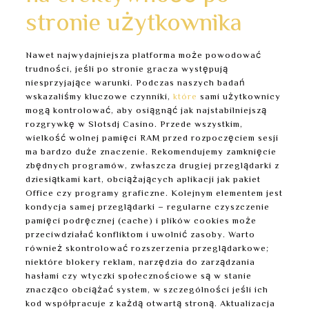
stronie użytkownika
Nawet najwydajniejsza platforma może powodować
trudności, jeśli po stronie gracza występują
niesprzyjające warunki. Podczas naszych badań
wskazaliśmy kluczowe czynniki,
które
sami użytkownicy
mogą kontrolować, aby osiągnąć jak najstabilniejszą
rozgrywkę w Slotsdj Casino. Przede wszystkim,
wielkość wolnej pamięci RAM przed rozpoczęciem sesji
ma bardzo duże znaczenie. Rekomendujemy zamknięcie
zbędnych programów, zwłaszcza drugiej przeglądarki z
dziesiątkami kart, obciążających aplikacji jak pakiet
Office czy programy graficzne. Kolejnym elementem jest
kondycja samej przeglądarki – regularne czyszczenie
pamięci podręcznej (cache) i plików cookies może
przeciwdziałać konfliktom i uwolnić zasoby. Warto
również skontrolować rozszerzenia przeglądarkowe;
niektóre blokery reklam, narzędzia do zarządzania
hasłami czy wtyczki społecznościowe są w stanie
znacząco obciążać system, w szczególności jeśli ich
kod współpracuje z każdą otwartą stroną. Aktualizacja