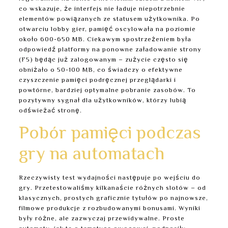
co wskazuje, że interfejs nie ładuje niepotrzebnie
elementów powiązanych ze statusem użytkownika. Po
otwarciu lobby gier, pamięć oscylowała na poziomie
około 600-650 MB. Ciekawym spostrzeżeniem była
odpowiedź platformy na ponowne załadowanie strony
(F5) będąc już zalogowanym – zużycie często się
obniżało o 50-100 MB, co świadczy o efektywne
czyszczenie pamięci podręcznej przeglądarki i
powtórne, bardziej optymalne pobranie zasobów. To
pozytywny sygnał dla użytkowników, którzy lubią
odświeżać stronę.
Pobór pamięci podczas
gry na automatach
Rzeczywisty test wydajności następuje po wejściu do
gry. Przetestowaliśmy kilkanaście różnych slotów – od
klasycznych, prostych graficznie tytułów po najnowsze,
filmowe produkcje z rozbudowanymi bonusami. Wyniki
były różne, ale zazwyczaj przewidywalne. Proste