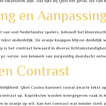
e lokaliseren zijn. Dat lijkt bij Qbet het geval, los van h
ing en Aanpassi
 van veel Nederlandse spelers, behoudt het kleurensche
 tekst onduidelijk. De oranje knoppen blijven duidelijk
rp is het contrast bewaard in diverse lichtomstandighe
e pc-versie, een kenmerk van zorgvuldig doordacht ontw
 en Contrast
kelijkheid. Qbet Casino hanteert vooral zwarte tekst op
d contrast op. Kopteksten worden weergegeven vaak in h
n in oranje op wit, kan het contrast wat minder sterk z