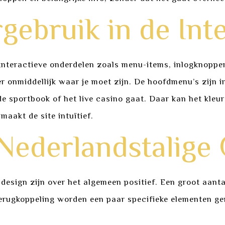
ebruik in de Int
n. Interactieve onderdelen zoals menu-items, inlogknopp
ler onmiddellijk waar je moet zijn. De hoofdmenu’s zijn
ar de sportbook of het live casino gaat. Daar kan het kl
maakt de site intuïtief.
Nederlandstalige 
esign zijn over het algemeen positief. Een groot aantal
n terugkoppeling worden een paar specifieke elementen g
r vlottere oriëntatie, en dat wordt gewaardeerd.