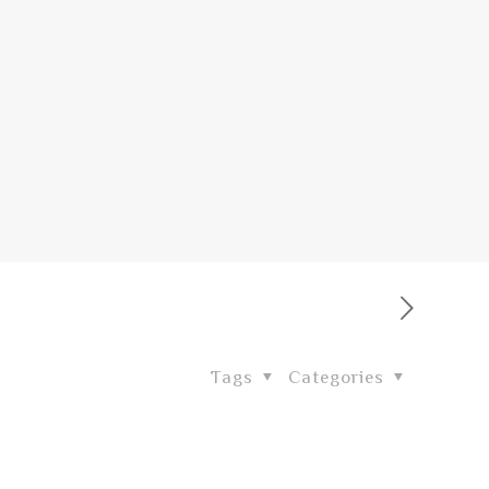
Tags
Categories