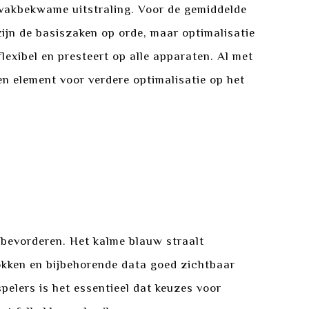
 vakbekwame uitstraling. Voor de gemiddelde
zijn de basiszaken op orde, maar optimalisatie
flexibel en presteert op alle apparaten. Al met
n element voor verdere optimalisatie op het
 bevorderen. Het kalme blauw straalt
 gokken en bijbehorende data goed zichtbaar
pelers is het essentieel dat keuzes voor