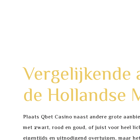
Een kleine aantal gebruikers met gevoelig
Meer ervaren spelers vertellen dankbaar te
Er is behoefte aan een facultatieve “dark
De eenheid tussen de website en de mobie
Vergelijkende 
de Hollandse 
Plaats Qbet Casino naast andere grote aanbied
met zwart, rood en goud, of juist voor heel li
eigentijds en uitnodigend overtuigen, maar he