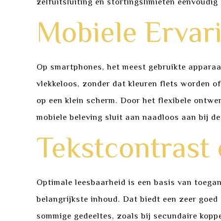
zelfuitsluiting en stortingslimieten eenvoudig t
Mobiele Ervar
Op smartphones, het meest gebruikte apparaat
vlekkeloos, zonder dat kleuren flets worden of
op een klein scherm. Door het flexibele ontwe
mobiele beleving sluit aan naadloos aan bij d
Tekstcontrast
Optimale leesbaarheid is een basis van toegan
belangrijkste inhoud. Dat biedt een zeer goe
sommige gedeeltes, zoals bij secundaire koppe