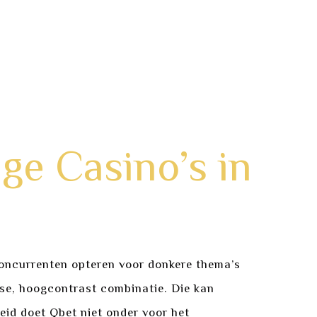
ijdens langdurige speelsessies.
ge Casino’s in
concurrenten opteren voor donkere thema’s
isse, hoogcontrast combinatie. Die kan
eid doet Qbet niet onder voor het