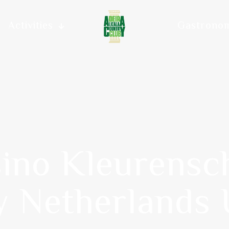
Activities
Gastrono
ino Kleurens
ty Netherlands