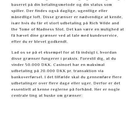
baseret på din betalingsmetode og din status som
spiller. Der findes også daglige, ugentlige eller
månedlige loft. Disse grænser er nødvendige at kende,
især hvis du får et stort udbetaling på Rich Wilde and
the Tome of Madness Slot. Det kan være en mulighed at
få hævet dine grænser ved at tale med kundeservice,
efter du er blevet godkendt.
Lad os se på et eksempel for at få indsigt i, hvordan
disse grænser fungerer i praksis. Forestil dig, at du
vinder 50.000 DKK. Casinoet har en maksimal
udbetaling på 20.000 DKK pr. transaktion via
bankoverførsel. I det tilfælde skal du gennemføre flere
udbetalinger over flere dage eller uger. Derfor er det
essentielt at kenne reglerne på forhånd. Her er nogle
centrale ting at huske om grænser:
Progressive grænser:
Hos nogle casinoer vokser
dine udbetalingslofter, når du bliver en loyal spiller
eller laver større indbetalinger.
Metodespecifikke maksima:
MobilePay har ofte et
reduceret maksimumbeløb pr. overførsel end en