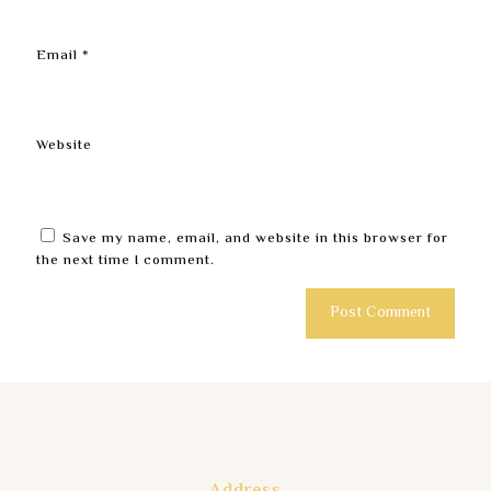
Email
*
Website
Save my name, email, and website in this browser for
the next time I comment.