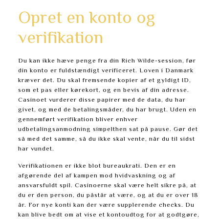
Opret en konto og
verifikation
Du kan ikke hæve penge fra din Rich Wilde-session, før
din konto er fuldstændigt verificeret. Loven i Danmark
kræver det. Du skal fremsende kopier af et gyldigt ID,
som et pas eller kørekort, og en bevis af din adresse.
Casinoet vurderer disse papirer med de data, du har
givet, og med de betalingsmåder, du har brugt. Uden en
gennemført verifikation bliver enhver
udbetalingsanmodning simpelthen sat på pause. Gør det
så med det samme, så du ikke skal vente, når du til sidst
har vundet.
Verifikationen er ikke blot bureaukrati. Den er en
afgørende del af kampen mod hvidvaskning og af
ansvarsfuldt spil. Casinoerne skal være helt sikre på, at
du er den person, du påstår at være, og at du er over 18
år. For nye konti kan der være supplerende checks. Du
kan blive bedt om at vise et kontoudtog for at godtgøre,