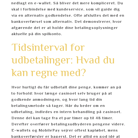
nedlagt en e-wallet. Så bliver det mere kompliceret. Du
skal i forbindelse med kundeservice, som vil guide dig
via en alternativ godkendelse. Ofte afsluttes det med en
bankoverførsel som alternativ. Det demonstrerer, hvor
afgørende det er at holde dine betalingsoplysninger
aktuelle på din spilkonto.
Tidsinterval for
udbetalinger: Hvad du
kan regne med?
Hvor hurtigt du får udbetalt dine penge, kommer an på
to forhold: hvor længe casinoet selv bruger på at
godkende anmodningen, og hvor lang tid din
betalingsmetode så tager. Når du beder om en
udbetaling, indledes en intern behandling på casinoet.
Denne del kan tage fra et par timer op til 48 timer.
Derefter overfører betalingsudbyderen pengene videre.
E-wallets og MobilePay sejrer oftest kapløbet, mens
bankoverførsler er bagerst. Det er altid en god idé at