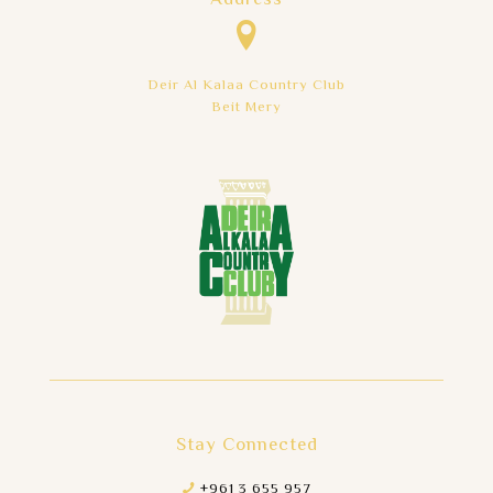
Address
Deir Al Kalaa Country Club
Beit Mery
Stay Connected
+961 3 655 957