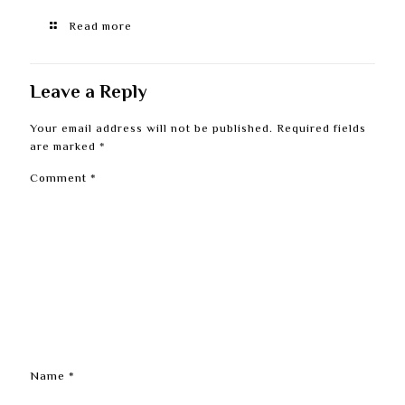
Read more
Leave a Reply
Your email address will not be published.
Required fields
are marked
*
Comment
*
Name
*