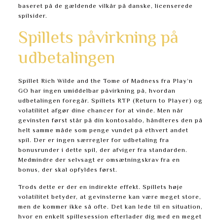
baseret på de gældende vilkår på danske, licenserede
spilsider.
Spillets påvirkning på
udbetalingen
Spillet Rich Wilde and the Tome of Madness fra Play’n
GO har ingen umiddelbar påvirkning på, hvordan
udbetalingen foregår. Spillets RTP (Return to Player) og
volatilitet afgør dine chancer for at vinde. Men når
gevinsten først står på din kontosaldo, håndteres den på
helt samme måde som penge vundet på ethvert andet
spil. Der er ingen særregler for udbetaling fra
bonusrunder i dette spil, der afviger fra standarden.
Medmindre der selvsagt er omsætningskrav fra en
bonus, der skal opfyldes først.
Trods dette er der en indirekte effekt. Spillets høje
volatilitet betyder, at gevinsterne kan være meget store,
men de kommer ikke så ofte. Det kan lede til en situation,
hvor en enkelt spillesession efterlader dig med en meget