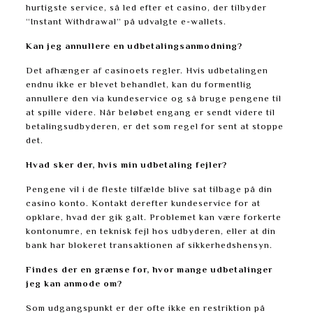
hurtigste service, så led efter et casino, der tilbyder
“Instant Withdrawal” på udvalgte e-wallets.
Kan jeg annullere en udbetalingsanmodning?
Det afhænger af casinoets regler. Hvis udbetalingen
endnu ikke er blevet behandlet, kan du formentlig
annullere den via kundeservice og så bruge pengene til
at spille videre. Når beløbet engang er sendt videre til
betalingsudbyderen, er det som regel for sent at stoppe
det.
Hvad sker der, hvis min udbetaling fejler?
Pengene vil i de fleste tilfælde blive sat tilbage på din
casino konto. Kontakt derefter kundeservice for at
opklare, hvad der gik galt. Problemet kan være forkerte
kontonumre, en teknisk fejl hos udbyderen, eller at din
bank har blokeret transaktionen af sikkerhedshensyn.
Findes der en grænse for, hvor mange udbetalinger
jeg kan anmode om?
Som udgangspunkt er der ofte ikke en restriktion på