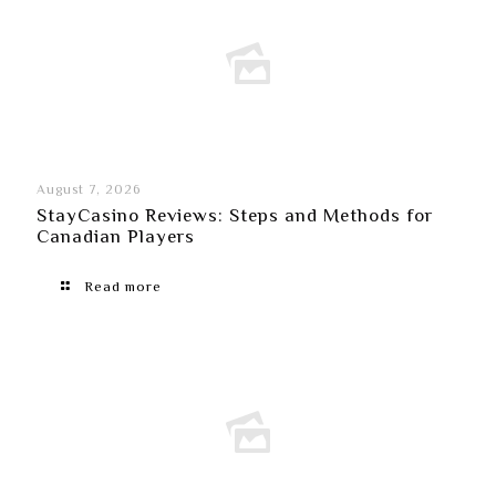
August 7, 2026
StayCasino Reviews: Steps and Methods for
Canadian Players
Read more