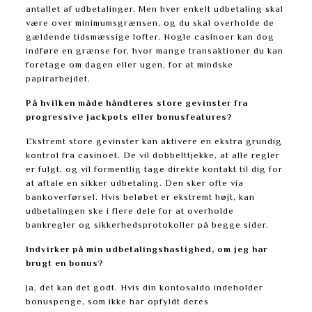
antallet af udbetalinger. Men hver enkelt udbetaling skal
være over minimumsgrænsen, og du skal overholde de
gældende tidsmæssige lofter. Nogle casinoer kan dog
indføre en grænse for, hvor mange transaktioner du kan
foretage om dagen eller ugen, for at mindske
papirarbejdet.
På hvilken måde håndteres store gevinster fra
progressive jackpots eller bonusfeatures?
Ekstremt store gevinster kan aktivere en ekstra grundig
kontrol fra casinoet. De vil dobbelttjekke, at alle regler
er fulgt, og vil formentlig tage direkte kontakt til dig for
at aftale en sikker udbetaling. Den sker ofte via
bankoverførsel. Hvis beløbet er ekstremt højt, kan
udbetalingen ske i flere dele for at overholde
bankregler og sikkerhedsprotokoller på begge sider.
Indvirker på min udbetalingshastighed, om jeg har
brugt en bonus?
Ja, det kan det godt. Hvis din kontosaldo indeholder
bonuspenge, som ikke har opfyldt deres