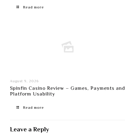
Read more
August 9, 2026
Spinfin Casino Review – Games, Payments and
Platform Usability
Read more
Leave a Reply