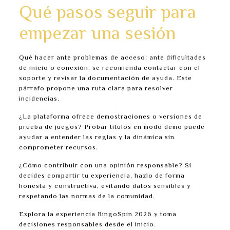
Qué pasos seguir para
empezar una sesión
Qué hacer ante problemas de acceso: ante dificultades
de inicio o conexión, se recomienda contactar con el
soporte y revisar la documentación de ayuda. Este
párrafo propone una ruta clara para resolver
incidencias.
¿La plataforma ofrece demostraciones o versiones de
prueba de juegos? Probar títulos en modo demo puede
ayudar a entender las reglas y la dinámica sin
comprometer recursos.
¿Cómo contribuir con una opinión responsable? Si
decides compartir tu experiencia, hazlo de forma
honesta y constructiva, evitando datos sensibles y
respetando las normas de la comunidad.
Explora la experiencia RingoSpin 2026 y toma
decisiones responsables desde el inicio.