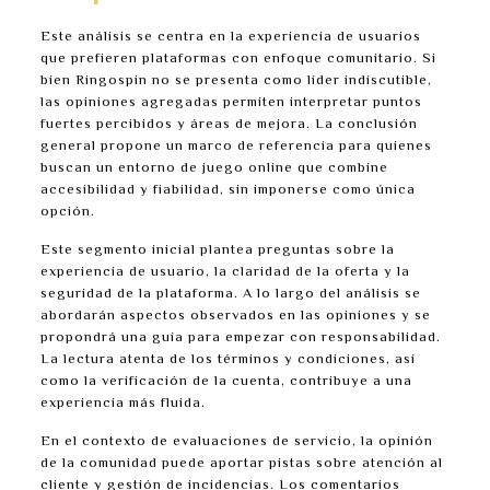
Este análisis se centra en la experiencia de usuarios
que prefieren plataformas con enfoque comunitario. Si
bien Ringospin no se presenta como líder indiscutible,
las opiniones agregadas permiten interpretar puntos
fuertes percibidos y áreas de mejora. La conclusión
general propone un marco de referencia para quienes
buscan un entorno de juego online que combine
accesibilidad y fiabilidad, sin imponerse como única
opción.
Este segmento inicial plantea preguntas sobre la
experiencia de usuario, la claridad de la oferta y la
seguridad de la plataforma. A lo largo del análisis se
abordarán aspectos observados en las opiniones y se
propondrá una guía para empezar con responsabilidad.
La lectura atenta de los términos y condiciones, así
como la verificación de la cuenta, contribuye a una
experiencia más fluida.
En el contexto de evaluaciones de servicio, la opinión
de la comunidad puede aportar pistas sobre atención al
cliente y gestión de incidencias. Los comentarios