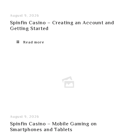
August 9, 2026
Spinfin Casino – Creating an Account and
Getting Started
Read more
August 9, 2026
Spinfin Casino – Mobile Gaming on
Smartphones and Tablets