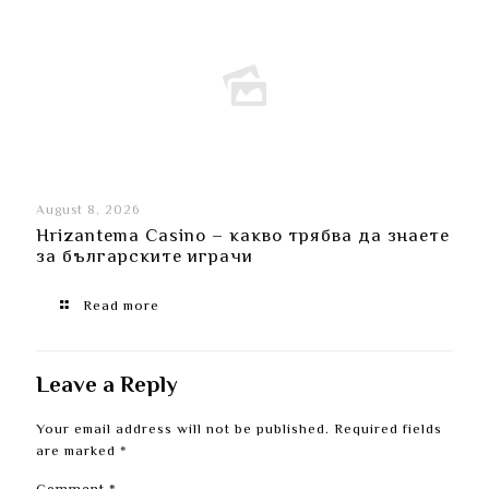
August 8, 2026
Hrizantema Casino – какво трябва да знаете
за българските играчи
Read more
Leave a Reply
Your email address will not be published.
Required fields
are marked
*