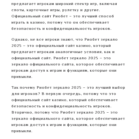
предлагает игрокам широкий спектр игр, включая
слоты, карточные игры, рулетку и другие.
Официальный сайт Риобет – это лучший способ
играть в казино, потому что он обеспечивает
безопасность и конфиденциальность игроков.
Однако, не все игроки знают, что Риобет зеркало
2025 – это официальный сайт казино, который
предлагает игрокам аналогичные условия, как и
официальный сайт. Риобет зеркало 2025 – это
зеркало официального сайта, которое обеспечивает
игрокам доступ к играм и функциям, которые они
привыкли.
Так почему Риобет зеркало 2025 – это лучший выбор
для игроков? В первую очередь, потому что это
официальный сайт казино, который обеспечивает
безопасность и конфиденциальность игроков.
Вторично, потому что Риобет зеркало 2025 – это
зеркало официального сайта, которое обеспечивает
игрокам доступ к играм и функциям, которые они
привыкли.