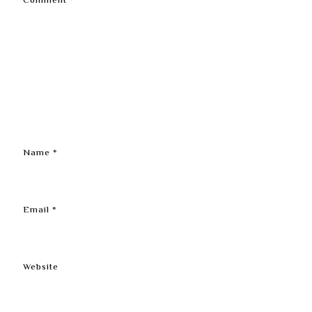
Comment
*
Name
*
Email
*
Website