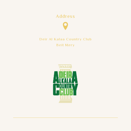
Address
Deir Al Kalaa Country Club
Beit Mery