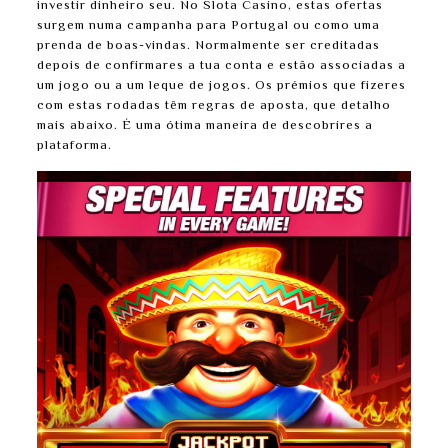
investir dinheiro seu. No Slota Casino, estas ofertas
surgem numa campanha para Portugal ou como uma
prenda de boas-vindas. Normalmente ser creditadas
depois de confirmares a tua conta e estão associadas a
um jogo ou a um leque de jogos. Os prémios que fizeres
com estas rodadas têm regras de aposta, que detalho
mais abaixo. É uma ótima maneira de descobrires a
plataforma.