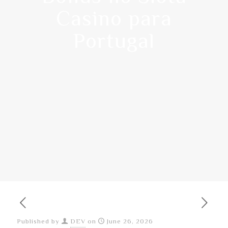
Casino para
Portugal
Published by
DEV
on
June 26, 2026