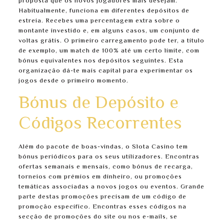
proposta que os novos jogadores mais desejam.
Habitualmente, funciona em diferentes depósitos de
estreia. Recebes uma percentagem extra sobre o
montante investido e, em alguns casos, um conjunto de
voltas grátis. O primeiro carregamento pode ter, a título
de exemplo, um match de 100% até um certo limite, com
bónus equivalentes nos depósitos seguintes. Esta
organização dá-te mais capital para experimentar os
jogos desde o primeiro momento.
Bónus de Depósito e
Códigos Recorrentes
Além do pacote de boas-vindas, o Slota Casino tem
bónus periódicos para os seus utilizadores. Encontras
ofertas semanais e mensais, como bónus de recarga,
torneios com prémios em dinheiro, ou promoções
temáticas associadas a novos jogos ou eventos. Grande
parte destas promoções precisam de um código de
promoção específico. Encontras esses códigos na
secção de promoções do site ou nos e-mails, se