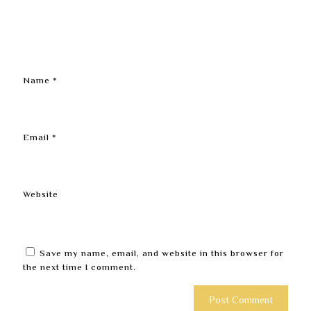
Name
*
Email
*
Website
Save my name, email, and website in this browser for
the next time I comment.