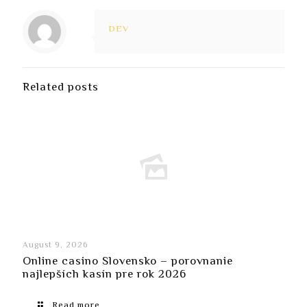
DEV
Related posts
August 9, 2026
Online casino Slovensko – porovnanie
najlepších kasín pre rok 2026
Read more