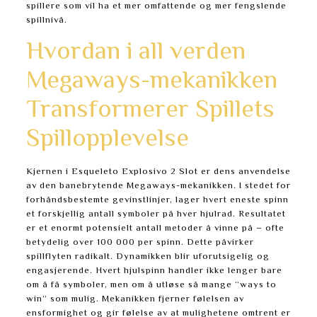
spillere som vil ha et mer omfattende og mer fengslende
spillnivå.
Hvordan i all verden
Megaways-mekanikken
Transformerer Spillets
Spillopplevelse
Kjernen i Esqueleto Explosivo 2 Slot er dens anvendelse
av den banebrytende Megaways-mekanikken. I stedet for
forhåndsbestemte gevinstlinjer, lager hvert eneste spinn
et forskjellig antall symboler på hver hjulrad. Resultatet
er et enormt potensielt antall metoder å vinne på – ofte
betydelig over 100 000 per spinn. Dette påvirker
spillflyten radikalt. Dynamikken blir uforutsigelig og
engasjerende. Hvert hjulspinn handler ikke lenger bare
om å få symboler, men om å utløse så mange “ways to
win” som mulig. Mekanikken fjerner følelsen av
ensformighet og gir følelse av at mulighetene omtrent er