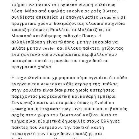
τμήμα Live Casino του Spinalto είναι η καλύτερη
λύση. Μέσα από υψηλής ευκρίνειας ροές βίντεο,
συνδέεστε απευθείας με επαγγελματίες croupiers σε
πραγματικό χρόνο, δοκιμάζοντας κλασικά παιχνίδια
τραπέζης όπως η Ρουλέτα, το Μπλάκτζακ, το
Μπακαρά και διάφορες εκδοχές Ποκερ. Η
αλληλεπίδραση είναι πλήρης, με την ευκαιρία να
μιλάτε με τον dealer και άλλους παίκτες, χτίζοντας
ένα ζωντανό και συναρπαστικό περιβάλλον που
μεταφέρει πιστά τη μαγεία του παιχνιδιού σε
πραγματικό χρόνο.
Η τεχνολογία που χρησιμοποιούμε εγγυάται ότι κάθε
ενέργεια του dealer και κάθε στροφή της μπάλας
στην ρουλέτα είναι διακριτές χωρίς υστερήσεις,
παρέχοντας μια ρεαλιστική και καθαρή εμπειρία.
Συνεργαζόμαστε με εταιρείες όπως η Evolution
Gaming και η Pragmatic Play Live, που είναι οι βασικές
αρχές στον χώρο του ζωντανού καζίνο. Αυτό το
τμήμα είναι εξαιρετικά δημοφιλές στους Έλληνες
παίκτες που λατρεύουν την τακτική και τη
στρατηγική των παιχνιδιών τραπέζης, και