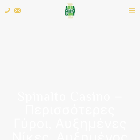
Spinalto Casino –
Περισσότερες
Γύροι, Αυξημένες
Νίκες, Αυξημένος