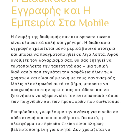
Εγγραφής και Η
Εμπειρία Στα Mobile
Η έναρξη της διαδρομής σας στο Spinalto Casino
είναι εξαιρετικά απλή και γρήγορη. Η διαδικασία
εγγραφής χρειάζεται μόνο μερικά βασικά στοιχεία
και μπορεί να πραγματοποιηθεί σε λίγα λεπτά. Αφού
ανοίξετε τον λογαριασμό σας, θα σας ζητηθεί να
ταυτοποιήσετε την ταυτότητά σας – μια τυπική
διαδικασία που εγγυάται την ασφάλεια όλων των
χρηστών και είναι σύμφωνη με τους κανονισμούς.
Μόλις ολοκληρωθεί αυτό το βήμα, μπορείτε να
προχωρήσετε στην πρώτη σας κατάθεση και να
ξεκινήσετε να εξερευνείτε τον εντυπωσιακό κόσμο
των παιχνιδιών και των προσφορών που διαθέτουμε.
Επιπρόσθετα, γνωρίζουμε την ανάγκη για είσοδο σε
κάθε στιγμή και από οπουδήποτε. Για αυτό, η
πλατφόρμα του Spinalto Casino είναι πλήρως
βελτιστοποιημένη για κινητά. Δεν χρειάζεται να