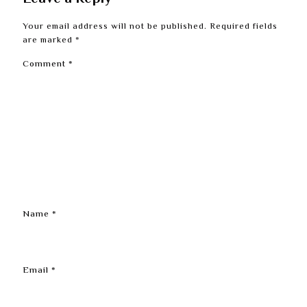
Your email address will not be published.
Required fields
are marked
*
Comment
*
Name
*
Email
*