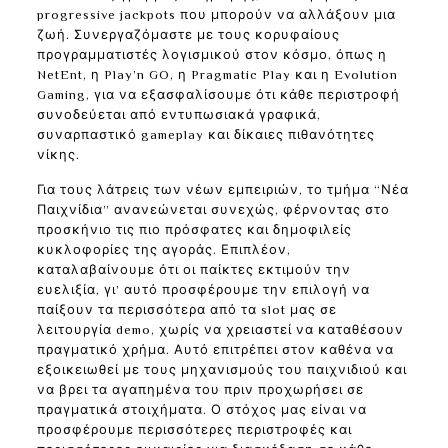
progressive jackpots που μπορούν να αλλάξουν μια
ζωή. Συνεργαζόμαστε με τους κορυφαίους
προγραμματιστές λογισμικού στον κόσμο, όπως η
NetEnt, η Play’n GO, η Pragmatic Play και η Evolution
Gaming, για να εξασφαλίσουμε ότι κάθε περιστροφή
συνοδεύεται από εντυπωσιακά γραφικά,
συναρπαστικό gameplay και δίκαιες πιθανότητες
νίκης.
Για τους λάτρεις των νέων εμπειριών, το τμήμα “Νέα
Παιχνίδια” ανανεώνεται συνεχώς, φέρνοντας στο
προσκήνιο τις πιο πρόσφατες και δημοφιλείς
κυκλοφορίες της αγοράς. Επιπλέον,
καταλαβαίνουμε ότι οι παίκτες εκτιμούν την
ευελιξία, γι’ αυτό προσφέρουμε την επιλογή να
παίξουν τα περισσότερα από τα slot μας σε
λειτουργία demo, χωρίς να χρειαστεί να καταθέσουν
πραγματικό χρήμα. Αυτό επιτρέπει στον καθένα να
εξοικειωθεί με τους μηχανισμούς του παιχνιδιού και
να βρει τα αγαπημένα του πριν προχωρήσει σε
πραγματικά στοιχήματα. Ο στόχος μας είναι να
προσφέρουμε περισσότερες περιστροφές και