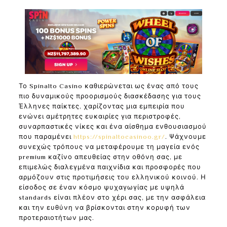
Το Spinalto Casino καθιερώνεται ως ένας από τους
πιο δυναμικούς προορισμούς διασκέδασης για τους
Έλληνες παίκτες, χαρίζοντας μια εμπειρία που
ενώνει αμέτρητες ευκαιρίες για περιστροφές,
συναρπαστικές νίκες και ένα αίσθημα ενθουσιασμού
που παραμένει
https://spinaltocasinoo.gr/
. Ψάχνουμε
συνεχώς τρόπους να μεταφέρουμε τη μαγεία ενός
premium καζίνο απευθείας στην οθόνη σας, με
επιμελώς διαλεγμένα παιχνίδια και προσφορές που
αρμόζουν στις προτιμήσεις του ελληνικού κοινού. Η
είσοδος σε έναν κόσμο ψυχαγωγίας με υψηλά
standards είναι πλέον στο χέρι σας, με την ασφάλεια
και την ευθύνη να βρίσκονται στην κορυφή των
προτεραιοτήτων μας.