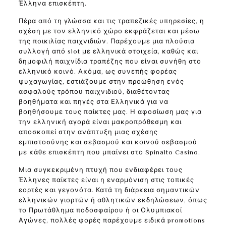
Έλληνα επισκέπτη.
Πέρα από τη γλώσσα και τις τραπεζικές υπηρεσίες, η
σχέση με τον ελληνικό χώρο εκφράζεται και μέσω
της ποικιλίας παιχνιδιών. Παρέχουμε μια πλούσια
συλλογή από slot με ελληνικά στοιχεία, καθώς και
δημοφιλή παιχνίδια τραπέζης που είναι συνήθη στο
ελληνικό κοινό. Ακόμα, ως συνεπής φορέας
ψυχαγωγίας, εστιάζουμε στην προώθηση ενός
ασφαλούς τρόπου παιχνιδιού, διαθέτοντας
βοηθήματα και πηγές στα Ελληνικά για να
βοηθήσουμε τους παίκτες μας. Η αφοσίωση μας για
την ελληνική αγορά είναι μακροπρόθεσμη και
αποσκοπεί στην ανάπτυξη μιας σχέσης
εμπιστοσύνης και σεβασμού και κοινού σεβασμού
με κάθε επισκέπτη που μπαίνει στο Spinalto Casino.
Μια συγκεκριμένη πτυχή που ενδιαφέρει τους
Έλληνες παίκτες είναι η εναρμόνιση στις τοπικές
εορτές και γεγονότα. Κατά τη διάρκεια σημαντικών
ελληνικών γιορτών ή αθλητικών εκδηλώσεων, όπως
το Πρωτάθλημα ποδοσφαίρου ή οι Ολυμπιακοί
Αγώνες, πολλές φορές παρέχουμε ειδικά promotions