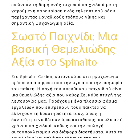
ενώνουν τη δομή ενός τυχερού παιχνιδιού με τη
χαρούμενη παρουσίαση ενός τηλεοπτικού σόου,
παρέχοντας μοναδικούς τρόπους νίκης και
σημαντική ψυχαγωγική αξία.
Σωστό Παιχνίδι: Μια
βασική Θεμελιώδης
Αξία στο Spinalto
Στο Spinalto Casino, κατανοούμε ότι η ψυχαγωγία
πρέπει να απορρέει από την υγεία και την ευημερία
του παίκτη. Η αρχή του υπεύθυνου παιχνιδιού είναι
μια θεμελιώδης αξία που καθορίζει κάθε πτυχή της
λειτουργίας μας. Παρέχουμε ένα πλούσιο φάσμα
εργαλείων που επιτρέπουν τους παίκτες να
ελέγχουν τη δραστηριότητά τους, όπως η
δυνατότητα να θέτουν όρια κατάθεσης, απώλειας ή
χρόνου παιχνιδιού, καθώς και την επιλογή
αυτοαποκλεισμού για διάφορα διαστήματα. Αυτά τα