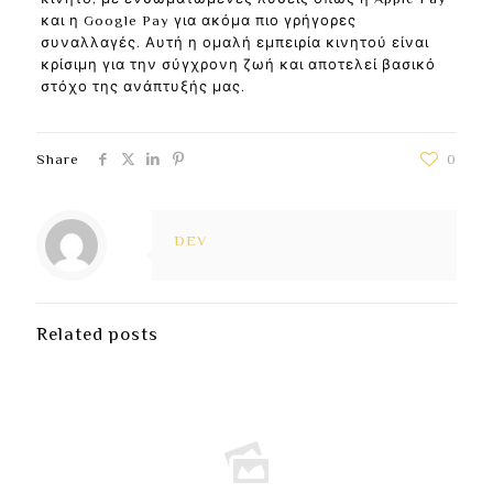
κινητό, με ενσωματωμένες λύσεις όπως η Apple Pay
και η Google Pay για ακόμα πιο γρήγορες
συναλλαγές. Αυτή η ομαλή εμπειρία κινητού είναι
κρίσιμη για την σύγχρονη ζωή και αποτελεί βασικό
στόχο της ανάπτυξής μας.
Share
0
DEV
Related posts