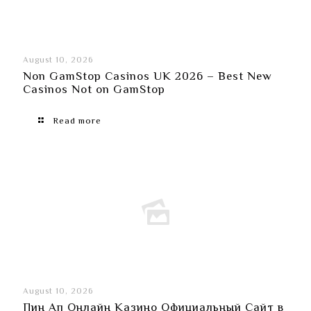
August 10, 2026
Non GamStop Casinos UK 2026 – Best New
Casinos Not on GamStop
Read more
August 10, 2026
Пин Ап Онлайн Казино Официальный Сайт в