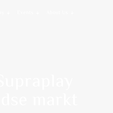
my
Events
About Us
 Supraplay
ndse markt