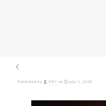
Published by
DEV
on
July 5, 2026