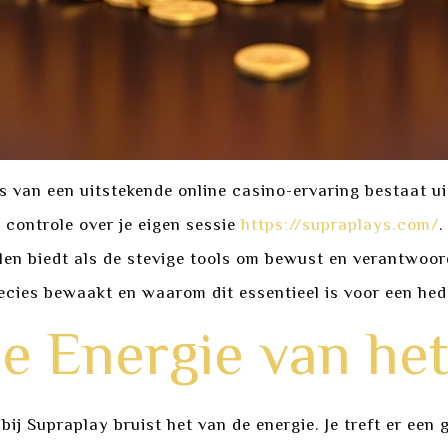
s van een uitstekende online casino-ervaring bestaat u
 controle over je eigen sessie
https://supraplays.com/
.
n biedt als de stevige tools om bewust en verantwoordel
cies bewaakt en waarom dit essentieel is voor een hed
 Energie van het
 bij Supraplay bruist het van de energie. Je treft er een