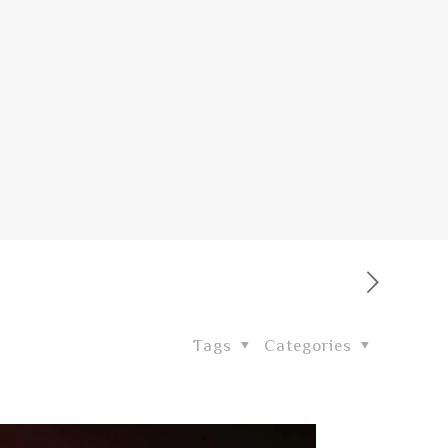
Tags
Categories