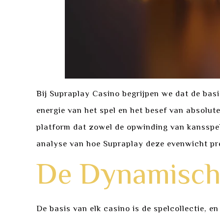
Bij Supraplay Casino begrijpen we dat de basi
energie van het spel en het besef van absolute
platform dat zowel de opwinding van kansspele
analyse van hoe Supraplay deze evenwicht pre
De Dynamische
De basis van elk casino is de spelcollectie, en