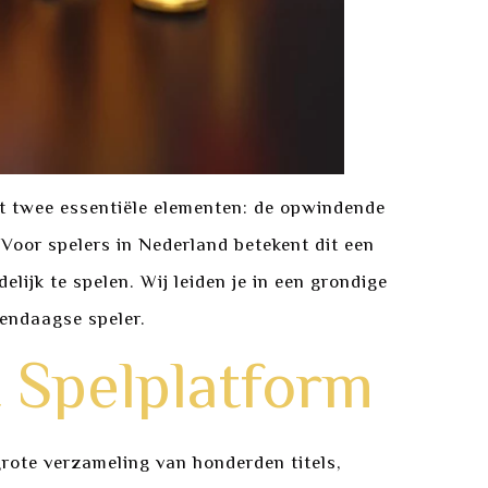
it twee essentiële elementen: de opwindende
 Voor spelers in Nederland betekent dit een
ijk te spelen. Wij leiden je in een grondige
endaagse speler.
 Spelplatform
 grote verzameling van honderden titels,