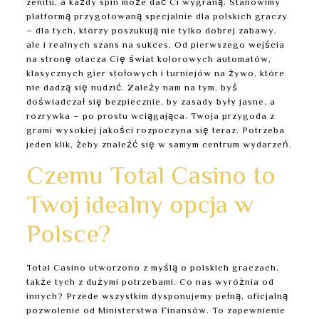
zenitu, a każdy spin może dać Ci wygraną. Stanowimy
platformą przygotowaną specjalnie dla polskich graczy
– dla tych, którzy poszukują nie tylko dobrej zabawy,
ale i realnych szans na sukces. Od pierwszego wejścia
na stronę otacza Cię świat kolorowych automatów,
klasycznych gier stołowych i turniejów na żywo, które
nie dadzą się nudzić. Zależy nam na tym, byś
doświadczał się bezpiecznie, by zasady były jasne, a
rozrywka – po prostu wciągająca. Twoja przygoda z
grami wysokiej jakości rozpoczyna się teraz. Potrzeba
jeden klik, żeby znaleźć się w samym centrum wydarzeń.
Czemu Total Casino to
Twoj idealny opcja w
Polsce?
Total Casino utworzono z myślą o polskich graczach,
także tych z dużymi potrzebami. Co nas wyróżnia od
innych? Przede wszystkim dysponujemy pełną, oficjalną
pozwolenie od Ministerstwa Finansów. To zapewnienie