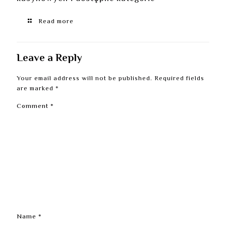
Read more
Leave a Reply
Your email address will not be published.
Required fields
are marked
*
Comment
*
Name
*