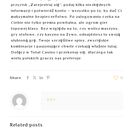
przycisk „Zarejestruj się”, podaj kilka niezbędnych
informacji i potwierdź konto – wszystko po to, by dać Ci
maksymalne bezpieczeństwo. Po zalogowaniu czeka na
Ciebie nie tylko premia powitalna, ale ogrom gier
topowej klasy. Bez względu na to, czy wolisz maszyny,
gry stołowe, czy kasyno na żywo, odnajdziesz tu swoją
ulubioną grę. Twoje szczęśliwe spiny, zwycięskie
kombinacje i pasjonujące chwile czekają właśnie tutaj.
Dołącz w Total Casino i przekonaj się, dlaczego tak
wielu polskich graczy nas preferuje.
Share
0
DEV
Related posts