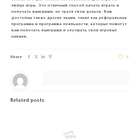
любые игры. Это отличный способ начать играть и
получать выигрыши, не тратя свои деньги. Вам
доступны также другие акции, такие как реферальная
программа и программа лояльности, которые помогут
вам получать выигрыши и улучшать свои игровые
навыки.
Share
0
Related posts