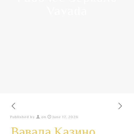
Vavada
Published by
on
June 17, 2026
Вавада Казино