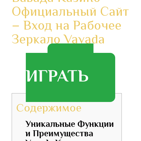
Официальный Сайт
– Вход на Рабочее
Зеркало Vavada
ИГРАТЬ
Содержимое
Уникальные Функции
и Преимущества