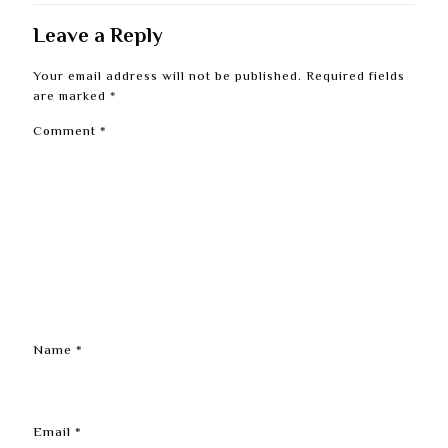
Leave a Reply
Your email address will not be published.
Required fields
are marked
*
Comment
*
Name
*
Email
*