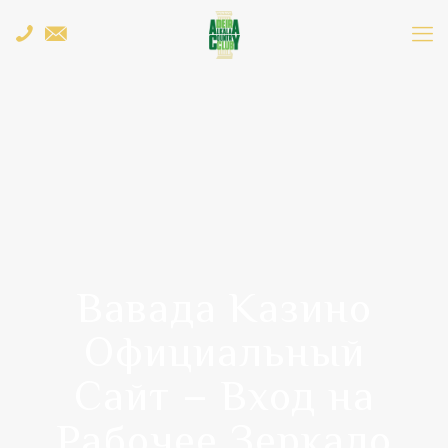
Вавада Казино
Официальный
Сайт – Вход на
Рабочее Зеркало