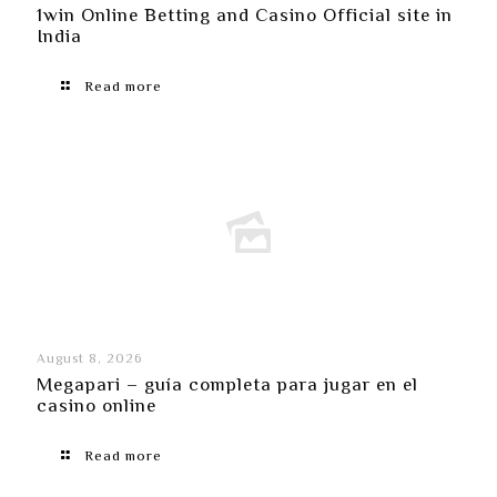
1win Online Betting and Casino Official site in
India
Read more
August 8, 2026
Megapari – guía completa para jugar en el
casino online
Read more