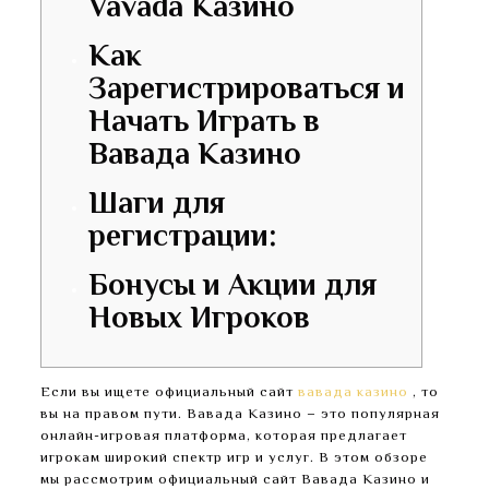
Vavada Казино
Как
Зарегистрироваться и
Начать Играть в
Вавада Казино
Шаги для
регистрации:
Бонусы и Акции для
Новых Игроков
Если вы ищете официальный сайт
вавада казино
, то
вы на правом пути. Вавада Казино – это популярная
онлайн-игровая платформа, которая предлагает
игрокам широкий спектр игр и услуг. В этом обзоре
мы рассмотрим официальный сайт Вавада Казино и