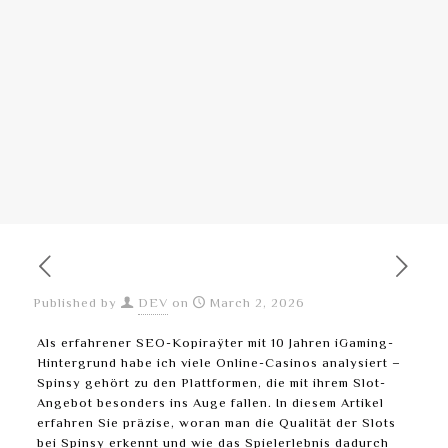
Published by
DEV
on
March 2, 2026
Als erfahrener SEO-Kopiraÿter mit 10 Jahren iGaming-
Hintergrund habe ich viele Online-Casinos analysiert –
Spinsy gehört zu den Plattformen, die mit ihrem Slot-
Angebot besonders ins Auge fallen. In diesem Artikel
erfahren Sie präzise, woran man die Qualität der Slots
bei Spinsy erkennt und wie das Spielerlebnis dadurch