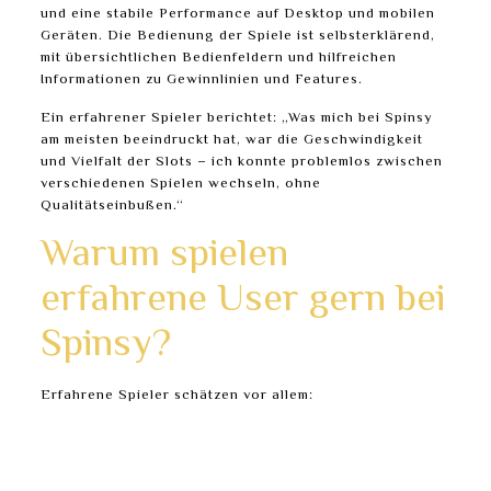
und eine stabile Performance auf Desktop und mobilen
Geräten. Die Bedienung der Spiele ist selbsterklärend,
mit übersichtlichen Bedienfeldern und hilfreichen
Informationen zu Gewinnlinien und Features.
Ein erfahrener Spieler berichtet: „Was mich bei Spinsy
am meisten beeindruckt hat, war die Geschwindigkeit
und Vielfalt der Slots – ich konnte problemlos zwischen
verschiedenen Spielen wechseln, ohne
Qualitätseinbußen.“
Warum spielen
erfahrene User gern bei
Spinsy?
Erfahrene Spieler schätzen vor allem:
Zuverlässige Auszahlungen und transparente RTP-
Werte
Hohe Vielfalt bei Features und Volatilität