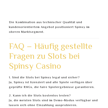
Faire Bonusbedingungen ohne versteckte Klauseln
Mobile Verfügbarkeit mit identischem Slot-Erlebnis
Die Kombination aus technischer Qualität und
kundenorientiertem Angebot positioniert Spinsy im
oberen Marktsegment.
FAQ – Häufig gestellte
Fragen zu Slots bei
Spinsy Casino
1. Sind die Slots bei Spinsy legal und sicher?
Ja, Spinsy ist lizenziert und alle Spiele verfügen über
geprüfte RNGs, die faire Spielergebnisse garantieren.
2. Kann ich die Slots kostenlos testen?
Ja, die meisten Slots sind im Demo-Modus verfügbar und
lassen sich ohne Einzahlung ausprobieren.