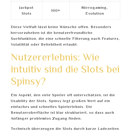
Jackpot
Microgaming,
100+
Slots
Evolution
Diese Vielfalt lässt keine Wünsche offen. Besonders
hervorzuheben ist die benutzerfreundliche
Suchfunktion, die eine schnelle Filterung nach Features,
Volatilität oder Beliebtheit erlaubt.
Nutzererlebnis: Wie
intuitiv sind die Slots bei
Spinsy?
Ein Aspekt, den viele Spieler oft unterschätzen, ist die
Usability der Slots. Spinsy legt großen Wert auf ein
einfaches und schnelles Spielerlebnis. Die
Benutzeroberfläche ist klar strukturiert, so dass auch
Anfänger problemlos Zugang finden.
Technisch überzeugen die Slots durch kurze Ladezeiten