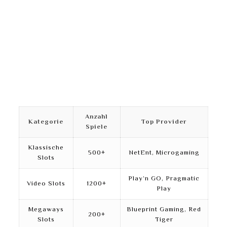
und Features
Klassiker wie Book of Dead, Starburst und Gonzo’s
Quest
Innovative Megaways- und Jackpot-Slots
Regelmäßige Updates mit Neuerscheinungen und
exklusiven Titeln
Mobile-kompatible Spiele für nahtloses Spielen
unterwegs
Anzahl
Kategorie
Top Provider
Spiele
Klassische
500+
NetEnt, Microgaming
Slots
Play’n GO, Pragmatic
Video Slots
1200+
Play
Megaways
Blueprint Gaming, Red
200+
Slots
Tiger