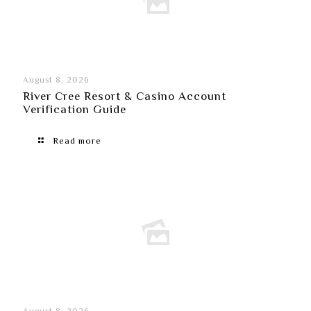
August 8, 2026
River Cree Resort & Casino Account
Verification Guide
Read more