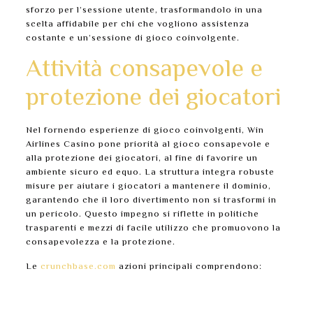
sforzo per l’sessione utente, trasformandolo in una
scelta affidabile per chi che vogliono assistenza
costante e un’sessione di gioco coinvolgente.
Attività consapevole e
protezione dei giocatori
Nel fornendo esperienze di gioco coinvolgenti, Win
Airlines Casino pone priorità al gioco consapevole e
alla protezione dei giocatori, al fine di favorire un
ambiente sicuro ed equo. La struttura integra robuste
misure per aiutare i giocatori a mantenere il dominio,
garantendo che il loro divertimento non si trasformi in
un pericolo. Questo impegno si riflette in politiche
trasparenti e mezzi di facile utilizzo che promuovono la
consapevolezza e la protezione.
Le
crunchbase.com
azioni principali comprendono:
Attivare l’autoesclusione e i restrizioni di
versamento per prevenire spese eccessive