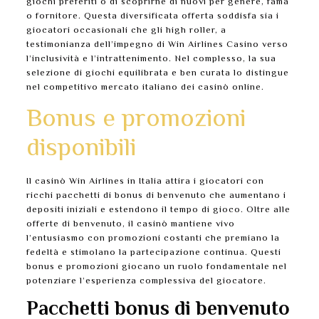
giochi preferiti o di scoprirne di nuovi per genere, fama
o fornitore. Questa diversificata offerta soddisfa sia i
giocatori occasionali che gli high roller, a
testimonianza dell’impegno di Win Airlines Casino verso
l’inclusività e l’intrattenimento. Nel complesso, la sua
selezione di giochi equilibrata e ben curata lo distingue
nel competitivo mercato italiano dei casinò online.
Bonus e promozioni
disponibili
Il casinò Win Airlines in Italia attira i giocatori con
ricchi pacchetti di bonus di benvenuto che aumentano i
depositi iniziali e estendono il tempo di gioco. Oltre alle
offerte di benvenuto, il casinò mantiene vivo
l’entusiasmo con promozioni costanti che premiano la
fedeltà e stimolano la partecipazione continua. Questi
bonus e promozioni giocano un ruolo fondamentale nel
potenziare l’esperienza complessiva del giocatore.
Pacchetti bonus di benvenuto