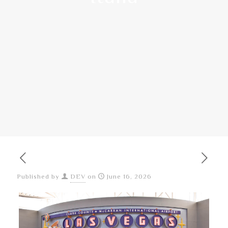
Published by
DEV
on
June 16, 2026