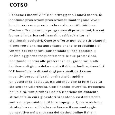
corso
Sebbene i incentivi iniziali attraggano i nuovi utenti, le
continue promozioni promozionali mantengono vivo il
loro interesse e premiano la costanza. Win Airlines
Casino offre un ampio programma di promozioni, tra cui
bonus di ricarica settimanali, cashback e tornei
stagionali esclusivi. Queste offerte non solo stimolano il
gioco regolare, ma aumentano anche le probabilità di
vincita dei giocatori, aumentando il loro capitale. Il
casinò aggiorna frequentemente le sue promozioni,
adattando i premi alle preferenze dei giocatori e alle
tendenze di gioco del mercato italiano. Inoltre, i membri
VIP beneficiano di vantaggi personalizzati come
incentivi personalizzati, prelievi più rapidi e
un’assistenza dedicata, garantendo che la loro fedeltà
sia sempre valorizzata. Combinando diversità, frequenza
ed unicità, Win Airlines Casino mantiene un ambiente
stimolante in cui i giocatori si sentono costantemente
motivati e premiati per il loro impegno. Questo metodo
strategico consolida la sua fama e il suo vantaggio
competitivo nel panorama dei casinò online italiani.