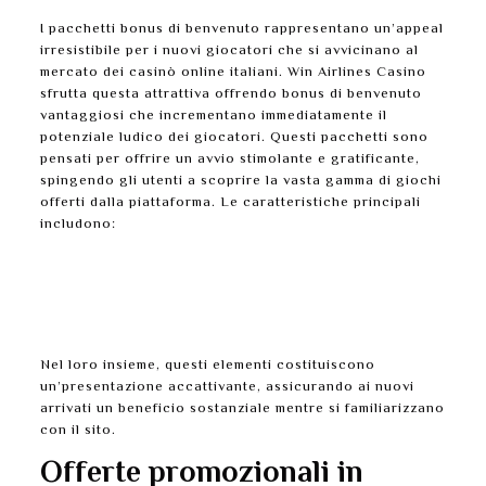
I pacchetti bonus di benvenuto rappresentano un’appeal
irresistibile per i nuovi giocatori che si avvicinano al
mercato dei casinò online italiani. Win Airlines Casino
sfrutta questa attrattiva offrendo bonus di benvenuto
vantaggiosi che incrementano immediatamente il
potenziale ludico dei giocatori. Questi pacchetti sono
pensati per offrire un avvio stimolante e gratificante,
spingendo gli utenti a scoprire la vasta gamma di giochi
offerti dalla piattaforma. Le caratteristiche principali
includono:
Bonus sul deposito
Giri gratuiti
Requisiti di puntata bassi
Nel loro insieme, questi elementi costituiscono
un’presentazione accattivante, assicurando ai nuovi
arrivati un beneficio sostanziale mentre si familiarizzano
con il sito.
Offerte promozionali in