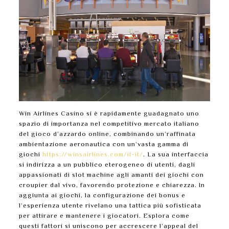
Win Airlines Casino si è rapidamente guadagnato uno
spazio di importanza nel competitivo mercato italiano
del gioco d’azzardo online, combinando un’raffinata
ambientazione aeronautica con un’vasta gamma di
giochi
https://winsairlines.com/it-it/
. La sua interfaccia
si indirizza a un pubblico eterogeneo di utenti, dagli
appassionati di slot machine agli amanti dei giochi con
croupier dal vivo, favorendo protezione e chiarezza. In
aggiunta ai giochi, la configurazione dei bonus e
l’esperienza utente rivelano una tattica più sofisticata
per attirare e mantenere i giocatori. Esplora come
questi fattori si uniscono per accrescere l’appeal del