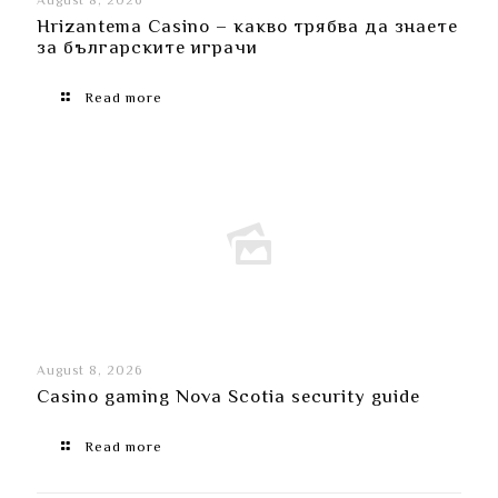
August 8, 2026
Hrizantema Casino – какво трябва да знаете
за българските играчи
Read more
August 8, 2026
Casino gaming Nova Scotia security guide
Read more