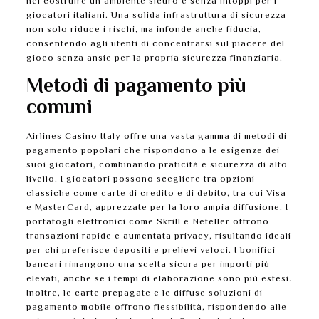
nel costruire un ambiente sicuro e senza intoppi per i
giocatori italiani. Una solida infrastruttura di sicurezza
non solo riduce i rischi, ma infonde anche fiducia,
consentendo agli utenti di concentrarsi sul piacere del
gioco senza ansie per la propria sicurezza finanziaria.
Metodi di pagamento più
comuni
Airlines Casino Italy offre una vasta gamma di metodi di
pagamento popolari che rispondono a le esigenze dei
suoi giocatori, combinando praticità e sicurezza di alto
livello. I giocatori possono scegliere tra opzioni
classiche come carte di credito e di debito, tra cui Visa
e MasterCard, apprezzate per la loro ampia diffusione. I
portafogli elettronici come Skrill e Neteller offrono
transazioni rapide e aumentata privacy, risultando ideali
per chi preferisce depositi e prelievi veloci. I bonifici
bancari rimangono una scelta sicura per importi più
elevati, anche se i tempi di elaborazione sono più estesi.
Inoltre, le carte prepagate e le diffuse soluzioni di
pagamento mobile offrono flessibilità, rispondendo alle