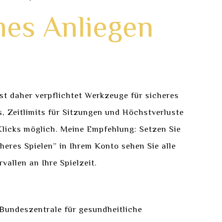
mes Anliegen
ist daher verpflichtet Werkzeuge für sicheres
s, Zeitlimits für Sitzungen und Höchstverluste
Klicks möglich. Meine Empfehlung: Setzen Sie
heres Spielen” in Ihrem Konto sehen Sie alle
vallen an Ihre Spielzeit.
e Bundeszentrale für gesundheitliche