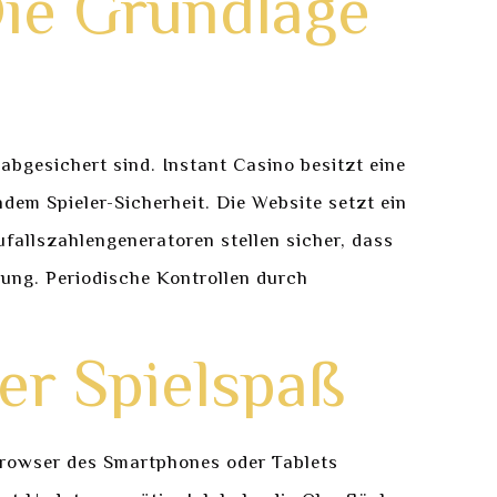
Die Grundlage
bgesichert sind. Instant Casino besitzt eine
em Spieler-Sicherheit. Die Website setzt ein
ufallszahlengeneratoren stellen sicher, dass
tzung. Periodische Kontrollen durch
er Spielspaß
 Browser des Smartphones oder Tablets