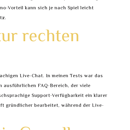
no-Vorteil kann sich je nach Spiel leicht
tz.
zur rechten
rachigen Live-Chat. In meinen Tests war das
n ausführlichen FAQ-Bereich, der viele
tschsprachige Support-Verfügbarkeit ein klarer
t gründlicher bearbeitet, während der Live-