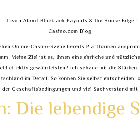
chen Online-Casino-Szene bereits Plattformen ausprob
m. Meine Ziel ist es, Ihnen eine ehrliche und nützlich
ld effektiv gewährleisten? Ich schaue mir die Stärke
utschland im Detail. So können Sie selbst entscheiden, o
en der Geschäftsbedingungen und viel Sachverstand mit
: Die lebendige S