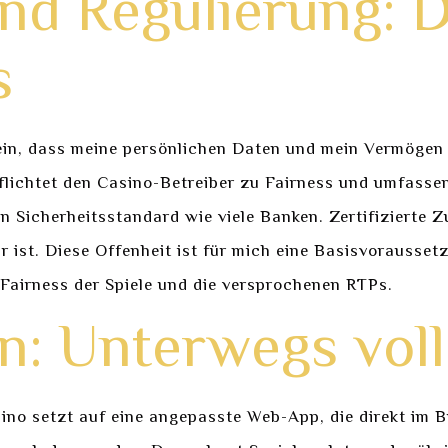
nd Regulierung: 
s
ein, dass meine persönlichen Daten und mein Vermögen a
lichtet den Casino-Betreiber zu Fairness und umfassend
n Sicherheitsstandard wie viele Banken. Zertifizierte Z
ar ist. Diese Offenheit ist für mich eine Basisvorausse
Fairness der Spiele und die versprochenen RTPs.
n: Unterwegs voll
asino setzt auf eine angepasste Web-App, die direkt im