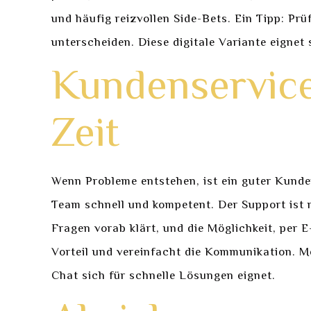
und häufig reizvollen Side-Bets. Ein Tipp: Prü
unterscheiden. Diese digitale Variante eignet
Kundenservice
Zeit
Wenn Probleme entstehen, ist ein guter Kunde
Team schnell und kompetent. Der Support ist r
Fragen vorab klärt, und die Möglichkeit, per E
Vorteil und vereinfacht die Kommunikation. M
Chat sich für schnelle Lösungen eignet.