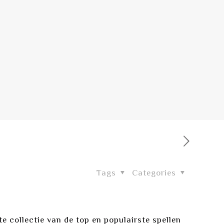
Tags
Categories
e collectie van de top en populairste spellen