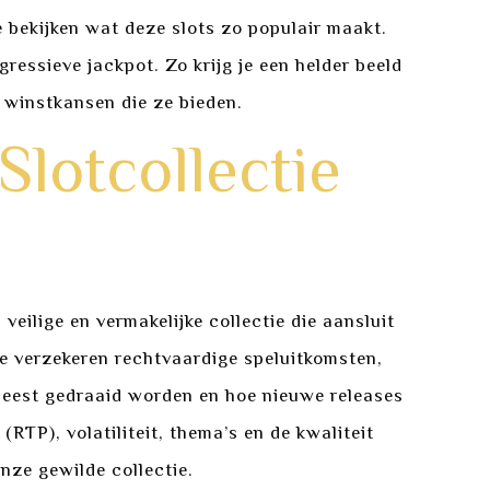
e bekijken wat deze slots zo populair maakt.
essieve jackpot. Zo krijg je een helder beeld
e winstkansen die ze bieden.
Slotcollectie
eilige en vermakelijke collectie die aansluit
e verzekeren rechtvaardige speluitkomsten,
 meest gedraaid worden en hoe nieuwe releases
TP), volatiliteit, thema’s en de kwaliteit
nze gewilde collectie.