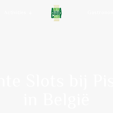
Activities
Gastrono
te Slots bij Pi
in België