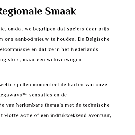
 Regionale Smaak
ie, omdat we begrijpen dat spelers daar prijs
 om ons aanbod nieuw te houden. De Belgische
pelcommissie en dat ze in het Nederlands
ling slots, maar een weloverwogen
s welke spellen momenteel de harten van onze
e Megaways™-sensaties en de
gie van herkenbare thema’s met de technische
lt vlotte actie of een indrukwekkend avontuur,