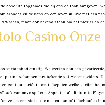
t de absolute topgames die bij ons de toon aangeven. W
nusrondes en de kans op een leven in luxe met een progr
eeld worden, maar ook bekend staan om het plezier en d
stolo Casino Onze 
ns spelaanbod ernstig. We werken aan een gevarieerde, v
 met partnerschappen met bekende softwareproviders. Di
deren continu speldata om te bepalen welke spellen het
back van onze spelers. Aspecten als Return to Player (R
 keuze om een slot op te nemen aan of te behouden in o