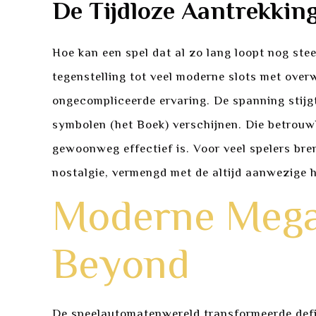
De Tijdloze Aantrekkin
Hoe kan een spel dat al zo lang loopt nog ste
tegenstelling tot veel moderne slots met over
ongecompliceerde ervaring. De spanning stijg
symbolen (het Boek) verschijnen. Die betrouwb
gewoonweg effectief is. Voor veel spelers bre
nostalgie, vermengd met de altijd aanwezige 
Moderne Mega
Beyond
De speelautomatenwereld transformeerde defi