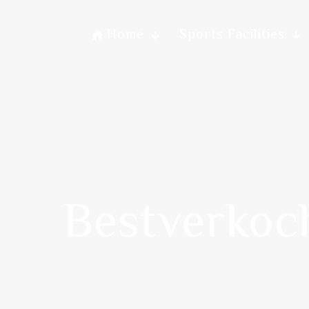
Home
Sports Facilities
Bestverkoch