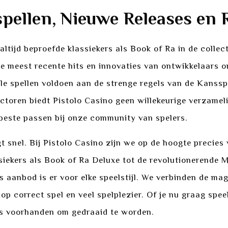
 spellen, Nieuwe Releases en
tijd beproefde klassiekers als Book of Ra in de collect
 de meest recente hits en innovaties van ontwikkelaars
lle spellen voldoen aan de strenge regels van de Kanss
ctoren biedt Pistolo Casino geen willekeurige verzame
beste passen bij onze community van spelers.
gt snel. Bij Pistolo Casino zijn we op de hoogte precie
assiekers als Book of Ra Deluxe tot de revolutionerend
 aanbod is er voor elke speelstijl. We verbinden de ma
op correct spel en veel spelplezier. Of je nu graag spee
ons voorhanden om gedraaid te worden.