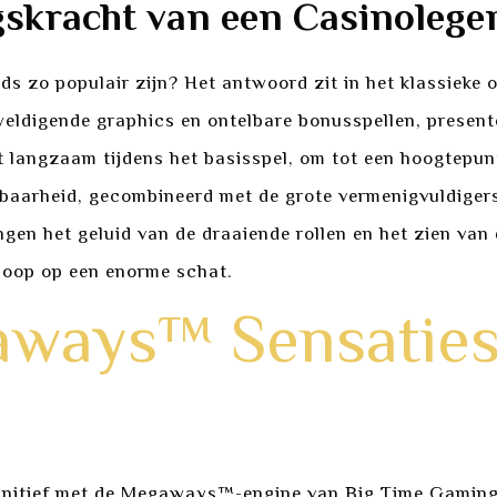
gskracht van een Casinolege
eds zo populair zijn? Het antwoord zit in het klassiek
weldigende graphics en ontelbare bonusspellen, present
t langzaam tijdens het basisspel, om tot een hoogtepun
aarheid, gecombineerd met de grote vermenigvuldigers 
ngen het geluid van de draaiende rollen en het zien va
hoop op een enorme schat.
ways™ Sensaties
nitief met de Megaways™-engine van Big Time Gaming. 