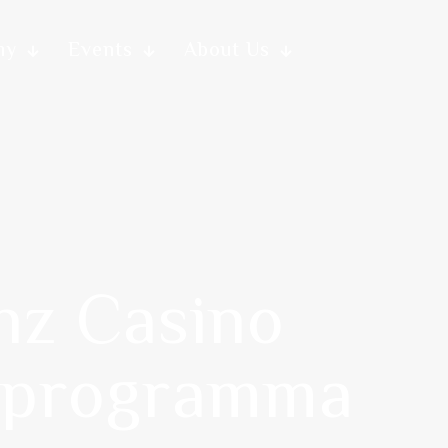
my
Events
About Us
nz Casino
P-programma