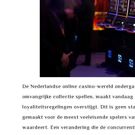
De Nederlandse online casino-wereld ondergaa
omvangrijke collectie spellen, maakt vandaa
loyaliteitsregelingen overstijgt. Dit is geen s
gemaakt voor de meest veeleisende spelers va
waardeert. Een verandering die de concurrenti