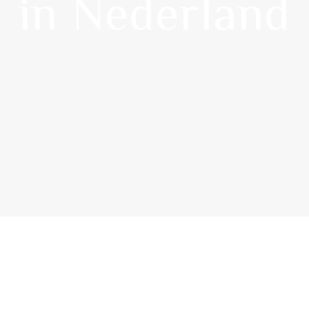
in Nederland