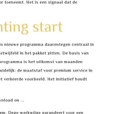
r toeneemt. Het is een signaal dat de
ting start
ijn nieuwe programma daarentegen centraal in
etwijfeld in het pakket zitten. De basis van
et programma is het uitkomst van maanden
duidelijk: de maatstaf voor premium service in
verkeerde voorbeeld. Het initiatief houdt
teem. Deze werkwijze garandeert voor een