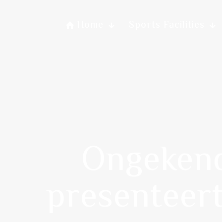
Home
Sports Facilities
Ongekend
presenteer