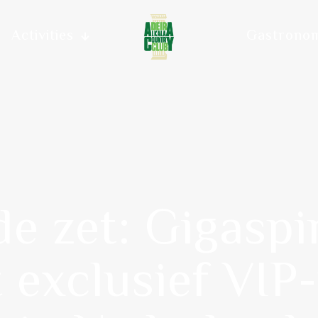
Activities
Gastrono
e zet: Gigaspi
t exclusief VI